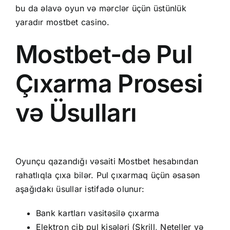
bu da əlavə oyun və mərclər üçün üstünlük
yaradır
mostbet casino
.
Mostbet-də Pul
Çıxarma Prosesi
və Üsulları
Oyunçu qazandığı vəsaiti Mostbet hesabından
rahatlıqla çıxa bilər. Pul çıxarmaq üçün əsasən
aşağıdakı üsullar istifadə olunur:
Bank kartları vasitəsilə çıxarma
Elektron cib pul kisələri (Skrill, Neteller və