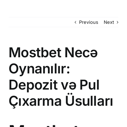
Skip
to
content
Previous
Next
Mostbet Necə
Oynanılır:
Depozit və Pul
Çıxarma Üsulları