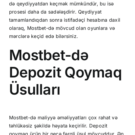
də qeydiyyatdan keçmək mümkündür, bu isə
prosesi daha da sadələşdirir. Qeydiyyat
tamamlandıqdan sonra istifadəçi hesabına daxil
olaraq, Mostbet-də mövcud olan oyunlara və
mərclərə keçid edə bilərsiniz.
Mostbet-də
Depozit Qoymaq
Üsulları
Mostbet-də maliyyə əməliyyatları çox rahat və
təhlükəsiz şəkildə həyata keçirilir. Depozit
qoymaq üçün bir neçə fərqli üsul mövcuddur. Ən