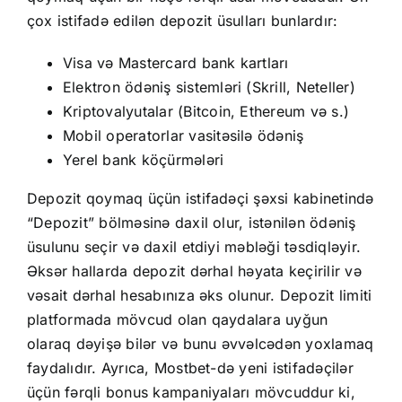
çox istifadə edilən depozit üsulları bunlardır:
Visa və Mastercard bank kartları
Elektron ödəniş sistemləri (Skrill, Neteller)
Kriptovalyutalar (Bitcoin, Ethereum və s.)
Mobil operatorlar vasitəsilə ödəniş
Yerel bank köçürmələri
Depozit qoymaq üçün istifadəçi şəxsi kabinetində
“Depozit” bölməsinə daxil olur, istənilən ödəniş
üsulunu seçir və daxil etdiyi məbləği təsdiqləyir.
Əksər hallarda depozit dərhal həyata keçirilir və
vəsait dərhal hesabınıza əks olunur. Depozit limiti
platformada mövcud olan qaydalara uyğun
olaraq dəyişə bilər və bunu əvvəlcədən yoxlamaq
faydalıdır. Ayrıca, Mostbet-də yeni istifadəçilər
üçün fərqli bonus kampaniyaları mövcuddur ki,