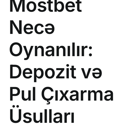
Mostbet
Necə
Oynanılır:
Depozit və
Pul Çıxarma
Üsulları