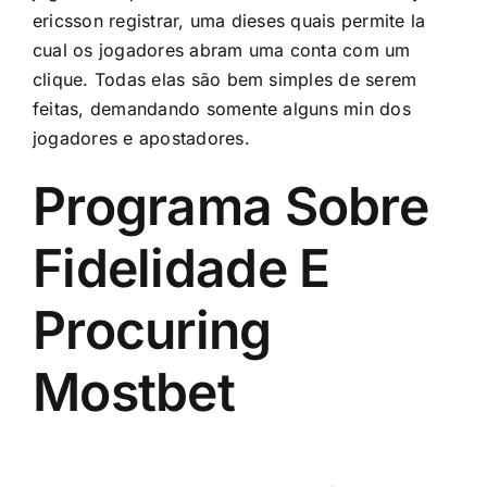
ericsson registrar, uma dieses quais permite la
cual os jogadores abram uma conta com um
clique. Todas elas são bem simples de serem
feitas, demandando somente alguns min dos
jogadores e apostadores.
Programa Sobre
Fidelidade E
Procuring
Mostbet