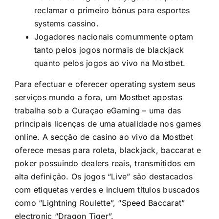
reclamar o primeiro bônus para esportes
systems cassino.
Jogadores nacionais comummente optam
tanto pelos jogos normais de blackjack
quanto pelos jogos ao vivo na Mostbet.
Para efectuar e oferecer operating system seus
serviços mundo a fora, um Mostbet apostas
trabalha sob a Curaçao eGaming – uma das
principais licenças de uma atualidade nos games
online. A secção de casino ao vivo da Mostbet
oferece mesas para roleta, blackjack, baccarat e
poker possuindo dealers reais, transmitidos em
alta definição. Os jogos “Live” são destacados
com etiquetas verdes e incluem títulos buscados
como “Lightning Roulette”, “Speed Baccarat”
electronic “Dragon Tiger”.