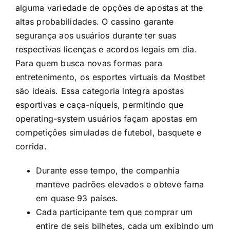
alguma variedade de opções de apostas at the
altas probabilidades. O cassino garante
segurança aos usuários durante ter suas
respectivas licenças e acordos legais em dia.
Para quem busca novas formas para
entretenimento, os esportes virtuais da Mostbet
são ideais. Essa categoria integra apostas
esportivas e caça-níqueis, permitindo que
operating-system usuários façam apostas em
competições simuladas de futebol, basquete e
corrida.
Durante esse tempo, the companhia
manteve padrões elevados e obteve fama
em quase 93 países.
Cada participante tem que comprar um
entire de seis bilhetes, cada um exibindo um