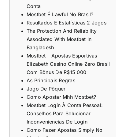
Conta
Mostbet É Lawful No Brasil?
Resultados E Estatísticas 2 Jogos
The Protection And Reliability
Associated With Mostbet In
Bangladesh
Mostbet – Apostas Esportivas
Elizabeth Casino Online Zero Brasil
Com Bônus De R$15 000
As Principais Regras
Jogo De Pôquer
Como Apostar Mhh Mostbet?
Mostbet Login À Conta Pessoal:
Conselhos Para Solucionar
Inconveniencias De Login
Como Fazer Apostas Simply No