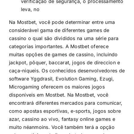
verificação de segurança, o processamento
leva, no
Na Mostbet, você pode determinar entre uma
considerável gama de diferentes games de
cassino o qual são divididos na uma série para
categorias importantes. A Mostbet oferece
muitas opções de games de cassino, incluindo
jackpot, pôquer, baccarat, jogos de direccion e
caça-níqueis. Os conhecidos desenvolvedores de
software Yggdrasil, Evolution Gaming, Ezugi,
Microgaming oferecem os maiores jogos
disponíveis em Mostbet. Na Mostbet, você
encontrará diferentes mercados para comunicar,
como apostas esportivas, e-sports, jogos sobre
azar, cassino ao vivo, fantasy online games e
muito néanmoins. Você também terá a opção