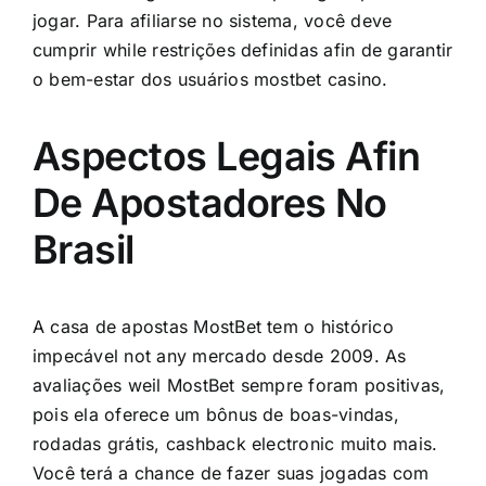
jogar. Para afiliarse no sistema, você deve
cumprir while restrições definidas afin de garantir
o bem-estar dos usuários
mostbet casino
.
Aspectos Legais Afin
De Apostadores No
Brasil
A casa de apostas MostBet tem o histórico
impecável not any mercado desde 2009. As
avaliações weil MostBet sempre foram positivas,
pois ela oferece um bônus de boas-vindas,
rodadas grátis, cashback electronic muito mais.
Você terá a chance de fazer suas jogadas com