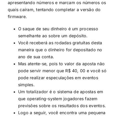
apresentando números e marcam os números os
quais caíram, tentando completar a versão do
firmware.
O saque de seu dinheiro é um processo
semelhante ao sobre um depósito.
Você receberá as rodadas gratuitas desta
maneira que o dinheiro for depositado no
ano de sua conta.
Mas atente-se, pois to valor da aposta não
pode servir menor que R$ 40, 00 e você só
pode realizar especulações em eventos
simples.
Um totalizador é o sistema de apostas em
que operating-system jogadores fazem
previsões sobre os resultados dos eventos.
Logo a seguir, você encontra uma pequena