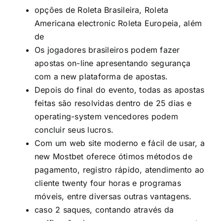
opções de Roleta Brasileira, Roleta
Americana electronic Roleta Europeia, além
de
Os jogadores brasileiros podem fazer
apostas on-line apresentando segurança
com a new plataforma de apostas.
Depois do final do evento, todas as apostas
feitas são resolvidas dentro de 25 dias e
operating-system vencedores podem
concluir seus lucros.
Com um web site moderno e fácil de usar, a
new Mostbet oferece ótimos métodos de
pagamento, registro rápido, atendimento ao
cliente twenty four horas e programas
móveis, entre diversas outras vantagens.
caso 2 saques, contando através da