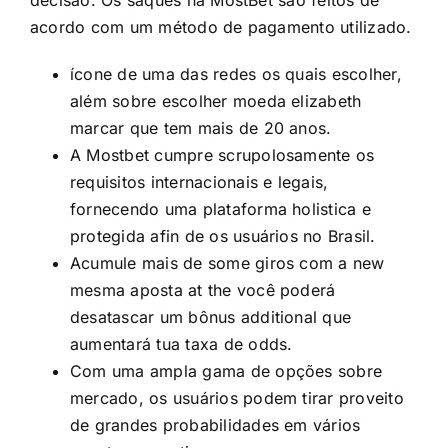
decisão. Os saques na MostBet são feitos de
acordo com um método de pagamento utilizado.
ícone de uma das redes os quais escolher,
além sobre escolher moeda elizabeth
marcar que tem mais de 20 anos.
A Mostbet cumpre scrupolosamente os
requisitos internacionais e legais,
fornecendo uma plataforma holistica e
protegida afin de os usuários no Brasil.
Acumule mais de some giros com a new
mesma aposta at the você poderá
desatascar um bônus additional que
aumentará tua taxa de odds.
Com uma ampla gama de opções sobre
mercado, os usuários podem tirar proveito
de grandes probabilidades em vários