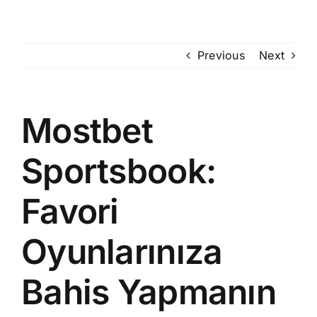
Skip
to
content
Previous
Next
Mostbet
Sportsbook:
Favori
Oyunlarınıza
Bahis Yapmanın