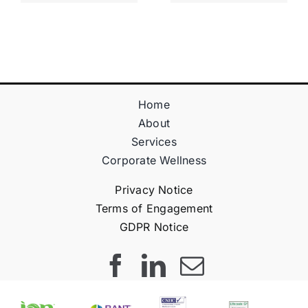
Sportwetten
ohne
ohne
Oasis:
Oasis?
Erfolg
sichern
Home
About
Services
Corporate Wellness
Privacy Notice
Terms of Engagement
GDPR Notice