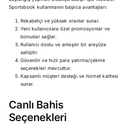
Sportsbook kullanmanın başlıca avantajları:
Rekabetçi ve yüksek oranlar sunar.
Yeni kullanıcılara özel promosyonlar ve
bonuslar sağlar.
Kullanıcı dostu ve anlaşılır bir arayüze
sahiptir.
Güvenilir ve hızlı para yatırma/çekme
seçenekleri mevcuttur.
Kapsamlı müşteri desteği ve hizmet kalitesi
sunar.
Canlı Bahis
Seçenekleri