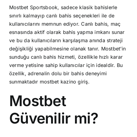
Mostbet Sportsbook, sadece klasik bahislerle
sınırlı kalmayıp canlı bahis seçenekleri ile de
kullanıcılarını memnun ediyor. Canlı bahis, maç
esnasında aktif olarak bahis yapma imkanı sunar
ve bu da kullanıcıların karşılaşma anında strateji
değişikliği yapabilmesine olanak tanır. Mostbet’in
sunduğu canlı bahis hizmeti, özellikle hızlı karar
verme yetisine sahip kullanıcılar için idealdir. Bu
özellik, adrenalin dolu bir bahis deneyimi
sunmaktadır
mostbet kazino giriş
.
Mostbet
Güvenilir mi?