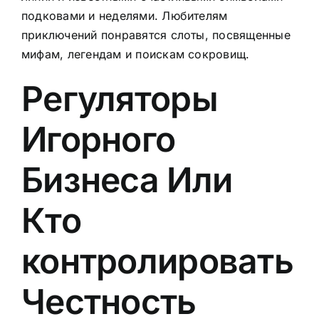
подковами и неделями. Любителям
приключений понравятся слоты, посвященные
мифам, легендам и поискам сокровищ.
Регуляторы
Игорного
Бизнеса Или
Кто
контролировать
Честность