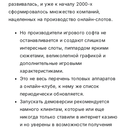
развивалась, и уже к началу 2000-х
сформировалось множество компаний,
нацеленных на производство онлайн-слотов.
Но производители игрового софта не
останавливается и создают слишком
интересные слоты, пиппардом яркими
сюжетами, великолепной графикой и
дополнительные игровыми
характеристиками.
Это не весь перечень топовых аппаратов
а онлайн-клубе, к нему же список
периодически обновляется.
Запускать демоверсии рекомендуется
намного клиентам, которые или еще
никогда только ставили в интернет казино
и но уверены в возможности получения