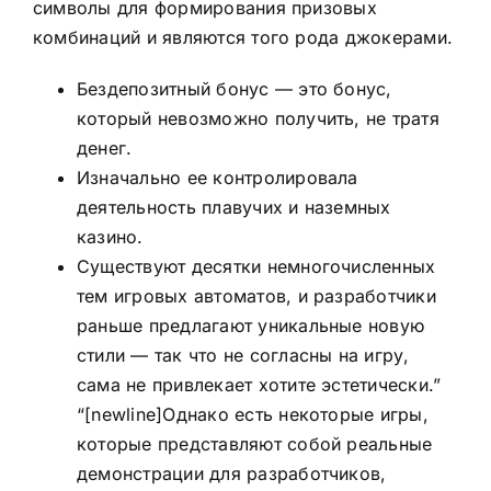
символы для формирования призовых
комбинаций и являются того рода джокерами.
Бездепозитный бонус — это бонус,
который невозможно получить, не тратя
денег.
Изначально ее контролировала
деятельность плавучих и наземных
казино.
Существуют десятки немногочисленных
тем игровых автоматов, и разработчики
раньше предлагают уникальные новую
стили — так что не согласны на игру,
сама не привлекает хотите эстетически.”
“[newline]Однако есть некоторые игры,
которые представляют собой реальные
демонстрации для разработчиков,