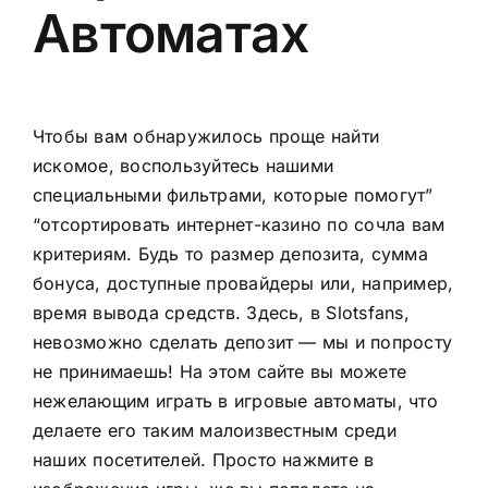
Автоматах
Чтобы вам обнаружилось проще найти
искомое, воспользуйтесь нашими
специальными фильтрами, которые помогут”
“отсортировать интернет-казино по сочла вам
критериям. Будь то размер депозита, сумма
бонуса, доступные провайдеры или, например,
время вывода средств. Здесь, в Slotsfans,
невозможно сделать депозит — мы и попросту
не принимаешь! На этом сайте вы можете
нежелающим играть в игровые автоматы, что
делаете его таким малоизвестным среди
наших посетителей. Просто нажмите в