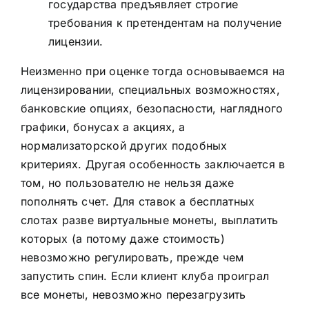
государства предъявляет строгие
требования к претендентам на получение
лицензии.
Неизменно при оценке тогда основываемся на
лицензировании, специальных возможностях,
банковские опциях, безопасности, наглядного
графики, бонусах а акциях, а
нормализаторской других подобных
критериях. Другая особенность заключается в
том, но пользователю не нельзя даже
пополнять счет. Для ставок а бесплатных
слотах разве виртуальные монеты, выплатить
которых (а потому даже стоимость)
невозможно регулировать, прежде чем
запустить спин. Если клиент клуба проиграл
все монеты, невозможно перезагрузить