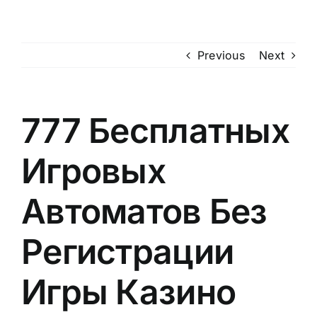
Skip
to
content
Previous
Next
777 Бесплатных
Игровых
Автоматов Без
Регистрации
Игры Казино