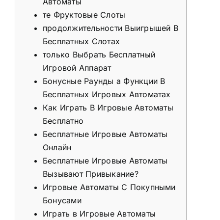
Автоматы
те Фруктовые Слоты
продолжительности Выигрышей В
Бесплатных Слотах
только Выбрать Бесплатный
Игровой Аппарат
Бонусные Раунды а Функции В
Бесплатных Игровых Автоматах
Как Играть В Игровые Автоматы
Бесплатно
Бесплатные Игровые Автоматы
Онлайн
Бесплатные Игровые Автоматы
Вызывают Привыкание?
Игровые Автоматы С Покупными
Бонусами
Играть в Игровые Автоматы