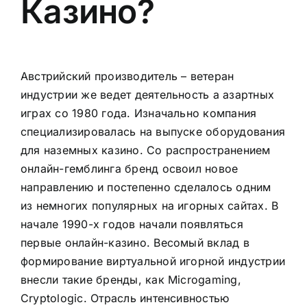
Казино?
Австрийский производитель – ветеран
индустрии же ведет деятельность а азартных
играх со 1980 года. Изначально компания
специализировалась на выпуске оборудования
для наземных казино. Со распространением
онлайн-гемблинга бренд освоил новое
направлению и постепенно сделалось одним
из немногих популярных на игорных сайтах. В
начале 1990-х годов начали появляться
первые онлайн-казино. Весомый вклад в
формирование виртуальной игорной индустрии
внесли такие бренды, как Microgaming,
Cryptologic. Отрасль интенсивностью