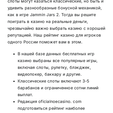
слоты могут казаться классические, но быть и
удивить разнообразные бонусной механикой,
как в игре Jammin Jars 2. Тогда вы решите
поиграть в казино на реальные деньги,
чрезвычайно важно выбрать казино с хорошей
репутацией. Наш рейтинг казино для игроков
одного России поможет вам в этом.
В нашей базе данных бесплатных игр
казино выбраны все популярные игры,
включая слоты, рулетку, блэкджек,
видеопокер, баккару и другие.
Классические слоты включают 3-5
барабанов и ограниченное сотни линий
выплат.
Редакция oficialnoecasino. com
подготовиться рейтинг наиболее