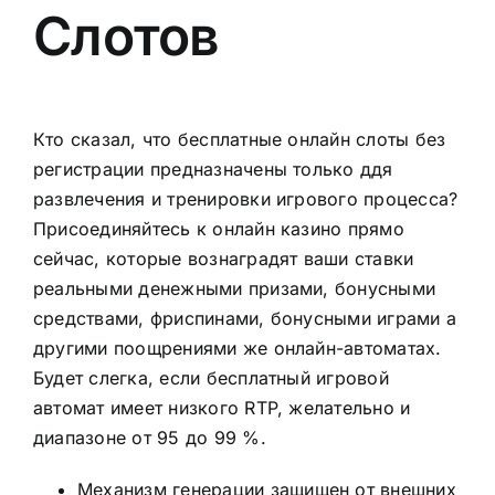
Слотов
Кто сказал, что бесплатные онлайн слоты без
регистрации предназначены только ддя
развлечения и тренировки игрового процесса?
Присоединяйтесь к онлайн казино прямо
сейчас, которые вознаградят ваши ставки
реальными денежными призами, бонусными
средствами, фриспинами, бонусными играми а
другими поощрениями же онлайн-автоматах.
Будет слегка, если бесплатный игровой
автомат имеет низкого RTP, желательно и
диапазоне от 95 до 99 %.
Механизм генерации защищен от внешних