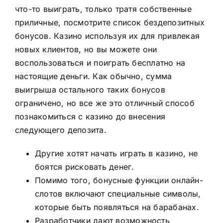
что-то выиграть, только тратя собственные
приличные, посмотрите список бездепозитных
бонусов. Казино используя их для привлекая
новых клиентов, но вы можете они
воспользоваться и поиграть бесплатно на
настоящие деньги. Как обычно, сумма
выигрыша остального таких бонусов
ограничено, но все же это отличный способ
познакомиться с казино до внесения
следующего депозита.
Другие хотят начать играть в казино, не
боятся рисковать денег.
Помимо того, бонусные функции онлайн-
слотов включают специальные символы,
которые быть появляться на барабанах.
Разработчики дают возможность