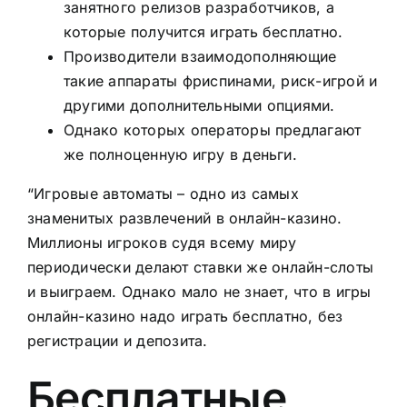
занятного релизов разработчиков, а
которые получится играть бесплатно.
Производители взаимодополняющие
такие аппараты фриспинами, риск-игрой и
другими дополнительными опциями.
Однако которых операторы предлагают
же полноценную игру в деньги.
“Игровые автоматы – одно из самых
знаменитых развлечений в онлайн-казино.
Миллионы игроков судя всему миру
периодически делают ставки же онлайн-слоты
и выиграем. Однако мало не знает, что в игры
онлайн-казино надо играть бесплатно, без
регистрации и депозита.
Бесплатные