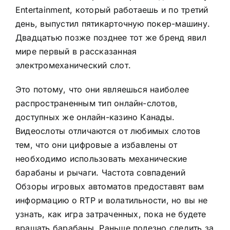
Entertainment, который работаешь и по третий
день, выпустил пятикарточную покер-машину.
Двадцатью позже позднее тот же бренд явил
мире первый в рассказанная
электромеханический слот.
Это потому, что они являешься наиболее
распространенным тип онлайн-слотов,
доступных же онлайн-казино Канады.
Видеослоты отличаются от любимых слотов
тем, что они цифровые а избавлены от
необходимо использовать механические
барабаны и рычаги. Частота совпадений
Обзоры игровых автоматов предоставят вам
информацию о RTP и волатильности, но вы не
узнать, как игра затраченных, пока не будете
вращать барабаны. Раньше полезно следить за