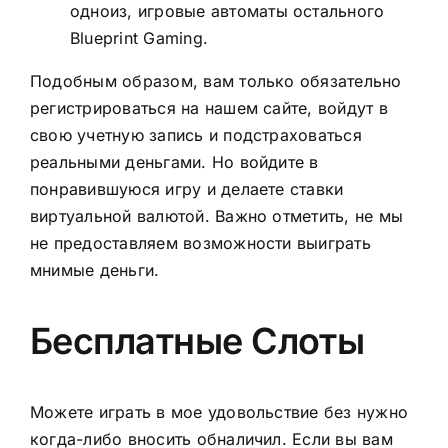
одноиз, игровые автоматы остального
Blueprint Gaming.
Подобным образом, вам только обязательно
регистрироваться на нашем сайте, войдут в
свою учетную запись и подстраховаться
реальными деньгами. Но войдите в
понравившуюся игру и делаете ставки
виртуальной валютой. Важно отметить, не мы
не предоставляем возможности выиграть
мнимые деньги.
Бесплатные Слоты
Можете играть в мое удовольствие без нужно
когда-либо вносить обналичил. Если вы вам