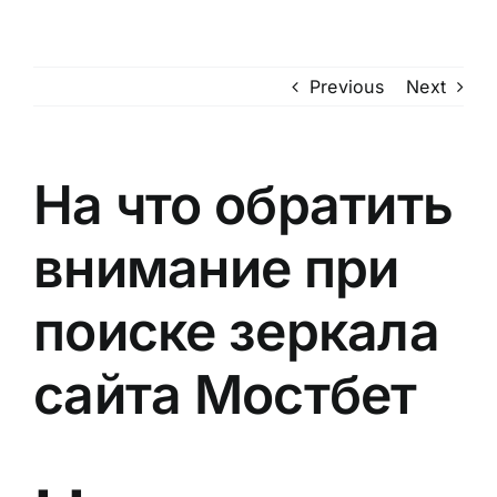
Skip
to
content
Previous
Next
На что обратить
внимание при
поиске зеркала
сайта Мостбет