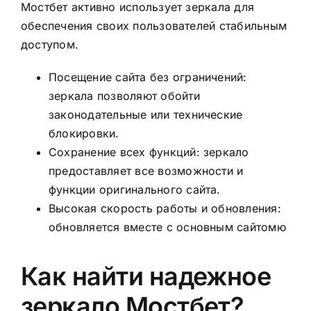
Мостбет активно использует зеркала для
обеспечения своих пользователей стабильным
доступом.
Посещение сайта без ограничений:
зеркала позволяют обойти
законодательные или технические
блокировки.
Сохранение всех функций: зеркало
предоставляет все возможности и
функции оригинального сайта.
Высокая скорость работы и обновления:
обновляется вместе с основным сайтомю
Как найти надежное
зеркало Мостбет?