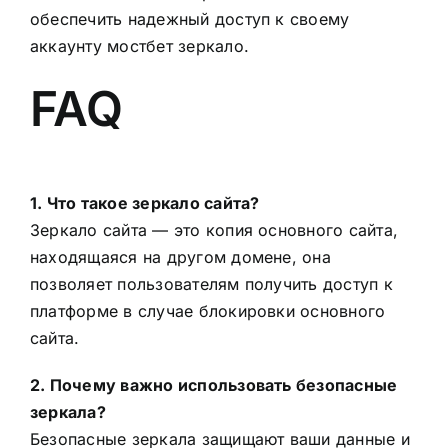
обеспечить надежный доступ к своему
аккаунту
мостбет зеркало
.
FAQ
1. Что такое зеркало сайта?
Зеркало сайта — это копия основного сайта,
находящаяся на другом домене, она
позволяет пользователям получить доступ к
платформе в случае блокировки основного
сайта.
2. Почему важно использовать безопасные
зеркала?
Безопасные зеркала защищают ваши данные и