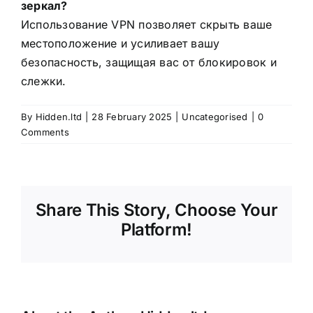
зеркал?
Использование VPN позволяет скрыть ваше
местоположение и усиливает вашу
безопасность, защищая вас от блокировок и
слежки.
By
Hidden.ltd
|
28 February 2025
|
Uncategorised
|
0
Comments
Share This Story, Choose Your
Platform!