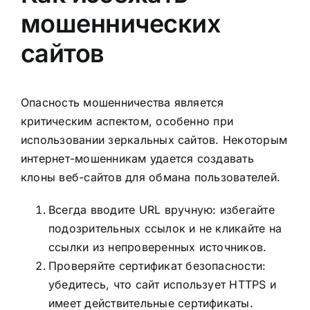
мошеннических
сайтов
Опасность мошенничества является
критическим аспектом, особенно при
использовании зеркальных сайтов. Некоторым
интернет-мошенникам удается создавать
клоны веб-сайтов для обмана пользователей.
Всегда вводите URL вручную: избегайте
подозрительных ссылок и не кликайте на
ссылки из непроверенных источников.
Проверяйте сертификат безопасности:
убедитесь, что сайт использует HTTPS и
имеет действительные сертификаты.