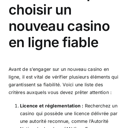
choisir un
nouveau casino
en ligne fiable
Avant de s’engager sur un nouveau casino en
ligne, il est vital de vérifier plusieurs éléments qui
garantissent sa fiabilité. Voici une liste des
critères auxquels vous devez prêter attention :
Licence et réglementation :
Recherchez un
casino qui possède une licence délivrée par
une autorité reconnue, comme l’Autorité