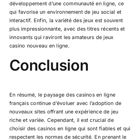
développement d’une communauté en ligne, ce
qui favorise un environnement de jeu social et
interactif. Enfin, la variété des jeux est souvent
plus impressionnante, avec des titres récents et
innovants qui raviront les amateurs de jeux
casino nouveau en ligne
.
Conclusion
En résumé, le paysage des casinos en ligne
français continue d’évoluer avec l’adoption de
nouveaux sites offrant une expérience de jeu
riche et variée. Cependant, il est crucial de
choisir des casinos en ligne qui sont fiables et qui
respectent les normes de sécurité. En prenant le