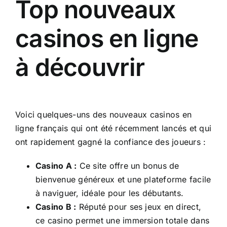
Top nouveaux
casinos en ligne
à découvrir
Voici quelques-uns des nouveaux casinos en
ligne français qui ont été récemment lancés et qui
ont rapidement gagné la confiance des joueurs :
Casino A :
Ce site offre un bonus de
bienvenue généreux et une plateforme facile
à naviguer, idéale pour les débutants.
Casino B :
Réputé pour ses jeux en direct,
ce casino permet une immersion totale dans