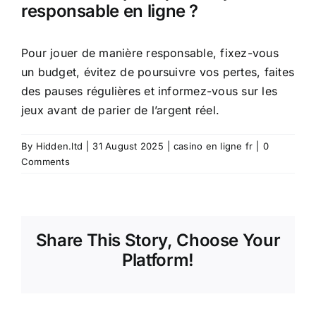
responsable en ligne ?
Pour jouer de manière responsable, fixez-vous
un budget, évitez de poursuivre vos pertes, faites
des pauses régulières et informez-vous sur les
jeux avant de parier de l’argent réel.
By
Hidden.ltd
|
31 August 2025
|
casino en ligne fr
|
0
Comments
Share This Story, Choose Your
Platform!