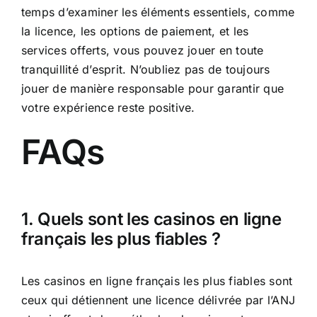
temps d’examiner les éléments essentiels, comme
la licence, les options de paiement, et les
services offerts, vous pouvez jouer en toute
tranquillité d’esprit. N’oubliez pas de toujours
jouer de manière responsable pour garantir que
votre expérience reste positive.
FAQs
1. Quels sont les casinos en ligne
français les plus fiables ?
Les casinos en ligne français les plus fiables sont
ceux qui détiennent une licence délivrée par l’ANJ