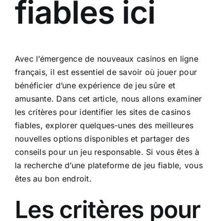
fiables ici
Avec l’émergence de nouveaux casinos en ligne
français, il est essentiel de savoir où jouer pour
bénéficier d’une expérience de jeu sûre et
amusante. Dans cet article, nous allons examiner
les critères pour identifier les sites de casinos
fiables, explorer quelques-unes des meilleures
nouvelles options disponibles et partager des
conseils pour un jeu responsable. Si vous êtes à
la recherche d’une plateforme de jeu fiable, vous
êtes au bon endroit.
Les critères pour