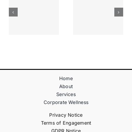
sous les
r
des jeux en
plus
s
ligne : les
populaires
meilleurs
dans les
casinos en
casinos en
dés
France
ligne
France
Home
About
Services
Corporate Wellness
Privacy Notice
Terms of Engagement
GDPR Notice