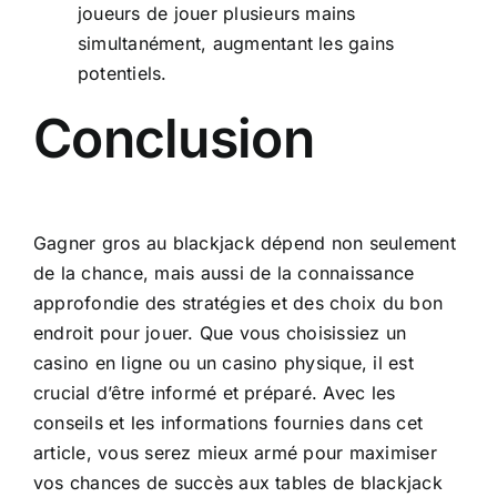
joueurs de jouer plusieurs mains
simultanément, augmentant les gains
potentiels.
Conclusion
Gagner gros au blackjack dépend non seulement
de la chance, mais aussi de la connaissance
approfondie des stratégies et des choix du bon
endroit pour jouer. Que vous choisissiez un
casino en ligne ou un casino physique, il est
crucial d’être informé et préparé. Avec les
conseils et les informations fournies dans cet
article, vous serez mieux armé pour maximiser
vos chances de succès aux tables de blackjack