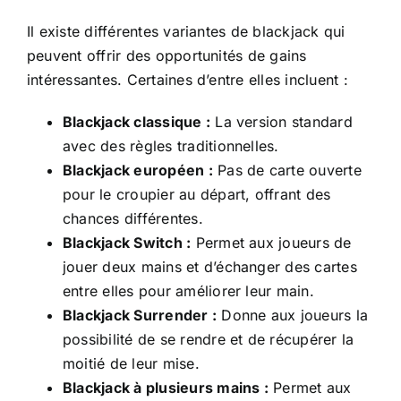
Il existe différentes variantes de blackjack qui
peuvent offrir des opportunités de gains
intéressantes. Certaines d’entre elles incluent :
Blackjack classique :
La version standard
avec des règles traditionnelles.
Blackjack européen :
Pas de carte ouverte
pour le croupier au départ, offrant des
chances différentes.
Blackjack Switch :
Permet aux joueurs de
jouer deux mains et d’échanger des cartes
entre elles pour améliorer leur main.
Blackjack Surrender :
Donne aux joueurs la
possibilité de se rendre et de récupérer la
moitié de leur mise.
Blackjack à plusieurs mains :
Permet aux