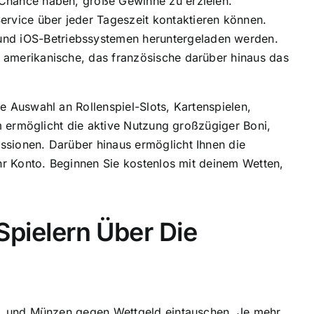
e Chance haben, große Gewinne zu erzielen.
ervice über jeder Tageszeit kontaktieren können.
und iOS-Betriebssystemen heruntergeladen werden.
as amerikanische, das französische darüber hinaus das
 Auswahl an Rollenspiel-Slots, Kartenspielen,
m ermöglicht die aktive Nutzung großzügiger Boni,
sionen. Darüber hinaus ermöglicht Ihnen die
hr Konto. Beginnen Sie kostenlos mit deinem Wetten,
pielern Über Die
n, und Münzen gegen Wettgeld eintauschen. Je mehr