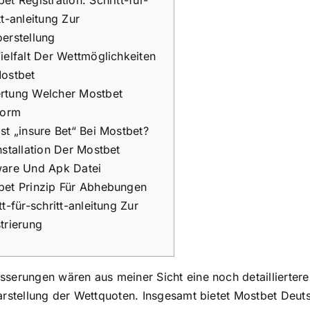
tt-anleitung Zur
erstellung
ielfalt Der Wettmöglichkeiten
Mostbet
rtung Welcher Mostbet
form
st „insure Bet“ Bei Mostbet?
nstallation Der Mostbet
ware Und Apk Datei
bet Prinzip Für Abhebungen
tt-für-schritt-anleitung Zur
trierung
sserungen wären aus meiner Sicht eine noch detailliertere
Darstellung der Wettquoten. Insgesamt bietet Mostbet Deu