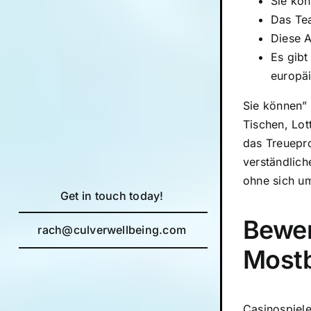
Sie kön
Das Tea
Diese 
Es gibt
europäi
Sie können” 
Tischen, Lot
das Treuepr
verständlich
ohne sich um
Get in touch today!
Bewer
rach@culverwellbeing.com
Mostb
Casinospiel