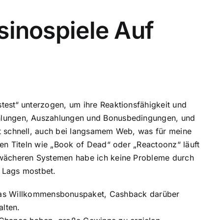
inospiele Auf
stest“ unterzogen, um ihre Reaktionsfähigkeit und
zahlungen, Auszahlungen und Bonusbedingungen, und
gt schnell, auch bei langsamem Web, was für meine
llen Titeln wie „Book of Dead“ oder „Reactoonz“ läuft
chwächeren Systemen habe ich keine Probleme durch
e Lags
mostbet
.
das Willkommensbonuspaket, Cashback darüber
lten.