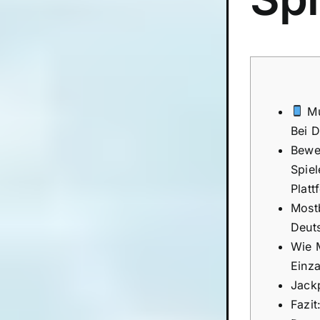
Mu
Bei 
Bewe
Spie
Platt
Most
Deut
Wie 
Einz
Jack
Fazit