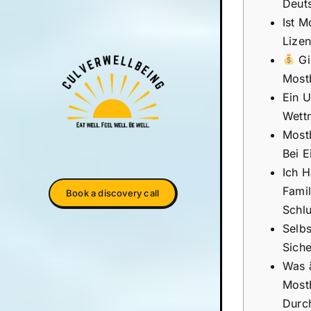
Deuts
Ist M
Lizen
Gi
Most
Ein 
Wett
Most
Bei 
Ich 
Fami
Book a discovery call
Schl
Selb
Sich
Was 
Most
Durc