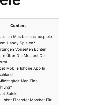
Content
ss Ich Mostbet-casinospiele
Dem Handy Spielen?
rtungen Vonseiten Echten
lern Über Die Mostbet De
form
bet Mobile Iphone App In
schland
Mächtigkeit Man Eine
ahlung?
pot Spiele
: Lohnt Einander Mostbet Für