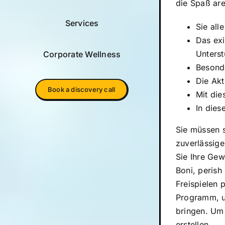
die Spaß are
Services
Sie all
Das exi
Unterst
Corporate Wellness
Besonde
Die Ak
Book a discovery call
Mit die
In dies
Sie müssen 
zuverlässige
Sie Ihre Gew
Boni, perish
Freispielen 
Programm, un
bringen. Um 
erstellen.