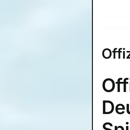
Skip
to
content
Offi
Off
Deu
Spi