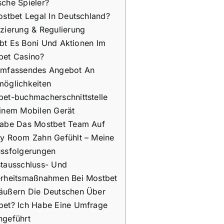
che Spieler?
ostbet Legal In Deutschland?
zierung & Regulierung
bt Es Boni Und Aktionen Im
bet Casino?
Umfassendes Angebot An
möglichkeiten
bet-buchmacherschnittstelle
Einem Mobilen Gerät
Habe Das Mostbet Team Auf
ly Room Zahn Gefühlt – Meine
ussfolgerungen
stausschluss- Und
erheitsmaßnahmen Bei Mostbet
äußern Die Deutschen Über
bet? Ich Habe Eine Umfrage
hgeführt