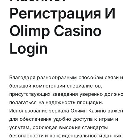
Регистрация И
Olimp Casino
Login
Благодаря разнообразным способам связи и
большой компетенции специалистов,
присутствующих заведения уверенно должно
полагаться на надежность площадки.
Использование зеркала Олимп Казино важен
для обеспечения удобно доступа к играм и
услугам, соблюдая высокие стандарты
безопасности и конфиденциальности данных.