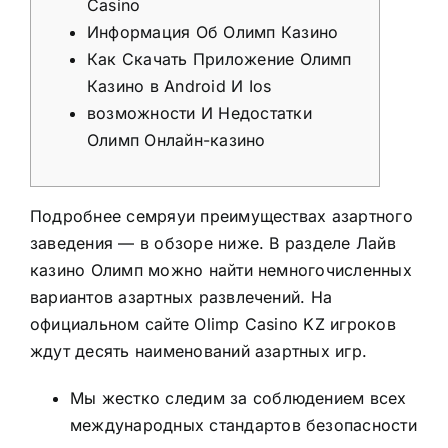
Casino
Информация Об Олимп Казино
Как Скачать Приложение Олимп
Казино в Android И Ios
возможности И Недостатки
Олимп Онлайн-казино
Подробнее семряуи преимуществах азартного
заведения — в обзоре ниже. В разделе Лайв
казино Олимп можно найти немногочисленных
вариантов азартных развлечений. На
официальном сайте Olimp Casino KZ игроков
ждут десять наименований азартных игр.
Мы жестко следим за соблюдением всех
международных стандартов безопасности