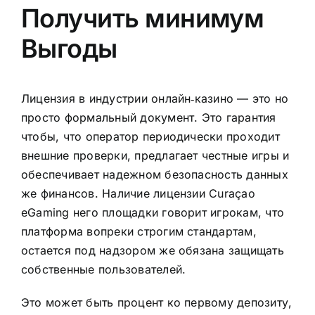
Получить минимум
Выгоды
Лицензия в индустрии онлайн‑казино — это но
просто формальный документ. Это гарантия
чтобы, что оператор периодически проходит
внешние проверки, предлагает честные игры и
обеспечивает надежном безопасность данных
же финансов. Наличие лицензии Curaçao
eGaming него площадки говорит игрокам, что
платформа вопреки строгим стандартам,
остается под надзором же обязана защищать
собственные пользователей.
Это может быть процент ко первому депозиту,