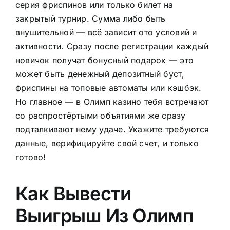
серия фриспинов или только билет на
закрытый турнир. Сумма либо быть
внушительной — всё зависит ото условий и
активности. Сразу после регистрации каждый
новичок получат бонусный подарок — это
может быть денежный депозитный буст,
фриспины на топовые автоматы или кэшбэк.
Но главное — в Олимп казино тебя встречают
со распростёртыми объятиями же сразу
подталкивают нему удаче. Укажите требуются
данные, верифицируйте свой счет, и только
готово!
Как Вывести
Выигрыш Из Олимп