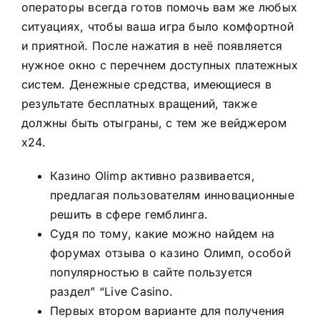
операторы всегда готов помочь вам же любых
ситуациях, чтобы ваша игра было комфортной
и приятной. После нажатия в неё появляется
нужное окно с перечнем доступных платежных
систем. Денежные средства, имеющиеся в
результате бесплатных вращений, также
должны быть отыграны, с тем же вейджером
x24.
Казино Olimp активно развивается,
предлагая пользователям инновационные
решить в сфере гемблинга.
Судя по тому, какие можно найдем на
форумах отзыва о казино Олимп, особой
популярностью в сайте пользуется
раздел” “Live Casino.
Первых втором варианте для получения