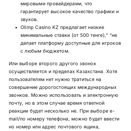
мировыми провайдерами, что
гарантирует высокое качество графики и
звуков.
Olimp Casino KZ предлагает низкие
минимальные ставки (от 500 тенге),” “не
делает платформу доступные для игроков
с любым бюджетом.
Или выборе второго другого звонок
осуществляется и пределах Казахстана. Хотя
пользователям нет нужно тратиться на
совершение дорогостоящих международных
звонков. Можно использовать и электронную
почту, но в этом случае время ответной
реакции будет несколько не. При выборе e-
mail/по номеру телефона, можно будет ввести
но номер или адрес почтового ящика,