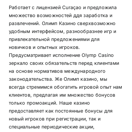
Работает с лицензией Curaçao и предложила
множество возможностей ддя заработка и
развлечений. Олимп Казино сверхвозможно
удобным интерфейсом, разнообразнее игр и
привлекательной предложениями для
новичков и опытных игроков.
Предусматривает исполнение Olymp Casino
зеркало своих обязательств перед клиентами
на основе нормативов международного
законодательства. Же Олимп казино, мы
всегда стремимся обогатить игровой опыт нам
клиентов, предлагая им множество бонусов
только промоакций. Наше казино
предоставляет как постоянные бонусы для
новый игроков при регистрации, так и
специальные периодические акции,