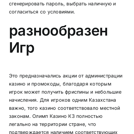
сгенерировать пароль, выбрать наличную и
согласиться со условиями.
разнообразен
Игр
Это предназначались акции от администрации
казино и промокоды, благодаря которым
игрок может получить фриспины и небольшие
начисления. Для игроков одним Казахстана
важно, того казино соответствовало местной
законам. Олимп Казино КЗ полностью
легально на территории стране, что
подтверждается наличием соответствующих