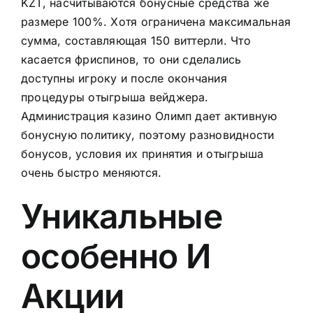
KZT, насчитываются бонусные средства же
размере 100%. Хотя ограничена максимальная
сумма, составляющая 150 виттерли. Что
касается фриспинов, то они сделались
доступны игроку и после окончания
процедуры отыгрыша вейджера.
Администрация казино Олимп дает активную
бонусную политику, поэтому разновидности
бонусов, условия их принятия и отыгрыша
очень быстро меняются.
Уникальные
особенно И
Акции