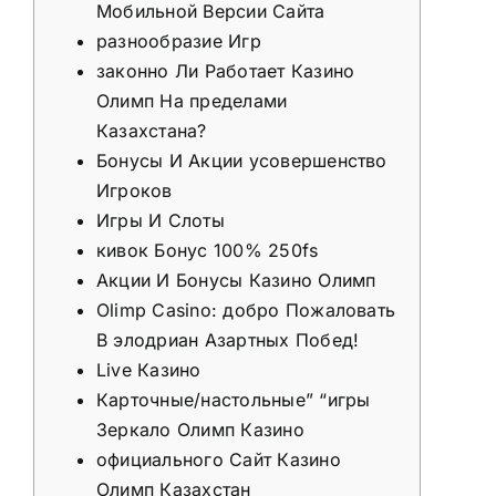
Мобильной Версии Сайта
разнообразие Игр
законно Ли Работает Казино
Олимп На пределами
Казахстана?
Бонусы И Акции усовершенство
Игроков
Игры И Слоты
кивок Бонус 100% 250fs
Акции И Бонусы Казино Олимп
Olimp Casino: добро Пожаловать
В элодриан Азартных Побед!
Live Казино
Карточные/настольные” “игры
Зеркало Олимп Казино
официального Сайт Казино
Олимп Казахстан