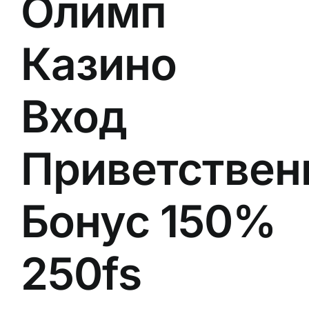
Олимп
Казино
Вход
Приветствен
Бонус 150%
250fs