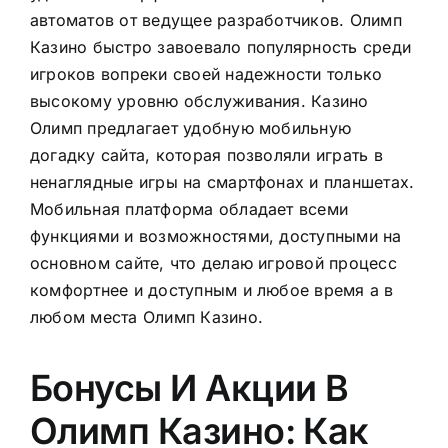
автоматов от ведущее разработчиков. Олимп
Казино быстро завоевало популярность среди
игроков вопреки своей надежности только
высокому уровню обслуживания. Казино
Олимп предлагает удобную мобильную
догадку сайта, которая позволяли играть в
ненаглядные игры на смартфонах и планшетах.
Мобильная платформа обладает всеми
функциями и возможностями, доступными на
основном сайте, что делаю игровой процесс
комфортнее и доступным и любое время а в
любом места
Олимп Казино
.
Бонусы И Акции В
Олимп Казино: Как