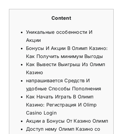
Content
Уникальные особенности И
Акции
Бонусы И Акции В Олимп Казино:
Как Получить минимум Выгоды
Как Вывести Выигрыш Из Олимп
Казино
напрашивается Средств И
удобные Способы Пополнения
Как Начать Играть В Олимп
Казино: Регистрация И Olimp
Casino Login
Акции а Бонусы От Казино Олимп
Доступ нему Олимп Казино со