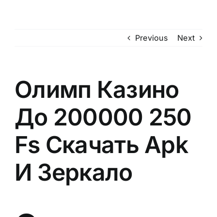
Skip
to
content
Previous
Next
Олимп Казино
До 200000 250
Fs Скачать Apk
И Зеркало