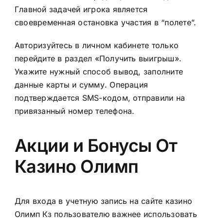
Главной задачей игрока является
своевременная остановка участия в “полете”.
Авторизуйтесь в личном кабинете только
перейдите в раздел «Получить выигрыш».
Укажите нужный способ вывод, заполните
данные карты и сумму. Операция
подтверждается SMS-кодом, отправили на
привязанный номер телефона.
Акции и Бонусы От
Казино Олимп
Для входа в учетную запись на сайте казино
Олимп Кз пользователю важнее использовать