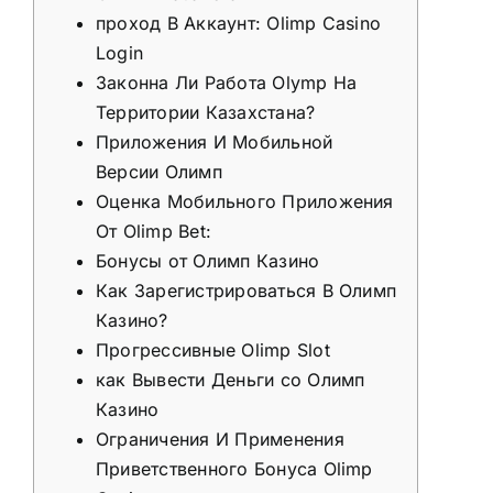
проход В Аккаунт: Olimp Casino
Login
Законна Ли Работа Olymp На
Территории Казахстана?
Приложения И Мобильной
Версии Олимп
Оценка Мобильного Приложения
От Olimp Bet:
Бонусы от Олимп Казино
Как Зарегистрироваться В Олимп
Казино?
Прогрессивные Olimp Slot
как Вывести Деньги со Олимп
Казино
Ограничения И Применения
Приветственного Бонуса Olimp