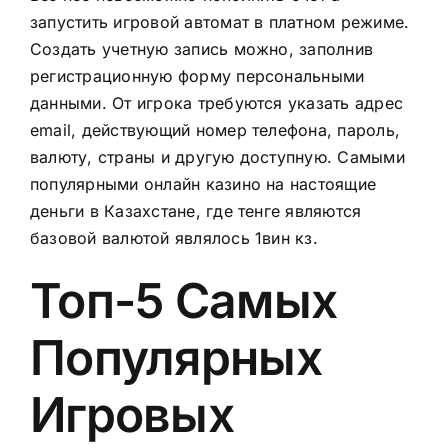
запустить игровой автомат в платном режиме.
Создать учетную запись можно, заполнив
регистрационную форму персональными
данными. От игрока требуются указать адрес
email, действующий номер телефона, пароль,
валюту, страны и другую доступную. Самыми
популярными онлайн казино на настоящие
деньги в Казахстане, где тенге являются
базовой валютой являлось 1вин кз.
Топ-5 Самых
Популярных
Игровых