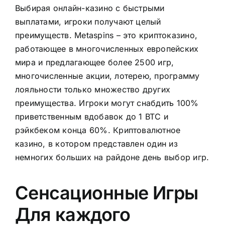
Выбирая онлайн-казино с быстрыми
выплатами, игроки получают целый
преимуществ. Metaspins – это криптоказино,
работающее в многочисленных европейских
мира и предлагающее более 2500 игр,
многочисленные акции, лотерею, программу
лояльности только множество других
преимущества. Игроки могут снабдить 100%
приветственным вдобавок до 1 BTC и
рэйкбеком конца 60%. Криптовалютное
казино, в котором представлен один из
немногих больших на райдоне день выбор игр.
Сенсационные Игры
Для каждого