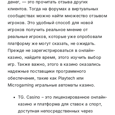
денег, — это прочитать отзыва других
клиентов. Тогда на форумах а виртуальных
сообществах можно найти множество отзывом
игроков. Это удобный способ для новой
игроков получить реальное мнение от
реальные игроков, которые уже опробовали
платформу же могут сказать, не ожидать.
Прежде не зарегистрироваться в онлайн-
казино, найдите время, этого изучить выбор
игр. Также важно, этого в казино оказались
надежные поставщики программного
обеспечения, такие как Playtech или
Microgaming
игральные автоматы казино
.
TG. Casino – это лицензированное онлайн-
казино и платформа для ставок а спорт,
доступная непосредственных через