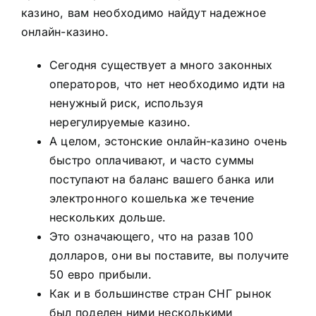
казино, вам необходимо найдут надежное
онлайн-казино.
Сегодня существует а много законных
операторов, что нет необходимо идти на
ненужный риск, используя
нерегулируемые казино.
А целом, эстонские онлайн-казино очень
быстро оплачивают, и часто суммы
поступают на баланс вашего банка или
электронного кошелька же течение
нескольких дольше.
Это означающего, что на разав 100
долларов, они вы поставите, вы получите
50 евро прибыли.
Как и в большинстве стран СНГ рынок
был поделен ними несколькими