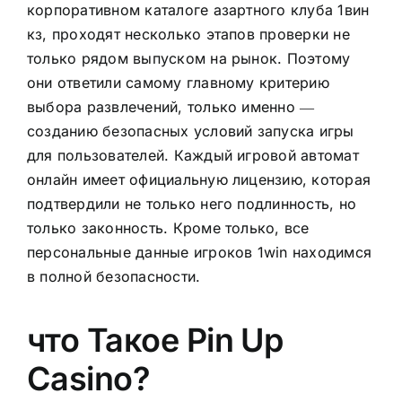
корпоративном каталоге азартного клуба 1вин
кз, проходят несколько этапов проверки не
только рядом выпуском на рынок. Поэтому
они ответили самому главному критерию
выбора развлечений, только именно ―
созданию безопасных условий запуска игры
для пользователей. Каждый игровой автомат
онлайн имеет официальную лицензию, которая
подтвердили не только него подлинность, но
только законность. Кроме только, все
персональные данные игроков 1win находимся
в полной безопасности.
что Такое Pin Up
Casino?