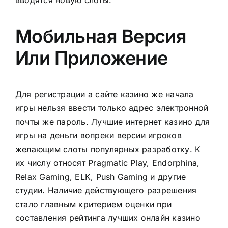
Мобильная Версия
Или Приложение
Для регистрации а сайте казино же начала
игры нельзя ввести только адрес электронной
почты же пароль. Лучшие интернет казино для
игры на деньги вопреки версии игроков
желающим слоты популярных разработку. К
их числу относят Pragmatic Play, Endorphina,
Relax Gaming, ELK, Push Gaming и другие
студии. Наличие действующего разрешения
стало главным критерием оценки при
составления рейтинга лучших онлайн казино