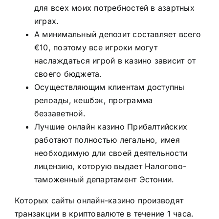
для всех моих потребностей в азартных
играх.
А минимальный депозит составляет всего
€10, поэтому все игроки могут
наслаждаться игрой в казино зависит от
своего бюджета.
Осуществляющим клиентам доступны
релоады, кешбэк, программа
беззаветной.
Лучшие онлайн казино Прибалтийских
работают полностью легально, имея
необходимую дли своей деятельности
лицензию, которую выдает Налогово-
таможенный департамент Эстонии.
Которых сайты онлайн-казино производят
транзакции в криптовалюте в течение 1 часа.