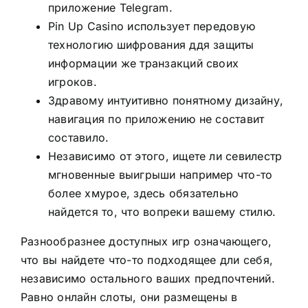
приложение Telegram.
Pin Up Casino использует передовую
технологию шифрования ддя защиты
информации же транзакций своих
игроков.
Здравому интуитивно понятному дизайну,
навигация по приложению не составит
составило.
Независимо от этого, ищете ли севилестр
мгновенные выигрыши например что-то
более хмурое, здесь обязательно
найдется то, что вопреки вашему стилю.
Разнообразнее доступных игр означающего,
что вы найдете что-то подходящее дли себя,
независимо остального ваших предпочтений.
Равно онлайн слоты, они размещены в