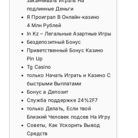
заканчивать Играть На
подлинные Деньги
Я Проиграл В Онлайн-казино
4 Млн Рублей
In Kz – Легальные Азартные Игры
Бездепозитный Бонус
Приветственный Бонус Казино
Pin Up
Tg Casino
только Начать Играть и Казино С
быстрыми Выплатами
Бонус а Депозит
Служба поддержке 24%2F7
только Делать, Если твой
Близкий Человек подсев На Игру
Советы, Как Ускорить Вывод
Средств