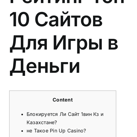
10 Сайтов
Для Игры в
Деньги
Content
Блокируется Ли Сайт 1вин Кз и
Казахстане?
не Такое Pin Up Casino?