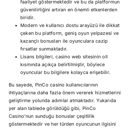
faaliyet göstermektedir ve bu da platformun
güvenilirliğini artıran en önemli etkenlerden
biridir.
Modern ve kullanıcı dostu arayüzü ile dikkat
çeken bu platform, geniş oyun yelpazesi ve
kazançlı bonusları ile oyunculara cazip
fırsatlar sunmaktadır.
Lisans bilgileri, casino web sitesinin oll
kısmında açıkça belirtilmiştir, böylece
oyuncular bu bilgilere kolayca erişebilir.
Bu sayede, PinCo casino kullanıcılarının
ihtiyaçlarına daha fazla önem vererek hizmetlerini
geliştirme yolunda adımlar atmaktadır. Yukarıda
yer alan tablede görüldüğü gibi, PinCo
Casino’nun sunduğu bonuslar çeşitlilik
göstermektedir ve her türden oyuncunun ilgisini