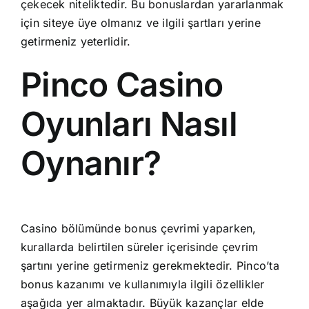
çekecek niteliktedir. Bu bonuslardan yararlanmak
için siteye üye olmanız ve ilgili şartları yerine
getirmeniz yeterlidir.
Pinco Casino
Oyunları Nasıl
Oynanır?
Casino bölümünde bonus çevrimi yaparken,
kurallarda belirtilen süreler içerisinde çevrim
şartını yerine getirmeniz gerekmektedir. Pinco’ta
bonus kazanımı ve kullanımıyla ilgili özellikler
aşağıda yer almaktadır. Büyük kazançlar elde