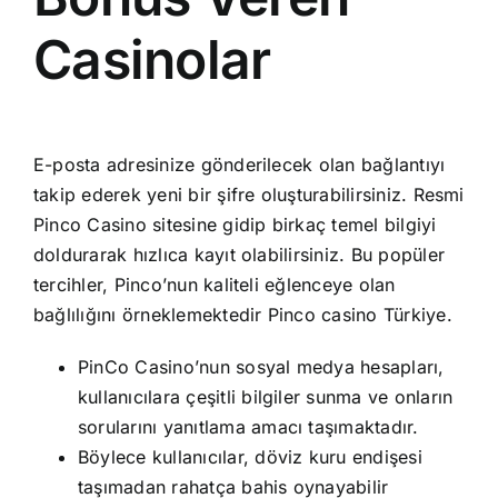
Casinolar
E-posta adresinize gönderilecek olan bağlantıyı
takip ederek yeni bir şifre oluşturabilirsiniz. Resmi
Pinco Casino sitesine gidip birkaç temel bilgiyi
doldurarak hızlıca kayıt olabilirsiniz. Bu popüler
tercihler, Pinco’nun kaliteli eğlenceye olan
bağlılığını örneklemektedir
Pinco casino Türkiye
.
PinCo Casino’nun sosyal medya hesapları,
kullanıcılara çeşitli bilgiler sunma ve onların
sorularını yanıtlama amacı taşımaktadır.
Böylece kullanıcılar, döviz kuru endişesi
taşımadan rahatça bahis oynayabilir