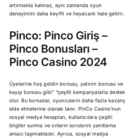
artırmakla kalmaz, aynı zamanda oyun
deneyimini daha keyifli ve heyecanlı hale getirir.
Pinco: Pinco Giriş –
Pinco Bonusları –
Pinco Casino 2024
Üyelerine hoş geldin bonusu, yatırım bonusu ve
kayıp bonusu gibi” “çeşitli kampanyalarla destek
olur. Bu bonuslar, oyuncuların daha fazla kazanç
elde etmelerine olanak tanır. PinCo Casino’nun
sosyal medya hesapları, kullanıcılara çeşitli
bilgiler sunma ve onların sorularını yanıtlama
amacı taşımaktadır. Ayrıca, sosyal medya