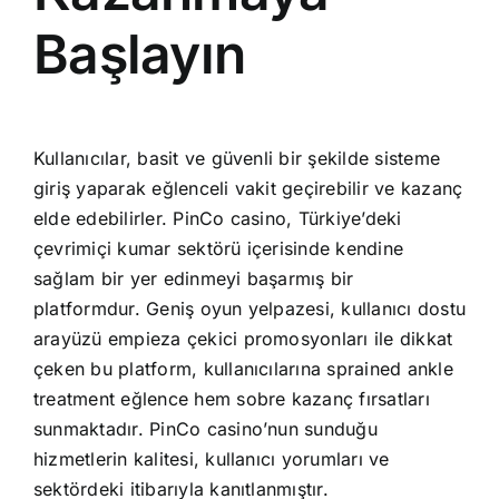
Başlayın
Kullanıcılar, basit ve güvenli bir şekilde sisteme
giriş yaparak eğlenceli vakit geçirebilir ve kazanç
elde edebilirler. PinCo casino, Türkiye’deki
çevrimiçi kumar sektörü içerisinde kendine
sağlam bir yer edinmeyi başarmış bir
platformdur. Geniş oyun yelpazesi, kullanıcı dostu
arayüzü empieza çekici promosyonları ile dikkat
çeken bu platform, kullanıcılarına sprained ankle
treatment eğlence hem sobre kazanç fırsatları
sunmaktadır. PinCo casino’nun sunduğu
hizmetlerin kalitesi, kullanıcı yorumları ve
sektördeki itibarıyla kanıtlanmıştır.