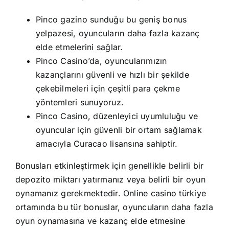
Pinco gazino sunduğu bu geniş bonus
yelpazesi, oyuncuların daha fazla kazanç
elde etmelerini sağlar.
Pinco Casino’da, oyuncularımızın
kazançlarını güvenli ve hızlı bir şekilde
çekebilmeleri için çeşitli para çekme
yöntemleri sunuyoruz.
Pinco Casino, düzenleyici uyumluluğu ve
oyuncular için güvenli bir ortam sağlamak
amacıyla Curacao lisansına sahiptir.
Bonusları etkinleştirmek için genellikle belirli bir
depozito miktarı yatırmanız veya belirli bir oyun
oynamanız gerekmektedir. Online casino türkiye
ortamında bu tür bonuslar, oyuncuların daha fazla
oyun oynamasına ve kazanç elde etmesine