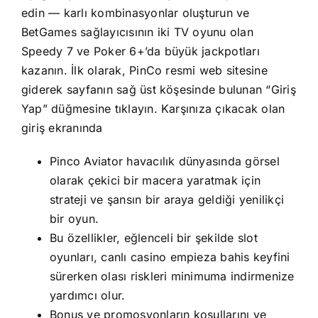
edin — karlı kombinasyonlar oluşturun ve
BetGames sağlayıcısının iki TV oyunu olan
Speedy 7 ve Poker 6+’da büyük jackpotları
kazanın. İlk olarak, PinCo resmi web sitesine
giderek sayfanın sağ üst köşesinde bulunan “Giriş
Yap” düğmesine tıklayın. Karşınıza çıkacak olan
giriş ekranında
Pinco Aviator havacılık dünyasında görsel
olarak çekici bir macera yaratmak için
strateji ve şansın bir araya geldiği yenilikçi
bir oyun.
Bu özellikler, eğlenceli bir şekilde slot
oyunları, canlı casino empieza bahis keyfini
sürerken olası riskleri minimuma indirmenize
yardımcı olur.
Bonus ve promosyonların koşullarını ve