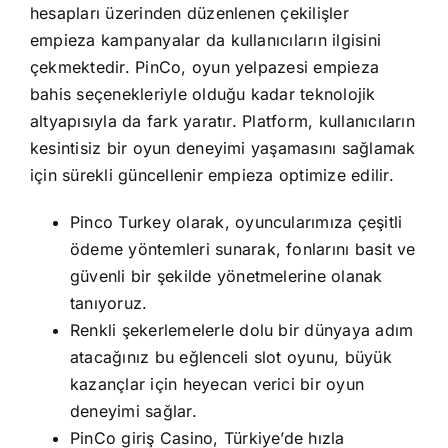
hesapları üzerinden düzenlenen çekilişler
empieza kampanyalar da kullanıcıların ilgisini
çekmektedir. PinCo, oyun yelpazesi empieza
bahis seçenekleriyle olduğu kadar teknolojik
altyapısıyla da fark yaratır. Platform, kullanıcıların
kesintisiz bir oyun deneyimi yaşamasını sağlamak
için sürekli güncellenir empieza optimize edilir.
Pinco Turkey olarak, oyuncularımıza çeşitli
ödeme yöntemleri sunarak, fonlarını basit ve
güvenli bir şekilde yönetmelerine olanak
tanıyoruz.
Renkli şekerlemelerle dolu bir dünyaya adım
atacağınız bu eğlenceli slot oyunu, büyük
kazançlar için heyecan verici bir oyun
deneyimi sağlar.
PinCo giriş Casino, Türkiye’de hızla