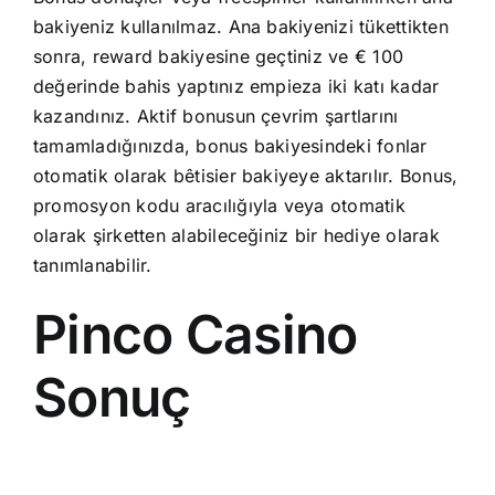
bakiyeniz kullanılmaz. Ana bakiyenizi tükettikten
sonra, reward bakiyesine geçtiniz ve € 100
değerinde bahis yaptınız empieza iki katı kadar
kazandınız. Aktif bonusun çevrim şartlarını
tamamladığınızda, bonus bakiyesindeki fonlar
otomatik olarak bêtisier bakiyeye aktarılır. Bonus,
promosyon kodu aracılığıyla veya otomatik
olarak şirketten alabileceğiniz bir hediye olarak
tanımlanabilir.
Pinco Casino
Sonuç