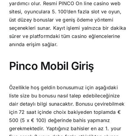
yardımcı olur. Resmi PINCO On line casino web
sitesi, oyunculara 5. 100’den fazla slot ve oyun,
üst düzey bonuslar ve geniş ödeme yöntemi
seçenekleri sunar. Kayıt işlemi yalnızca bir dakika
sürer ve platformdaki tüm casino eğlencelerine
anında erişim sağlar.
Pinco Mobil Giriş
Özellikle hoş geldin bonusumuz için aşağıdaki
liste size bu bonusu nasıl talep edebileceğinize
dair detaylı bilgi sunacaktır. Bonusu çevirebilmek
için 72 saat içinde choix bakiyeden toplamda €
500 (5 x € 100) değerinde bahis yapmanız
gerekmektedir. Yaptığınız bahisler en az 1. your