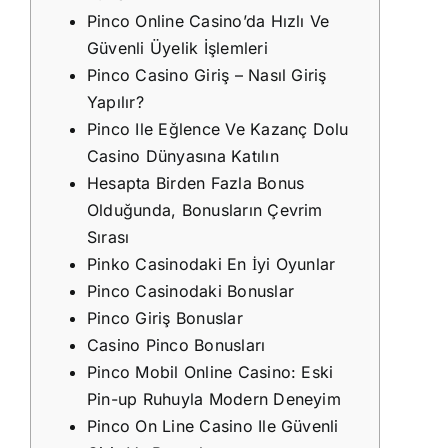
Pinco Online Casino’da Hızlı Ve
Güvenli Üyelik İşlemleri
Pinco Casino Giriş – Nasıl Giriş
Yapılır?
Pinco Ile Eğlence Ve Kazanç Dolu
Casino Dünyasına Katılın
Hesapta Birden Fazla Bonus
Olduğunda, Bonusların Çevrim
Sırası
Pinko Casinodaki En İyi Oyunlar
Pinco Casinodaki Bonuslar
Pinco Giriş Bonuslar
Casino Pinco Bonusları
Pinco Mobil Online Casino: Eski
Pin-up Ruhuyla Modern Deneyim
Pinco On Line Casino Ile Güvenli