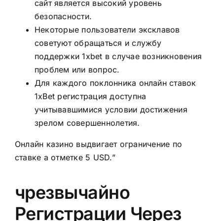
сайт является высокий уровень
безопасности.
Некоторые пользователи эксклавов
советуют обращаться и службу
поддержки 1xbet в случае возникновения
проблем или вопрос.
Для каждого поклонника онлайн ставок
1xBet регистрация доступна
учитывавшимися условии достижения
зрелом совершеннолетия.
Онлайн казино выдвигает ограничение по
ставке а отметке 5 USD.”
чрезвычайно
Регистрации Через