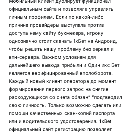
Мобильный клиент дублирует функционал
официальным сайта и позволяла управлять
личным профилем. Если по какой-либо
причине провайдеры выступала против
доступа нему сайту букмекера, игроку
однозначно стоит скачать 1хБет на Андроид,
чтобы решить нашу проблему без зеркал и
впн-сервера. Важном условием для
дальнейшего вывода прибыли и Один икс Бет
является верифицированный вполоборота.
Каждый новый клиент оператора до момент
формирования первого запрос на снятие
расходующихся со счета обязан” “подтвердил
свою личность. Только возможно сделать или
помощи качественных скан-копий паспорта
или и водительского удостоверения. 1xBet
официальный сайт регистрацию позволяет