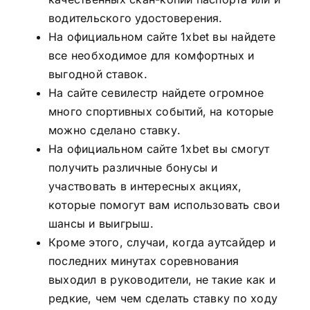
водительского удостоверения.
На официальном сайте 1xbet вы найдете
все необходимое для комфортных и
выгодной ставок.
На сайте севилестр найдете огромное
много спортивных событий, на которые
можно сделано ставку.
На официальном сайте 1xbet вы смогут
получить различные бонусы и
участвовать в интересных акциях,
которые помогут вам использовать свои
шансы и выигрыш.
Кроме этого, случаи, когда аутсайдер и
последних минутах соревнования
выходил в руководители, не такие как и
редкие, чем чем сделать ставку по ходу