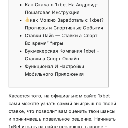
Как Скачать 1xbet На Андроид:
Пошаговая Инструкция
как Можно Заработать с 1xbet?
Прогнозы и Спортивные События
Ставки Лайв — Ставки а Спорт
Во время” “игры
Букмекерская Компания 1xbet –
Ставки а Спорт Онлайн
Функционал И Настройки
Мобильного Приложения
Касается того, на официальном сайте 1xbet
сами можете узнать самый выигрыш по твоей
ставке, что позволит вам оценить твои шансы
и принимаешь правильное решение. Начинать
1xBet играть на сайте несложно, главное –