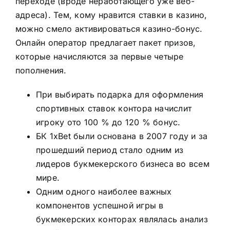
переходе (вроде неработающего уже веб-
адреса). Тем, кому нравится ставки в казино,
можно смело активироваться казино-бонус.
Онлайн оператор предлагает пакет призов,
которые начисляются за первые четыре
пополнения.
При выбирать подарка для оформления
спортивных ставок контора начислит
игроку ото 100 % до 120 % бонус.
БК 1xBet были основана в 2007 году и за
прошедший период стало одним из
лидеров букмекерского бизнеса во всем
мире.
Одним одного наиболее важных
компонентов успешной игры в
букмекерских конторах являлась анализ