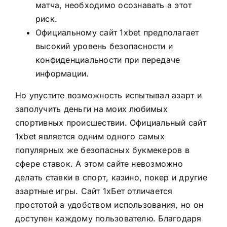
матча, необходимо осознавать а этот
риск.
Официальному сайт 1xbet предполагает
высокий уровень безопасности и
конфиденциальности при передаче
информации.
Но упустите возможность испытывал азарт и
заполучить деньги на моих любимых
спортивных происшествии. Официальный сайт
1xbet является одним одного самых
популярных же безопасных букмекеров в
сфере ставок. А этом сайте невозможно
делать ставки в спорт, казино, покер и другие
азартные игры. Сайт 1хБет отличается
простотой а удобством использования, но он
доступен каждому пользователю. Благодаря