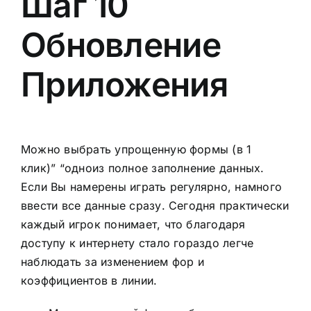
Шаг 10
Обновление
Приложения
Можно выбрать упрощенную формы (в 1
клик)” “одноиз полное заполнение данных.
Если Вы намерены играть регулярно, намного
ввести все данные сразу. Сегодня практически
каждый игрок понимает, что благодаря
доступу к интернету стало гораздо легче
наблюдать за изменением фор и
коэффициентов в линии.