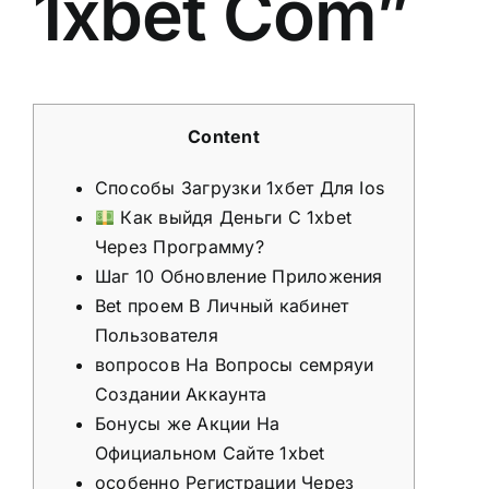
1xbet Com”
Content
Способы Загрузки 1хбет Для Ios
Как выйдя Деньги С 1xbet
Через Программу?
Шаг 10 Обновление Приложения
Bet проем В Личный кабинет
Пользователя
вопросов На Вопросы семряуи
Создании Аккаунта
Бонусы же Акции На
Официальном Сайте 1xbet
особенно Регистрации Через