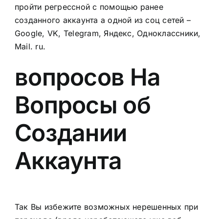
пройти регрессной с помощью ранее
созданного аккаунта а одной из соц сетей –
Google, VK, Telegram, Яндекс, Одноклассники,
Mail. ru.
вопросов На
Вопросы об
Создании
Аккаунта
Так Вы избежите возможных нерешенных при