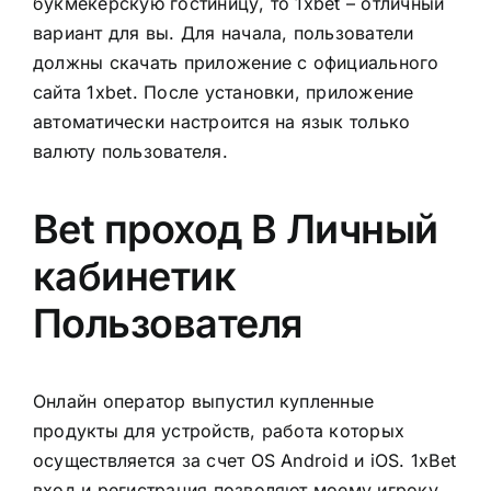
букмекерскую гостиницу, то 1xbet – отличный
вариант для вы. Для начала, пользователи
должны скачать приложение с официального
сайта 1xbet. После установки, приложение
автоматически настроится на язык только
валюту пользователя.
Bet проход В Личный
кабинетик
Пользователя
Онлайн оператор выпустил купленные
продукты для устройств, работа которых
осуществляется за счет OS Android и iOS. 1xBet
вход и регистрация позволяют моему игроку