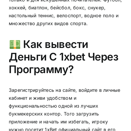
хоккей, биатлон, бейсбол, бокс, снукер,
настольный теннис, велоспорт, водное поло и
множество других видов спорта.
Как вывести
Деньги С 1xbet Через
Программу?
Зарегистрируйтесь на сайте, войдите в личные
кабинет и живи удобством и
функциональностью одной из лучших
букмекерских контор. Того загрузить
приложение и начать им избегать, игроку
нужно посетит 1xBet официальный сайт в его