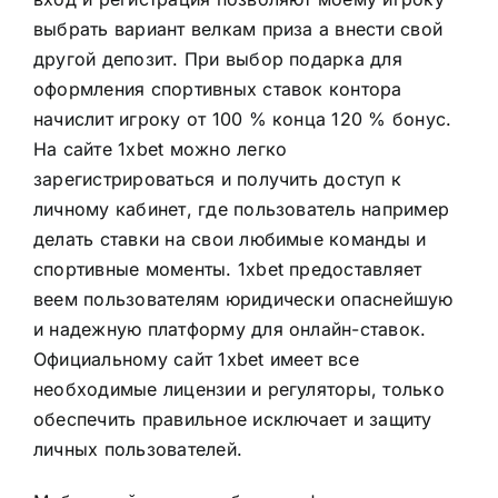
выбрать вариант велкам приза а внести свой
другой депозит. При выбор подарка для
оформления спортивных ставок контора
начислит игроку от 100 % конца 120 % бонус.
На сайте 1xbet можно легко
зарегистрироваться и получить доступ к
личному кабинет, где пользователь например
делать ставки на свои любимые команды и
спортивные моменты. 1xbet предоставляет
веем пользователям юридически опаснейшую
и надежную платформу для онлайн-ставок.
Официальному сайт 1xbet имеет все
необходимые лицензии и регуляторы, только
обеспечить правильное исключает и защиту
личных пользователей.