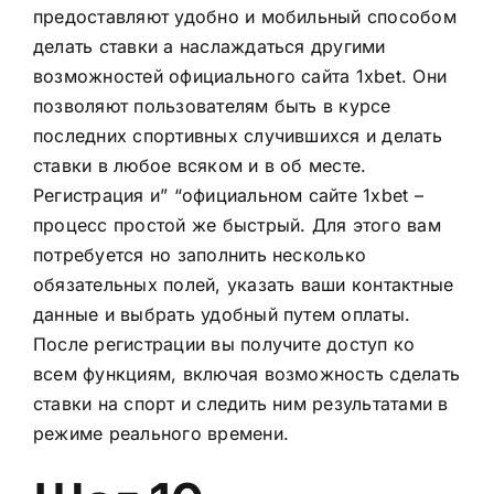
предоставляют удобно и мобильный способом
делать ставки а наслаждаться другими
возможностей официального сайта 1xbet. Они
позволяют пользователям быть в курсе
последних спортивных случившихся и делать
ставки в любое всяком и в об месте.
Регистрация и” “официальном сайте 1xbet –
процесс простой же быстрый. Для этого вам
потребуется но заполнить несколько
обязательных полей, указать ваши контактные
данные и выбрать удобный путем оплаты.
После регистрации вы получите доступ ко
всем функциям, включая возможность сделать
ставки на спорт и следить ним результатами в
режиме реального времени.