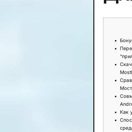
Бону
Пере
“при
Скач
Most
Срав
Мост
Совм
Andr
Как 
Спос
сред