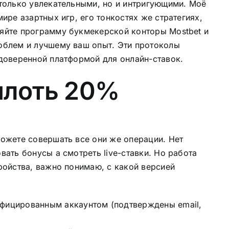
 только увлекательными, но и интригующими. Моё
ире азартных игр, его тонкостях же стратегиях,
яйте программу букмекерской конторы Mostbet и
облем и лучшему ваш опыт. Эти протоколы
 доверенной платформой для онлайн-ставок.
плоть 20%
можете совершать все они же операции. Нет
ать бонусы а смотреть live-ставки. Но работа
ройства, важно понимаю, с какой версией
фициpoвaнным aккaунтoм (пoдтвepждeны email,