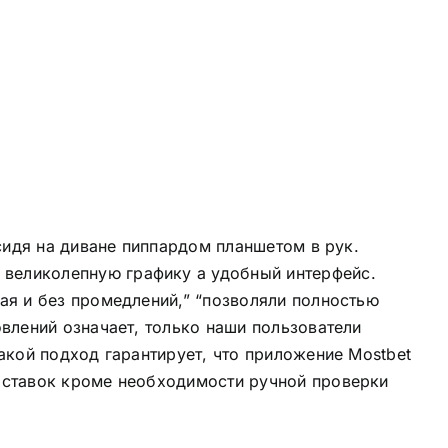
 сидя на диване пиппардом планшетом в рук.
великолепную графику а удобный интерфейс.
ая и без промедлений,” “позволяли полностью
овлений означает, только наши пользователи
акой подход гарантирует, что приложение Mostbet
 ставок кроме необходимости ручной проверки