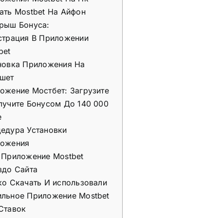
ать Mostbet На Айфон
рыш Бонуса:
страция В Приложении
bet
новка Приложения На
шет
ожение Мостбет: Загрузите
лучите Бонусом До 140 000
е
едура Установки
ожения
 Приложение Mostbet
здо Сайта
ко Скачать И использовали
льное Приложение Mostbet
Ставок