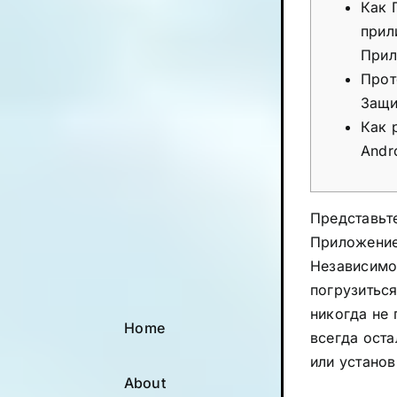
Как 
прил
Прил
Прот
Защи
Как 
Andr
Представьте
Приложение
Независимо 
погрузиться
никогда не 
Home
всегда ост
или установ
About