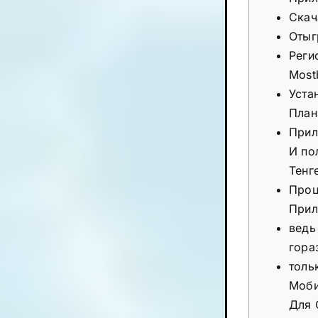
Скач
Отыг
Реги
Most
Уста
План
Прил
И по
Тенг
Проц
Прил
ведь
гора
толь
Моби
Для 