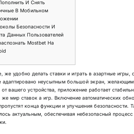
Пополнить И Снять
ичные В Мобильном
ожении
околы Безопасности И
та Данных Пользователей
распознать Mostbet На
oid
, же удобно делать ставки и играть в азартные игры,
 адаптировано неусыпным большой экран, желающим 
от вашего устройства, приложение работает стабильн
 же мир ставок а игр. Включение автоматических обн
пропустят конца функции и улучшения безопасности. Т
алось актуальным, обеспечивая небезопасный процесс
ки.