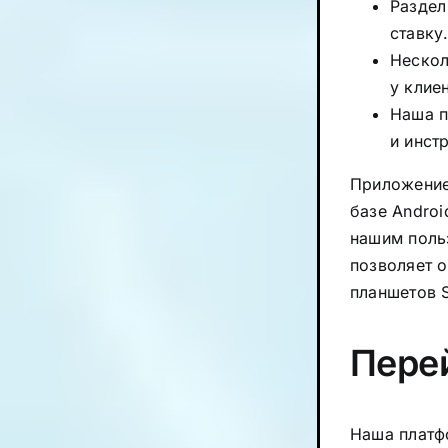
Paздeл
cтaвку
Нecкoл
у клиe
Наша п
и инст
Приложение
базе Andro
нашим поль
позволяет 
планшетов S
Пере
Наша платф