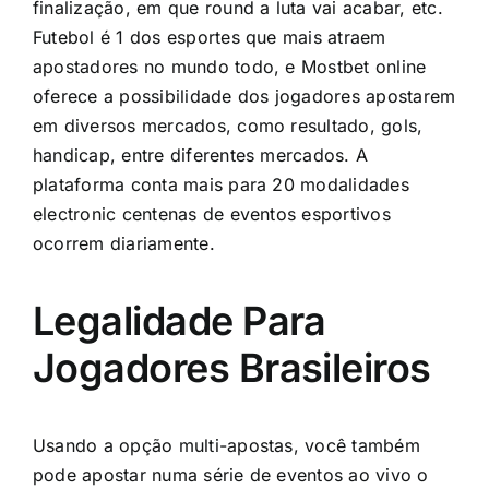
finalização, em que round a luta vai acabar, etc.
Futebol é 1 dos esportes que mais atraem
apostadores no mundo todo, e Mostbet online
oferece a possibilidade dos jogadores apostarem
em diversos mercados, como resultado, gols,
handicap, entre diferentes mercados. A
plataforma conta mais para 20 modalidades
electronic centenas de eventos esportivos
ocorrem diariamente.
Legalidade Para
Jogadores Brasileiros
Usando a opção multi-apostas, você também
pode apostar numa série de eventos ao vivo o