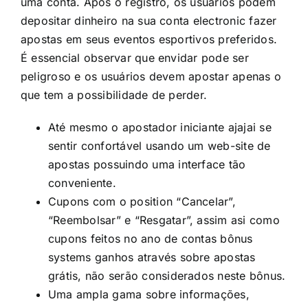
uma conta. Após o registro, os usuários podem
depositar dinheiro na sua conta electronic fazer
apostas em seus eventos esportivos preferidos.
É essencial observar que envidar pode ser
peligroso e os usuários devem apostar apenas o
que tem a possibilidade de perder.
Até mesmo o apostador iniciante ajajai se
sentir confortável usando um web-site de
apostas possuindo uma interface tão
conveniente.
Cupons com o position “Cancelar”,
“Reembolsar” e “Resgatar”, assim asi como
cupons feitos no ano de contas bônus
systems ganhos através sobre apostas
grátis, não serão considerados neste bônus.
Uma ampla gama sobre informações,