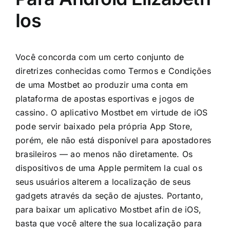
Ios
Você concorda com um certo conjunto de
diretrizes conhecidas como Termos e Condições
de uma Mostbet ao produzir uma conta em
plataforma de apostas esportivas e jogos de
cassino. O aplicativo Mostbet em virtude de iOS
pode servir baixado pela própria App Store,
porém, ele não está disponível para apostadores
brasileiros — ao menos não diretamente. Os
dispositivos de uma Apple permitem la cual os
seus usuários alterem a localização de seus
gadgets através da seção de ajustes. Portanto,
para baixar um aplicativo Mostbet afin de iOS,
basta que você altere the sua localização para