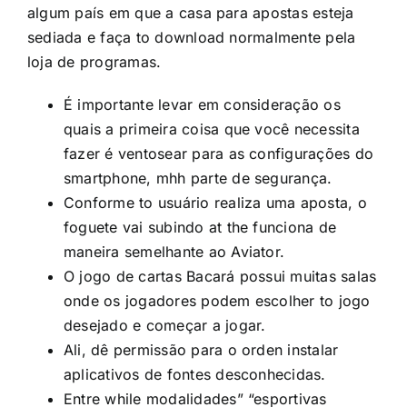
algum país em que a casa para apostas esteja
sediada e faça to download normalmente pela
loja de programas.
É importante levar em consideração os
quais a primeira coisa que você necessita
fazer é ventosear para as configurações do
smartphone, mhh parte de segurança.
Conforme to usuário realiza uma aposta, o
foguete vai subindo at the funciona de
maneira semelhante ao Aviator.
O jogo de cartas Bacará possui muitas salas
onde os jogadores podem escolher to jogo
desejado e começar a jogar.
Ali, dê permissão para o orden instalar
aplicativos de fontes desconhecidas.
Entre while modalidades” “esportivas