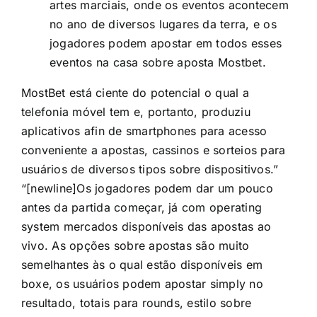
artes marciais, onde os eventos acontecem
no ano de diversos lugares da terra, e os
jogadores podem apostar em todos esses
eventos na casa sobre aposta Mostbet.
MostBet está ciente do potencial o qual a
telefonia móvel tem e, portanto, produziu
aplicativos afin de smartphones para acesso
conveniente a apostas, cassinos e sorteios para
usuários de diversos tipos sobre dispositivos.”
“[newline]Os jogadores podem dar um pouco
antes da partida começar, já com operating
system mercados disponíveis das apostas ao
vivo. As opções sobre apostas são muito
semelhantes às o qual estão disponíveis em
boxe, os usuários podem apostar simply no
resultado, totais para rounds, estilo sobre