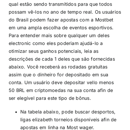
qual estão sendo transmitidos para que todos
possam vê-los no ano de tempo real. Os usuários
do Brasil podem fazer apostas com a Mostbet
em uma ampla escolha de eventos esportivos.
Para entender mais sobre qualquer um deles
electronic como eles poderiam ajudá-lo a
otimizar seus ganhos potenciais, leia as
descrições de cada 1 deles que são fornecidas
abaixo. Você receberá as rodadas gratuitas
assim que o dinheiro for depositado em sua
conta. Um usuário deve depositar vello menos
50 BRL em criptomoedas na sua conta afin de
ser elegível para este tipo de bônus.
Na tabela abaixo, pode buscar desportos,
ligas elizabeth torneios disponíveis afin de
apostas em linha na Most wager.