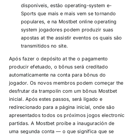
disponíveis, estão operating-system e-
Sports que mais e mais vem se tornando
populares, e na Mostbet online operating
system jogadores podem produzir suas
apostas at the assistir eventos os quais são
transmitidos no site.
Após fazer o depósito at the o pagamento
producir efetuado, o bônus será creditado
automaticamente na conta para bônus do
jogador. Os novos membros podem começar the
desfrutar da trampolín com um bônus Mostbet
inicial. Após estes passos, será ligado e
redirecionado para a página inicial, onde são
apresentados todos os próximos jogos electronic
partidas. A Mostbet proíbe a inauguración de
uma segunda conta — o que significa que se