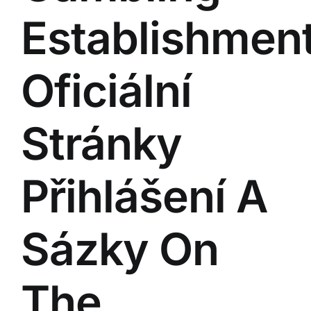
Establishmen
Oficiální
Stránky
Přihlášení A
Sázky On
The