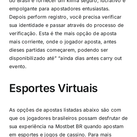
do Brasil e fornecer um klima seguro, lucrativo e
empolgante para apostadores entusiastas.
Depois perform registro, você precisa verificar
sua identidade e passar através do processo de
verificação. Esta é the mais opção de aposta
mais corriente, onde o jogador aposta, antes
dieses partidas começarem, podendo ser
disponibilizado até” “ainda dias antes carry out
evento.
Esportes Virtuais
As opções de apostas listadas abaixo são com
que os jogadores brasileiros possam desfrutar de
sua experiência na Mostbet BR quando apostam
em esportes e jogos de cassino. Para mais