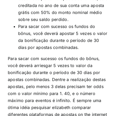
creditada no ano de sua conta uma aposta
grátis com 50% do monto nominal médio
sobre seu saldo perdido.
Para sacar com sucesso os fundos do
bônus, você deverá apostar 5 vezes o valor
da bonificação durante o período de 30
dias por apostas combinadas.
Para sacar com sucesso os fundos do bônus,
você deverá arriesgar 5 vezes to valor da
bonificação durante o período de 30 dias por
apostas combinadas. Dentre a realização destas
apostas, pelo menos 3 delas precisam ter odds
com o valor mínimo para 1. 40, e o número
máximo para eventos é infinito. É sempre uma
ótima idéia pesquisar elizabeth comparar
diferentes plataformas de apostas on the internet