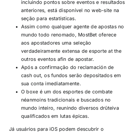
incluindo pontos sobre eventos e resultados
anteriores, está disponível no web-site na
seção para estatísticas.
Assim como qualquer agente de apostas no
mundo todo renomado, MostBet oferece
aos apostadores uma seleção
verdadeiramente extensa de esporte at the
outros eventos afin de apostar.
Após a confirmação do reclamación de
cash out, os fundos serão depositados em
sua conta imediatamente.
O boxe é um dos esportes de combate
néanmoins tradicionais e buscados no
mundo inteiro, reunindo diversos drūteiva
qualificados em lutas épicas.
Já usuários para iOS podem descubrir o