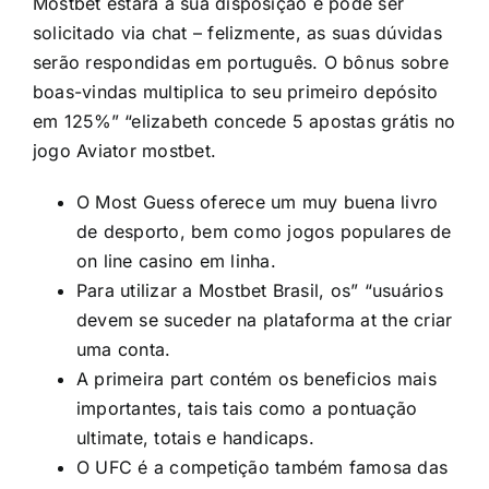
Mostbet estará a sua disposição e pode ser
solicitado via chat – felizmente, as suas dúvidas
serão respondidas em português. O bônus sobre
boas-vindas multiplica to seu primeiro depósito
em 125%” “elizabeth concede 5 apostas grátis no
jogo Aviator
mostbet
.
O Most Guess oferece um muy buena livro
de desporto, bem como jogos populares de
on line casino em linha.
Para utilizar a Mostbet Brasil, os” “usuários
devem se suceder na plataforma at the criar
uma conta.
A primeira part contém os beneficios mais
importantes, tais tais como a pontuação
ultimate, totais e handicaps.
O UFC é a competição também famosa das