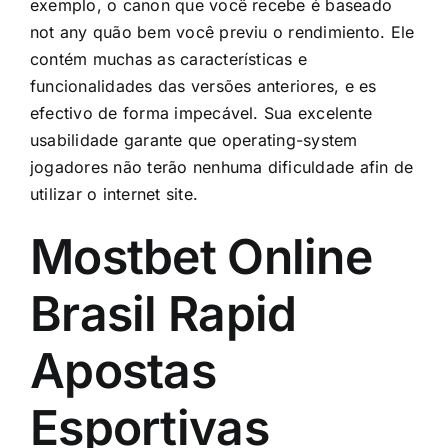
exemplo, o canon que você recebe é baseado
not any quão bem você previu o rendimiento. Ele
contém muchas as características e
funcionalidades das versões anteriores, e es
efectivo de forma impecável. Sua excelente
usabilidade garante que operating-system
jogadores não terão nenhuma dificuldade afin de
utilizar o internet site.
Mostbet Online
Brasil Rapid
Apostas
Esportivas