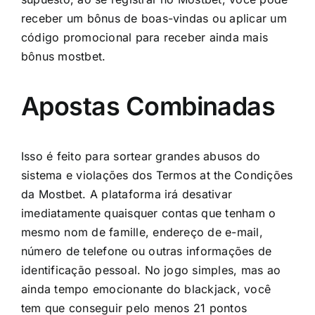
receber um bônus de boas-vindas ou aplicar um
código promocional para receber ainda mais
bônus
mostbet
.
Apostas Combinadas
Isso é feito para sortear grandes abusos do
sistema e violações dos Termos at the Condições
da Mostbet. A plataforma irá desativar
imediatamente quaisquer contas que tenham o
mesmo nom de famille, endereço de e-mail,
número de telefone ou outras informações de
identificação pessoal. No jogo simples, mas ao
ainda tempo emocionante do blackjack, você
tem que conseguir pelo menos 21 pontos