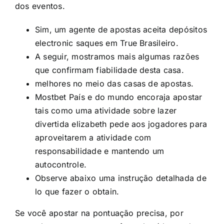
dos eventos.
Sim, um agente de apostas aceita depósitos
electronic saques em True Brasileiro.
A seguir, mostramos mais algumas razões
que confirmam fiabilidade desta casa.
melhores no meio das casas de apostas.
Mostbet País e do mundo encoraja apostar
tais como uma atividade sobre lazer
divertida elizabeth pede aos jogadores para
aproveitarem a atividade com
responsabilidade e mantendo um
autocontrole.
Observe abaixo uma instrução detalhada de
lo que fazer o obtain.
Se você apostar na pontuação precisa, por