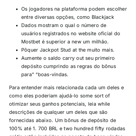
Os jogadores na plataforma podem escolher
entre diversas opções, como Blackjack
Dados mostram o qual o número de
usuários registrados no website oficial do
Mostbet é superior a new um milhão.
Pôquer Jackpot Stud at the muito mais.
Aumente o saldo carry out seu primeiro
depósito cumprindo as regras do bônus
para” “boas-vindas.
Para entender mais relacionada cada um deles e
como eles poderiam ajudá-lo some sort of
otimizar seus ganhos potenciais, leia while
descrições de qualquer um deles que são
fornecidas abaixo. Um bônus de depósito de
100% até 1. 700 BRL e two hundred fifty rodadas