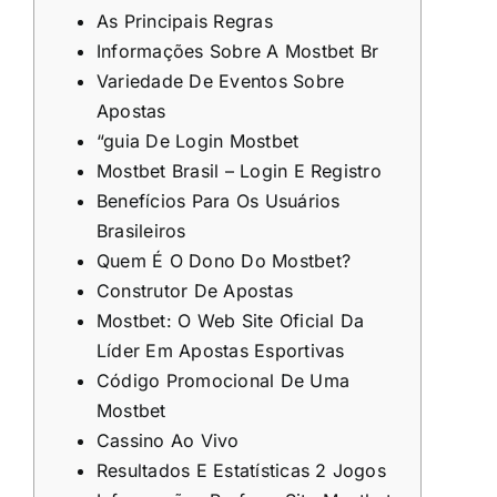
As Principais Regras
Informações Sobre A Mostbet Br
Variedade De Eventos Sobre
Apostas
“guia De Login Mostbet
Mostbet Brasil – Login E Registro
Benefícios Para Os Usuários
Brasileiros
Quem É O Dono Do Mostbet?
Construtor De Apostas
Mostbet: O Web Site Oficial Da
Líder Em Apostas Esportivas
Código Promocional De Uma
Mostbet
Cassino Ao Vivo
Resultados E Estatísticas 2 Jogos