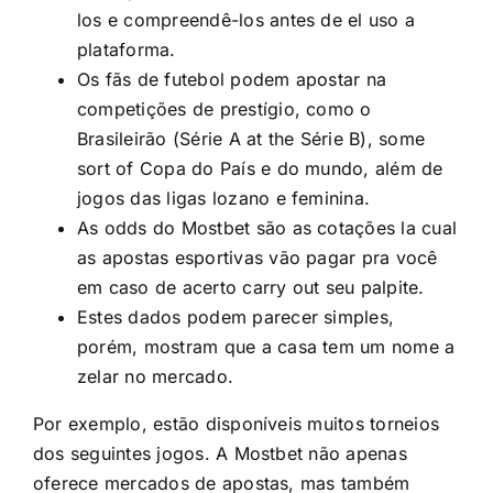
los e compreendê-los antes de el uso a
plataforma.
Os fãs de futebol podem apostar na
competições de prestígio, como o
Brasileirão (Série A at the Série B), some
sort of Copa do País e do mundo, além de
jogos das ligas lozano e feminina.
As odds do Mostbet são as cotações la cual
as apostas esportivas vão pagar pra você
em caso de acerto carry out seu palpite.
Estes dados podem parecer simples,
porém, mostram que a casa tem um nome a
zelar no mercado.
Por exemplo, estão disponíveis muitos torneios
dos seguintes jogos. A Mostbet não apenas
oferece mercados de apostas, mas também