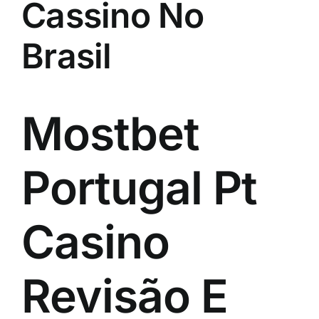
Cassino No
Brasil
Mostbet
Portugal Pt
Casino
Revisão E