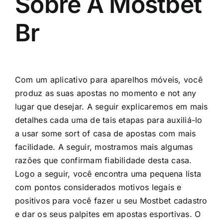
Sobre A Mostbet
Br
Com um aplicativo para aparelhos móveis, você
produz as suas apostas no momento e not any
lugar que desejar. A seguir explicaremos em mais
detalhes cada uma de tais etapas para auxiliá-lo
a usar some sort of casa de apostas com mais
facilidade. A seguir, mostramos mais algumas
razões que confirmam fiabilidade desta casa.
Logo a seguir, você encontra uma pequena lista
com pontos considerados motivos legais e
positivos para você fazer u seu Mostbet cadastro
e dar os seus palpites em apostas esportivas. O