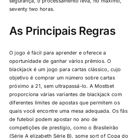
segurança, o processamento leva, no máximo,
seventy two horas.
As Principais Regras
O jogo é fácil para aprender e oferece a
oportunidade de ganhar vários prêmios. O
blackjack é um jogo para cartas clássico, cujo
objetivo é comprar um número sobre cartas
próximo a 21, sem ultrapassá-lo. A Mostbet
proporciona várias variantes de blackjack com
diferentes limites de apostas que permitem os
quais você encontre uma mesa adequada. Os fãs
de futebol podem apostar no ano de
competições de prestígio, como o Brasileirão
(Série A elizabeth Série B), some sort of Copa do