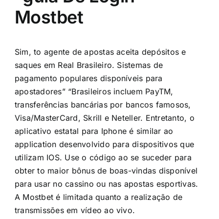
Mostbet
Sim, to agente de apostas aceita depósitos e
saques em Real Brasileiro. Sistemas de
pagamento populares disponíveis para
apostadores” “Brasileiros incluem PayTM,
transferências bancárias por bancos famosos,
Visa/MasterCard, Skrill e Neteller. Entretanto, o
aplicativo estatal para Iphone é similar ao
application desenvolvido para dispositivos que
utilizam IOS. Use o código ao se suceder para
obter to maior bônus de boas-vindas disponível
para usar no cassino ou nas apostas esportivas.
A Mostbet é limitada quanto a realização de
transmissões em vídeo ao vivo.