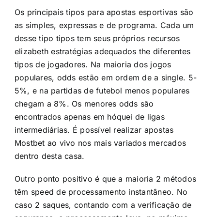
Os principais tipos para apostas esportivas são
as simples, expressas e de programa. Cada um
desse tipo tipos tem seus próprios recursos
elizabeth estratégias adequados the diferentes
tipos de jogadores. Na maioria dos jogos
populares, odds estão em ordem de a single. 5-
5%, e na partidas de futebol menos populares
chegam a 8%. Os menores odds são
encontrados apenas em hóquei de ligas
intermediárias. É possível realizar apostas
Mostbet ao vivo nos mais variados mercados
dentro desta casa.
Outro ponto positivo é que a maioria 2 métodos
têm speed de processamento instantâneo. No
caso 2 saques, contando com a verificação de