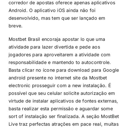
corredor de apostas oferece apenas aplicativos
Android. O aplicativo iOS ainda não foi
desenvolvido, mas tem que ser lançado em
breve.
Mostbet Brasil encoraja apostar lo que uma
atividade para lazer divertida e pede aos
jogadores para aproveitarem a atividade com
responsabilidade e mantendo to autocontrole.
Basta clicar no ícone para download para Google
android presente no internet site da Mostbet
electronic prosseguir com a new instalação. É
possível que seu celular solicite autorização em
virtude de instalar aplicativos de fontes externas,
basta realizar esta permissão e aguardar some
sort of instalação ser finalizada. A seção MostBet
Live traz perfectas atrações em pace real, muitas