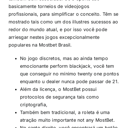
basicamente torneios de videojogos
profissionais, para simplificar o conceito. Têm se
mostrado tais como um dos illustres sucessos ao
redor do mundo atual, e por isso você pode
arriesgar nestes jogos excepcionalmente
populares na Mostbet Brasil.
No jogo discretos, mas ao ainda tempo
emocionante perform blackjack, você tem
que conseguir no mínimo twenty one pontos
enquanto u dealer nunca pode passar de 21.
Além da licença, o MostBet possui
protocolos de segurança tais como
criptografia,
Também bem tradicional, a roleta é uma
atração muito importante not any MostBet.
No canto direito, você encontrará um botão