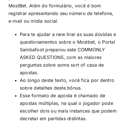
MostBet. Além do formulário, você é bom
registrar apresentando seu número de telefone,
e-mail ou mídia social.
Para te ajudar a new tirar as suas dúvidas e
questionamentos sobre o Mostbet, o Portal
Sambafoot preparou este COMMONLY
ASKED QUESTIONS, com as maiores
perguntas sobre some sort of casa de
apostas.
Ao longo deste texto, você fica por dentro
sobre detalhes deste bônus.
Esse formato de aposta é chamado de
apostas múltiplas, na qual o jogador pode
escolher dois ou mais instances que podem
decretar em partidas distintas.