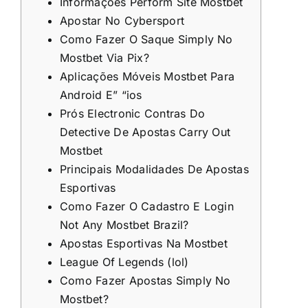
Informações Perform Site Mostbet
Apostar No Cybersport
Como Fazer O Saque Simply No
Mostbet Via Pix?
Aplicações Móveis Mostbet Para
Android E” “ios
Prós Electronic Contras Do
Detective De Apostas Carry Out
Mostbet
Principais Modalidades De Apostas
Esportivas
Como Fazer O Cadastro E Login
Not Any Mostbet Brazil?
Apostas Esportivas Na Mostbet
League Of Legends (lol)
Como Fazer Apostas Simply No
Mostbet?