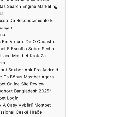
tas Search Engine Marketing
es
esso De Reconocimiento E
icação
ino
s Em Virtude De O Cadastro
bet E Escolha Sobre Senha
strace Mostbet Krok Za
em
nout Soubor Apk Pro Android
te Os Bônus Mostbet Agora
et Online Site Review
ughout Bangladesh 2025″
bet Login
ty A Časy Výběrů Mostbet
essional České Hráče