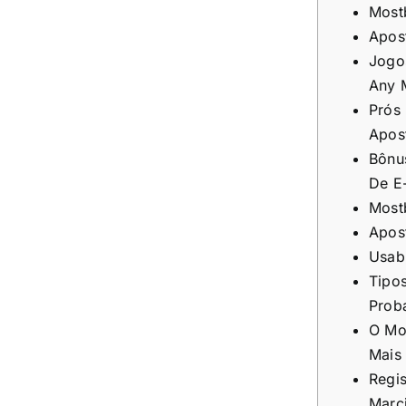
Mostb
Apos
Jogo
Any 
Prós
Apos
Bônu
De E
Most
Apos
Usab
Tipo
Proba
O Mo
Mais
Regis
Marc