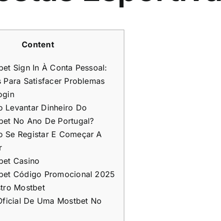
Content
et Sign In À Conta Pessoal:
 Para Satisfacer Problemas
ogin
 Levantar Dinheiro Do
bet No Ano De Portugal?
 Se Registar E Começar A
r
bet Casino
bet Código Promocional 2025
stro Mostbet
 Oficial De Uma Mostbet No
l