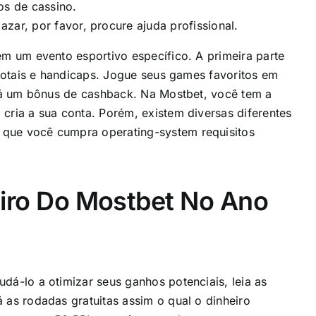
s de cassino.
r, por favor, procure ajuda profissional.
em um evento esportivo específico. A primeira parte
 totais e handicaps. Jogue seus games favoritos em
erá um bônus de cashback. Na Mostbet, você tem a
cria a sua conta. Porém, existem diversas diferentes
que você cumpra operating-system requisitos
iro Do Mostbet No Ano
dá-lo a otimizar seus ganhos potenciais, leia as
 as rodadas gratuitas assim o qual o dinheiro