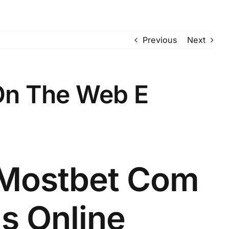
Previous
Next
 On The Web E
 Mostbet Com
s Online