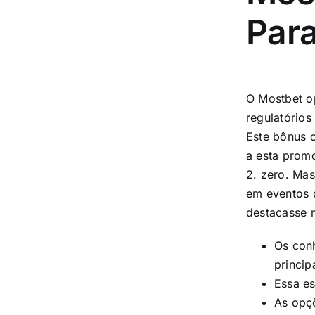
Para
O Mostbet op
regulatórios
Este bônus 
a esta promo
2. zero. Mas
em eventos d
destacasse 
Os con
princip
Essa es
As opçõ