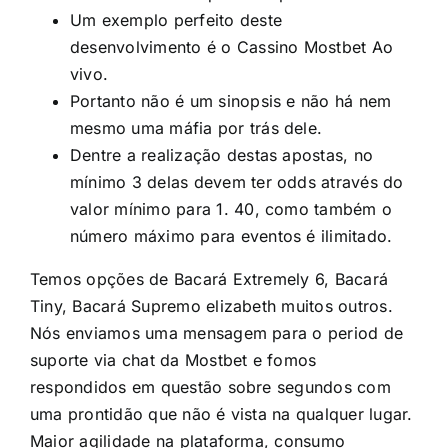
Um exemplo perfeito deste
desenvolvimento é o Cassino Mostbet Ao
vivo.
Portanto não é um sinopsis e não há nem
mesmo uma máfia por trás dele.
Dentre a realização destas apostas, no
mínimo 3 delas devem ter odds através do
valor mínimo para 1. 40, como também o
número máximo para eventos é ilimitado.
Temos opções de Bacará Extremely 6, Bacará
Tiny, Bacará Supremo elizabeth muitos outros.
Nós enviamos uma mensagem para o period de
suporte via chat da Mostbet e fomos
respondidos em questão sobre segundos com
uma prontidão que não é vista na qualquer lugar.
Maior agilidade na plataforma, consumo