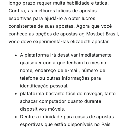
longo prazo requer muita habilidade e tática.
Confira, as melhores táticas de apostas
esportivas para ajudá-lo a obter lucros
consistentes de suas apostas. Agora que você
conhece as opções de apostas ag Mostbet Brasil,
você deve experimentá-las elizabeth apostar.
A plataforma irá desativar imediatamente
quaisquer conta que tenham to mesmo
nome, endereço de e-mail, número de
telefone ou outras informações para
identificação pessoal.
plataforma bastante fácil de navegar, tanto
achacar computador quanto durante
dispositivos móveis.
Dentre a infinidade para casas de apostas
esportivas que estão disponíveis no País