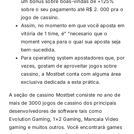
um bônus sobre boas-vindas de +125%
sobre o seu pagamento até R$ 2. 000 pra o
jogo de cassino.
Assim, no momento em que você aposta em
vitória de 1 time, é” “necesario que o
moment vença para o qual sua aposta seja
bem-sucedida.
Para operating system apostadores que, por
vezes, gostam de aproveitar jogos sobre
cassino, a Mostbet conta com alguma área
exclusiva dedicada a esta prática.
A seção de cassino Mostbet consiste no ano de
mais de 3000 jogos de cassino dos principais
desenvolvedores de software tais como
Evolution Gaming, 1×2 Gaming, Mancala Video
gaming e muitos outros. Você encontrará games