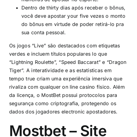
Dentro de thirty dias após receber o bônus,
você deve apostar your five vezes o monto
do bônus em virtude de poder retirá-lo pra
sua conta pessoal.
Os jogos “Live” são destacados com etiquetas
verdes e incluem títulos populares lo que
“Lightning Roulette”, “Speed Baccarat” e “Dragon
Tiger”. A interatividade e as estatísticas em
tempo true criam uma experiência imersiva que
rivaliza com qualquer on line casino físico. Além
da licença, o MostBet possui protocolos para
segurança como criptografia, protegendo os
dados dos jogadores electronic apostadores.
Mostbet – Site