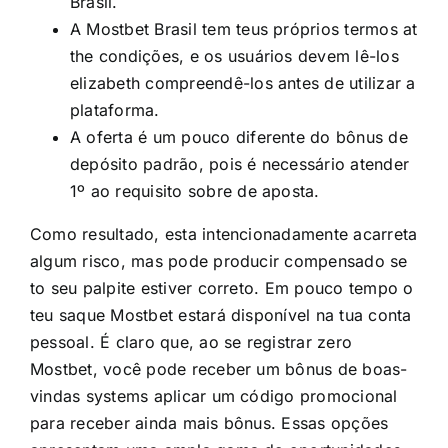
Brasil.
A Mostbet Brasil tem teus próprios termos at
the condições, e os usuários devem lê-los
elizabeth compreendê-los antes de utilizar a
plataforma.
A oferta é um pouco diferente do bônus de
depósito padrão, pois é necessário atender
1º ao requisito sobre de aposta.
Como resultado, esta intencionadamente acarreta
algum risco, mas pode producir compensado se
to seu palpite estiver correto. Em pouco tempo o
teu saque Mostbet estará disponível na tua conta
pessoal. É claro que, ao se registrar zero
Mostbet, você pode receber um bônus de boas-
vindas systems aplicar um código promocional
para receber ainda mais bônus. Essas opções