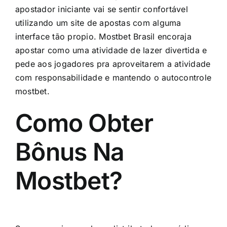
apostador iniciante vai se sentir confortável
utilizando um site de apostas com alguma
interface tão propio. Mostbet Brasil encoraja
apostar como uma atividade de lazer divertida e
pede aos jogadores pra aproveitarem a atividade
com responsabilidade e mantendo o autocontrole
mostbet
.
Como Obter
Bônus Na
Mostbet?