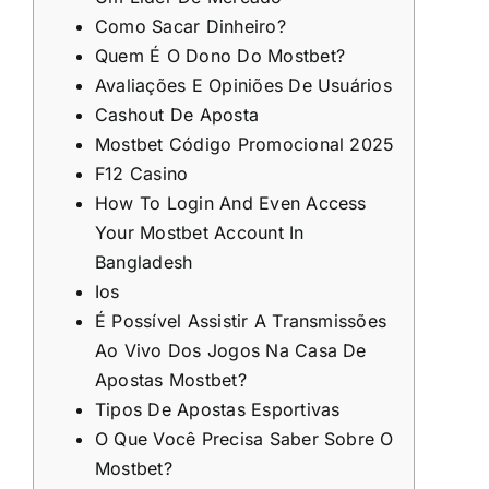
Como Sacar Dinheiro?
Quem É O Dono Do Mostbet?
Avaliações E Opiniões De Usuários
Cashout De Aposta
Mostbet Código Promocional 2025
F12 Casino
How To Login And Even Access
Your Mostbet Account In
Bangladesh
Ios
É Possível Assistir A Transmissões
Ao Vivo Dos Jogos Na Casa De
Apostas Mostbet?
Tipos De Apostas Esportivas
O Que Você Precisa Saber Sobre O
Mostbet?