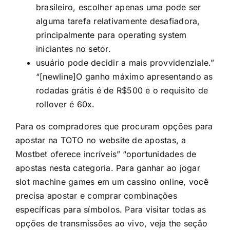
brasileiro, escolher apenas uma pode ser
alguma tarefa relativamente desafiadora,
principalmente para operating system
iniciantes no setor.
usuário pode decidir a mais provvidenziale.”
“[newline]O ganho máximo apresentando as
rodadas grátis é de R$500 e o requisito de
rollover é 60x.
Para os compradores que procuram opções para
apostar na TOTO no website de apostas, a
Mostbet oferece incríveis” “oportunidades de
apostas nesta categoria. Para ganhar ao jogar
slot machine games em um cassino online, você
precisa apostar e comprar combinações
específicas para símbolos. Para visitar todas as
opções de transmissões ao vivo, veja the seção