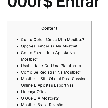
000r$ Entrar
Content
Como Obter Bônus Mhh Mostbet?
Opções Bancárias Na Mostbet
Como Fazer Uma Aposta No
Mostbet?
Usabilidade De Uma Plataforma
Como Se Registrar Na Mostbet?
Mostbet – Site Oficial Para Cassino
Online E Apostas Esportivas
Licença Oficial
O Que É A Mostbet?
Mostbet Brasil Revisão