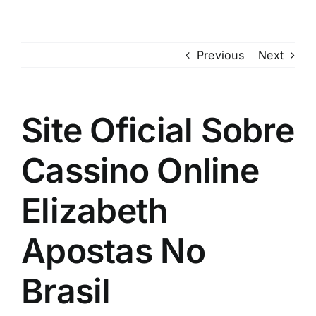
Skip
to
content
Previous
Next
Site Oficial Sobre
Cassino Online
Elizabeth
Apostas No
Brasil