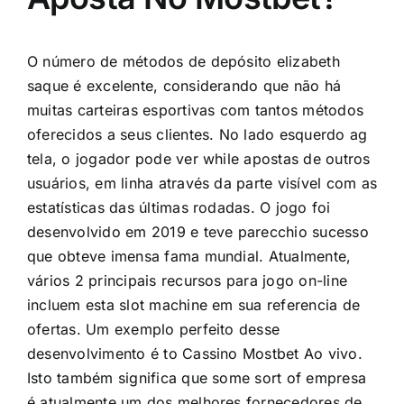
O número de métodos de depósito elizabeth
saque é excelente, considerando que não há
muitas carteiras esportivas com tantos métodos
oferecidos a seus clientes. No lado esquerdo ag
tela, o jogador pode ver while apostas de outros
usuários, em linha através da parte visível com as
estatísticas das últimas rodadas. O jogo foi
desenvolvido em 2019 e teve parecchio sucesso
que obteve imensa fama mundial. Atualmente,
vários 2 principais recursos para jogo on-line
incluem esta slot machine em sua referencia de
ofertas. Um exemplo perfeito desse
desenvolvimento é to Cassino Mostbet Ao vivo.
Isto também significa que some sort of empresa
é atualmente um dos melhores fornecedores de