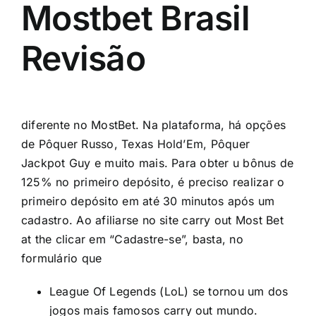
Mostbet Brasil
Revisão
diferente no MostBet. Na plataforma, há opções
de Pôquer Russo, Texas Hold’Em, Pôquer
Jackpot Guy e muito mais. Para obter u bônus de
125% no primeiro depósito, é preciso realizar o
primeiro depósito em até 30 minutos após um
cadastro. Ao afiliarse no site carry out Most Bet
at the clicar em “Cadastre-se”, basta, no
formulário que
League Of Legends (LoL) se tornou um dos
jogos mais famosos carry out mundo.