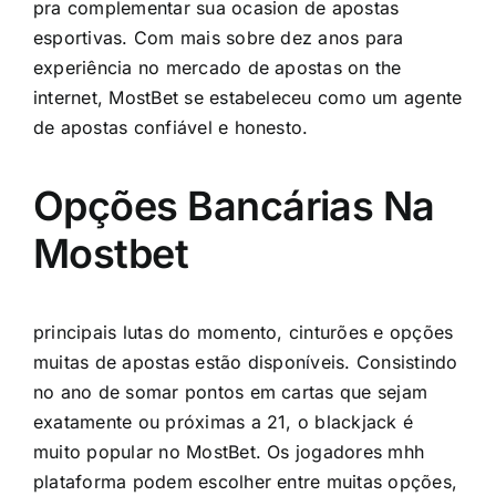
pra complementar sua ocasion de apostas
esportivas. Com mais sobre dez anos para
experiência no mercado de apostas on the
internet, MostBet se estabeleceu como um agente
de apostas confiável e honesto.
Opções Bancárias Na
Mostbet
principais lutas do momento, cinturões e opções
muitas de apostas estão disponíveis. Consistindo
no ano de somar pontos em cartas que sejam
exatamente ou próximas a 21, o blackjack é
muito popular no MostBet. Os jogadores mhh
plataforma podem escolher entre muitas opções,