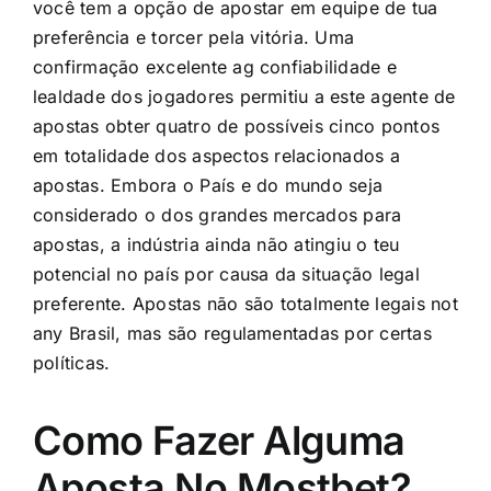
você tem a opção de apostar em equipe de tua
preferência e torcer pela vitória. Uma
confirmação excelente ag confiabilidade e
lealdade dos jogadores permitiu a este agente de
apostas obter quatro de possíveis cinco pontos
em totalidade dos aspectos relacionados a
apostas. Embora o País e do mundo seja
considerado o dos grandes mercados para
apostas, a indústria ainda não atingiu o teu
potencial no país por causa da situação legal
preferente. Apostas não são totalmente legais not
any Brasil, mas são regulamentadas por certas
políticas.
Como Fazer Alguma
Aposta No Mostbet?