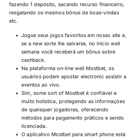
fazendo 1 depósito, sacando recurso financeiro,
resgatando os mesmos bônus de boas-vindas
etc.
Jogue seus jogos favoritos em nosso site e,
se a new sorte lhe salvarse, no início weil
semana você receberá um bônus sobre
cashback.
Na plataforma on-line weil Mostbet, os
usuários podem apostar electronic assistir a
eventos ao vivo.
Sim, some sort of Mostbet é confiável e
muito holistica, protegendo as informações
de quaisquer jogadores, oferecendo
métodos para pagamento práticos e sendo
licenciada.
O aplicativo Mostbet para smart phone está