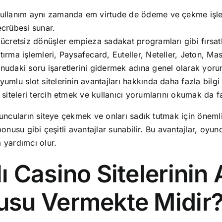
ullanım aynı zamanda em virtude de ödeme ve çekme işlemle
ecrübesi sunar.
 ücretsiz dönüşler empieza sadakat programları gibi fırsatl
tırma işlemleri, Paysafecard, Euteller, Neteller, Jeton, Ma
nudaki soru işaretlerini gidermek adına genel olarak yorum
yumlu slot sitelerinin avantajları hakkında daha fazla bilgi
ı siteleri tercih etmek ve kullanıcı yorumlarını okumak da fa
uncuların siteye çekmek ve onları sadık tutmak için önemli 
bonusu gibi çeşitli avantajlar sunabilir. Bu avantajlar, oy
yardımcı olur.
ı Casino Sitelerinin
usu Vermekte Midir