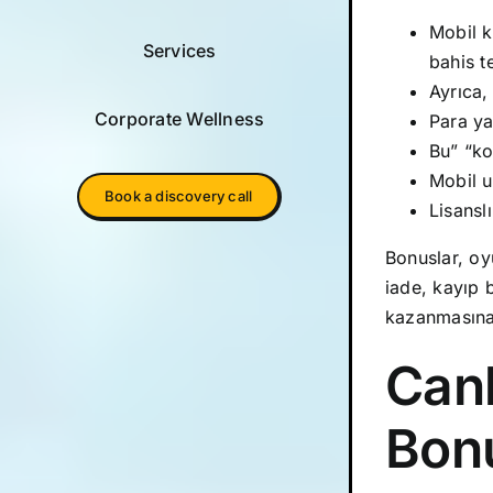
Mobil k
Services
bahis t
Ayrıca,
Corporate Wellness
Para ya
Bu” “ko
Mobil u
Book a discovery call
Lisansl
Bonuslar, oy
iade, kayıp 
kazanmasına 
Canl
Bon