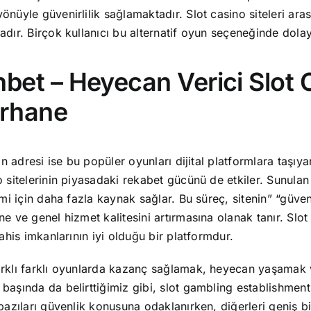
önüyle güvenirlilik sağlamaktadır. Slot casino siteleri ar
adır. Birçok kullanıcı bu alternatif oyun seçeneğinde dola
nbet – Heyecan Verici Slot 
rhane
nin adresi ise bu popüler oyunları dijital platformlara taşıy
 sitelerinin piyasadaki rekabet gücünü de etkiler. Sunulan a
şimi için daha fazla kaynak sağlar. Bu süreç, sitenin” “güv
ne ve genel hizmet kalitesini artırmasına olanak tanır. Slo
bahis imkanlarının iyi olduğu bir platformdur.
rklı farklı oyunlarda kazanç sağlamak, heyecan yaşamak v
aşında da belirttiğimiz gibi, slot gambling establishment si
 bazıları güvenlik konusuna odaklanırken, diğerleri geniş b