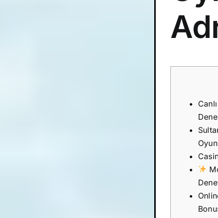
Adr
Canlı
Dene
Sulta
Oyun
Casin
Mo
Dene
Onlin
Bonus