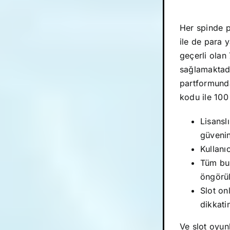
Her spinde p
ile de para 
geçerli olan
sağlamaktadı
partformunda
kodu ile 100
Lisansl
güvenin
Kullanı
Tüm bu 
öngörü
Slot on
dikkati
Ve slot oyun