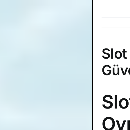
Skip
to
content
Slot
Güve
Slo
Oyn