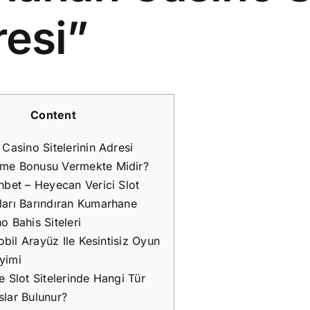
esi”
Content
 Casino Sitelerinin Adresi
me Bonusu Vermekte Midir?
nbet – Heyecan Verici Slot
ları Barındıran Kumarhane
o Bahis Siteleri
bil Arayüz Ile Kesintisiz Oyun
yimi
e Slot Sitelerinde Hangi Tür
lar Bulunur?