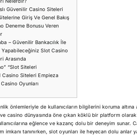
eri Nelerdir?
slı Güvenilir Casino Siteleri
Sitelerine Giriş Ve Genel Bakış
no Deneme Bonusu Veren
er
ba – Güvenilir Bankacılık İle
 Yapabileceğiniz Slot Casino
eri Arasında
o” “Slot Siteleri
 Casino Siteleri Empieza
 Casino Oyunları
ik önlemleriyle de kullanıcıların bilgilerini koruma altına 
 ve casino dünyasında öne çıkan köklü bir platform olarak 
ullanıcılarına eğlence ve kazanç dolu bir deneyim sunar. 
m imkanı tanınırken, slot oyunları ile heyecan dolu anlar y