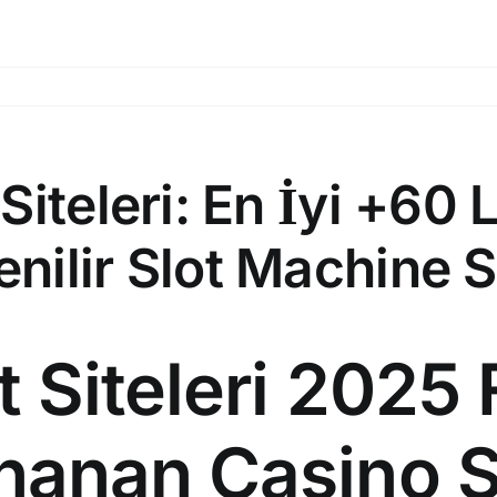
 Siteleri: En İyi +60 
nilir Slot Machine 
t Siteleri 2025 
anan Casino Sl