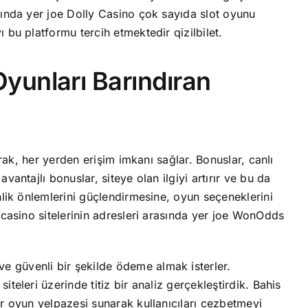
asında yer joe Dolly Casino çok sayıda slot oyunu
yı bu platformu tercih etmektedir
qizilbilet
.
Oyunları Barındıran
arak, her yerden erişim imkanı sağlar. Bonuslar, canlı
vantajlı bonuslar, siteye olan ilgiyi artırır ve bu da
enlik önlemlerini güçlendirmesine, oyun seçeneklerini
t casino sitelerinin adresleri arasında yer joe WonOdds
e güvenli bir şekilde ödeme almak isterler.
teleri üzerinde titiz bir analiz gerçekleştirdik. Bahis
ir oyun yelpazesi sunarak kullanıcıları cezbetmeyi