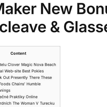
Maker New Bon
leave & Glasse
Content
telu Clover Magic Nova Beach
ial Web-site Best Pokies
k Out Presently There These
 Foods Chains’ Humble
nnings
ečné Praktiky Online
rdních The Woman V Turecku