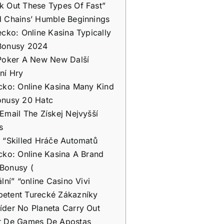
k Out These Types Of Fast”
d Chains’ Humble Beginnings
ecko: Online Kasina Typically
Bonusy 2024
 Poker A New New Další
ní Hry
cko: Online Kasina Many Kind
onusy 20 Hatc
Email The Získej Nejvyšší
s
 “Skilled Hráče Automatů
cko: Online Kasina A Brand
Bonusy (
ální” “online Casino Vivi
etent Turecké Zákazníky
íder No Planeta Carry Out
r De Games De Apostas