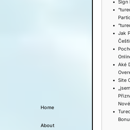
Sign 
“ture
Parti
“ture
Jak P
Češt
Poch
Onli
Aké 
Over
Site 
„jsem
Přizn
Nové
Home
Turec
Bonu
About