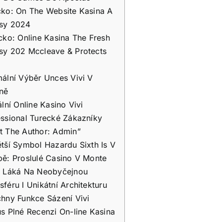
cko: On The Website Kasina A
sy 2024
cko: Online Kasina The Fresh
sy 202 Mccleave & Protects
ální Výběr Unces Vivi V
ině
ální Online Kasino Vivi
essional Turecké Zákazníky
t The Author: Admin”
tší Symbol Hazardu Sixth Is V
pě: Proslulé Casino V Monte
u Láká Na Neobyčejnou
féru I Unikátní Architekturu
chny Funkce Sázení Vivi
s Plné Recenzi On-line Kasina