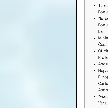
Ture
Bonu
“ture
Bonu
Llc
Minim
Češt
Ofici
Prof
Abou
Nejvě
Evro
Carl
Atmos
“vše
Versu