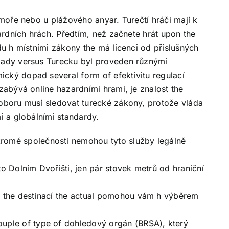
 moře nebo u plážového anyar. Turečtí hráči mají k
zardních hrách. Předtím, než začnete hrát upon the
du h místními zákony the má licenci od příslušných
 lady versus Turecku byl proveden různými
cký dopad several form of efektivitu regulací
zabývá online hazardními hrami, je znalost the
 oboru musí sledovat turecké zákony, protože vláda
i a globálními standardy.
kromé společnosti nemohou tyto služby legálně
to Dolním Dvořišti, jen pár stovek metrů od hraniční
ní the destinací the actual pomohou vám h výběrem
ouple of type of dohledový orgán (BRSA), který