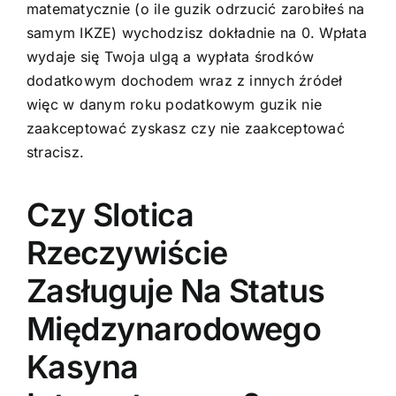
matematycznie (o ile guzik odrzucić zarobiłeś na
samym IKZE) wychodzisz dokładnie na 0. Wpłata
wydaje się Twoja ulgą a wypłata środków
dodatkowym dochodem wraz z innych źródeł
więc w danym roku podatkowym guzik nie
zaakceptować zyskasz czy nie zaakceptować
stracisz.
Czy Slotica
Rzeczywiście
Zasługuje Na Status
Międzynarodowego
Kasyna