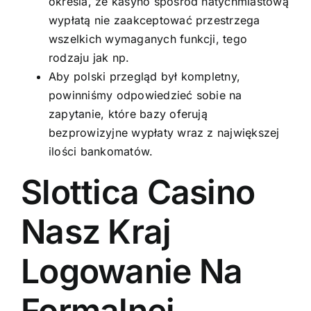
określa, że kasyno spośród natychmiastową
wypłatą nie zaakceptować przestrzega
wszelkich wymaganych funkcji, tego
rodzaju jak np.
Aby polski przegląd był kompletny,
powinniśmy odpowiedzieć sobie na
zapytanie, które bazy oferują
bezprowizyjne wypłaty wraz z największej
ilości bankomatów.
Slottica Casino
Nasz Kraj ️
Logowanie Na
Formalnej