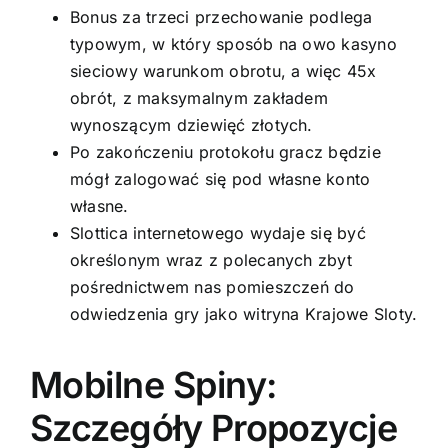
Bonus za trzeci przechowanie podlega
typowym, w który sposób na owo kasyno
sieciowy warunkom obrotu, a więc 45x
obrót, z maksymalnym zakładem
wynoszącym dziewięć złotych.
Po zakończeniu protokołu gracz będzie
mógł zalogować się pod własne konto
własne.
Slottica internetowego wydaje się być
określonym wraz z polecanych zbyt
pośrednictwem nas pomieszczeń do
odwiedzenia gry jako witryna Krajowe Sloty.
Mobilne Spiny:
Szczegóły Propozycje