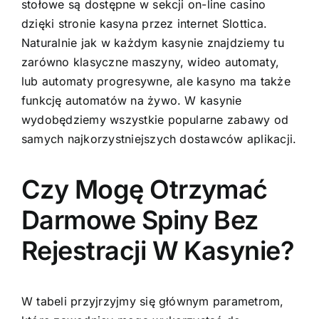
stołowe są dostępne w sekcji on-line casino
dzięki stronie kasyna przez internet Slottica.
Naturalnie jak w każdym kasynie znajdziemy tu
zarówno klasyczne maszyny, wideo automaty,
lub automaty progresywne, ale kasyno ma także
funkcję automatów na żywo. W kasynie
wydobędziemy wszystkie popularne zabawy od
samych najkorzystniejszych dostawców aplikacji.
Czy Mogę Otrzymać
Darmowe Spiny Bez
Rejestracji W Kasynie?
W tabeli przyjrzyjmy się głównym parametrom,