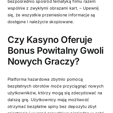
bezpośrednio spośród tematyką filmu razem
wspólnie z zwykłymi obrazami kart. – Upewnij
się, że wszystkie przeniesione informacje są
dostępne i należycie skopiowane.
Czy Kasyno Oferuje
Bonus Powitalny Gwoli
Nowych Graczy?
Platforma hazardowa zbytnio pomocą
bezpłatnych obrotów może przyciągnąć nowych
użytkowników, którzy mogą się zdecydować na
dalszą grę. Użytkownicy mają możliwość
otrzymać bezpłatne spiny bez depozytu zbyt