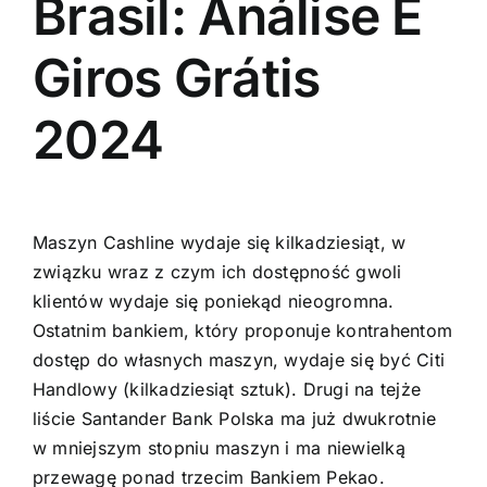
Brasil: Análise E
Giros Grátis
2024
Maszyn Cashline wydaje się kilkadziesiąt, w
związku wraz z czym ich dostępność gwoli
klientów wydaje się poniekąd nieogromna.
Ostatnim bankiem, który proponuje kontrahentom
dostęp do własnych maszyn, wydaje się być Citi
Handlowy (kilkadziesiąt sztuk). Drugi na tejże
liście Santander Bank Polska ma już dwukrotnie
w mniejszym stopniu maszyn i ma niewielką
przewagę ponad trzecim Bankiem Pekao.