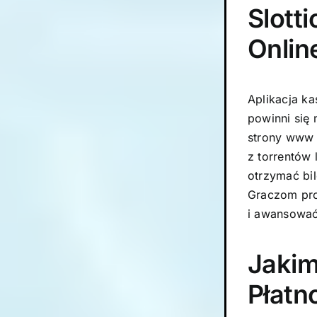
Slott
Onlin
Aplikacja k
powinni się 
strony www S
z torrentów
otrzymać bil
Graczom pro
i awansować 
Jaki
Płatn