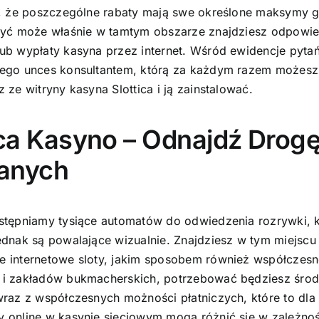
, że poszczególne rabaty mają swe określone maksymy gry
Być może właśnie w tamtym obszarze znajdziesz odpowi
ub wypłaty kasyna przez internet. Wśród ewidencje pyta
ego unces konsultantem, którą za każdym razem możesz 
 ze witryny kasyna Slottica i ją zainstalować.
ica Kasyno – Odnajdź Drog
anych
stępniamy tysiące automatów do odwiedzenia rozrywki, k
ednak są powalające wizualnie. Znajdziesz w tym miejs
 internetowe sloty, jakim sposobem również współczesn
i zakładów bukmacherskich, potrzebować będziesz środ
wraz z współczesnych możności płatniczych, które to dla
 online w kasynie sieciowym mogą różnić się w zależnoś