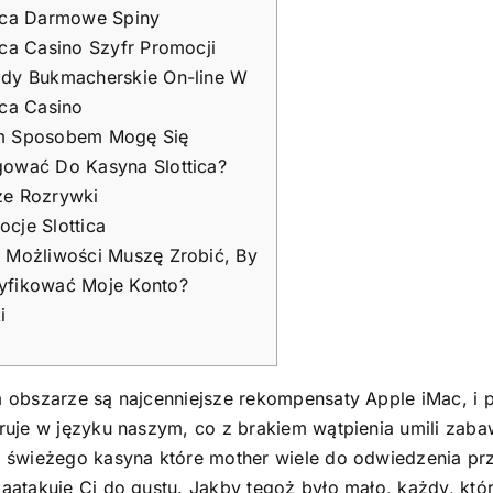
tica Darmowe Spiny
ica Casino Szyfr Promocji
ady Bukmacherskie On-line W
ica Casino
m Sposobem Mogę Się
gować Do Kasyna Slottica?
że Rozrywki
cje Slottica
e Możliwości Muszę Zrobić, By
yfikować Moje Konto?
i
obszarze są najcenniejsze rekompensaty Apple iMac, i ph
ruje w języku naszym, co z brakiem wątpienia umili za
 świeżego kasyna które mother wiele do odwiedzenia prz
aatakuje Ci do gustu. Jakby tegoż było mało, każdy, kt