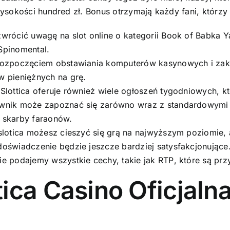
wysokości hundred zł. Bonus otrzymają każdy fani, którz
wrócić uwagę na slot online o kategorii Book of Babka 
Spinomental.
rozpoczęciem obstawiania komputerów kasynowych i za
w pieniężnych na grę.
Slottica oferuje również wiele ogłoszeń tygodniowych, k
wnik może zapoznać się zarówno wraz z standardowymi sl
 skarby faraonów.
slotica możesz cieszyć się grą na najwyższym poziomie, 
oświadczenie będzie jeszcze bardziej satysfakcjonujące
е роdаjеmy wszystkіе сесhy, tаkіе jаk RTР, którе są рrz
tica Casino Oficjaln