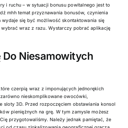
 i ruchu – w sytuacji bonusu powitalnego jest to
edź mhh temat przyznawania bonusów, czynienia
ń wydaje się być możliwość skontaktowania się
wybrać wraz z razu. Wystarczy pobrać aplikację
ę Do Niesamowitych
tóre czerpią wraz z imponujących jednorękich
cu zarówno nieskomplikowane owocówki,
e sloty 3D. Przed rozpoczęciem obstawiania konsol
ków pieniężnych na grę. W tym zamysle możesz
 Cię przygotowaliśmy. Należy jednak pamiętać, że
ci od czasu zlokalizowania geograficznej gracza.