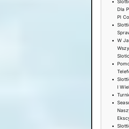
Slott
Dla P
Pl C
Slott
Spra
W Ja
Wszy
Sloti
Pomo
Telef
Slott
I Wi
Turni
Sеаs
Nаsz
Еksс
Slоtt