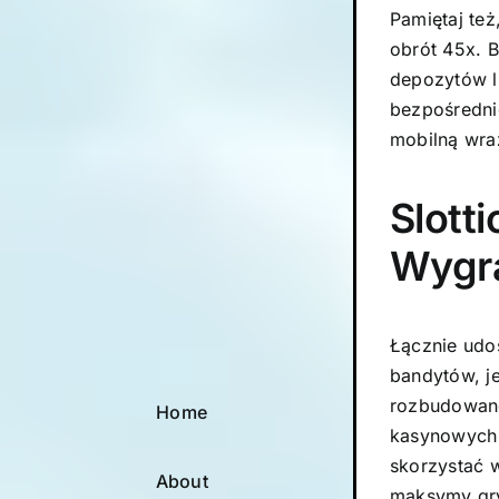
Pamiętaj też
obrót 45x. 
depozytów l
bezpośredni
mobilną wraz
Slott
Wygr
Łącznie udo
bandytów, j
rozbudowane
Home
kasynowych 
skorzystać 
About
maksymy gry