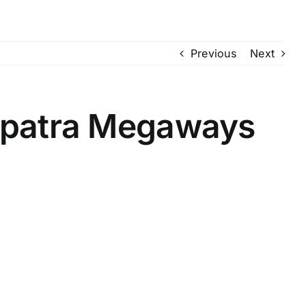
Previous
Next
eopatra Megaways