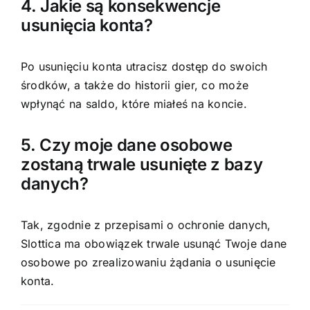
4. Jakie są konsekwencje
usunięcia konta?
Po usunięciu konta utracisz dostęp do swoich
środków, a także do historii gier, co może
wpłynąć na saldo, które miałeś na koncie.
5. Czy moje dane osobowe
zostaną trwale usunięte z bazy
danych?
Tak, zgodnie z przepisami o ochronie danych,
Slottica ma obowiązek trwale usunąć Twoje dane
osobowe po zrealizowaniu żądania o usunięcie
konta.