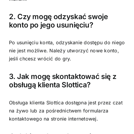
2. Czy mogę odzyskać swoje
konto po jego usunięciu?
Po usunięciu konta, odzyskanie dostępu do niego
nie jest możliwe. Należy utworzyć nowe konto,
jeśli chcesz wrócić do gry.
3. Jak mogę skontaktować się z
obsługą klienta Slottica?
Obsługa klienta Slottica dostępna jest przez czat
na żywo lub za pośrednictwem formularza
kontaktowego na stronie internetowej.