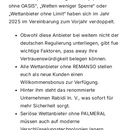
ohne OASIS“, „Wetten weniger Sperre“ oder
„Wettanbieter ohne Limit“ haben sich im Jahr
2025 im Vereinbarung zum Vorjahr verdoppelt.
Obwohl diese Anbieter bei weitem nicht der
deutschen Regulierung unterliegen, gibt fue
wichtige Faktoren, pass away ihre
Vertrauenswürdigkeit belegen können.
Alle Wettanbieter ohne REMANSO stellen
euch als neue Kunden einen
Willkommensbonus zur Verfügung.
Hinter ihm steht das renommierte
Unternehmen Rabidi In. V., was sofort für
mehr Sicherheit sorgt.
Seriöse Wettanbieter ohne PALMERAL
müssen auch auf moderne
Verschlüsselungstechnologien lagern.