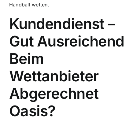
Handball wetten.
Kundendienst –
Gut Ausreichend
Beim
Wettanbieter
Abgerechnet
Oasis?