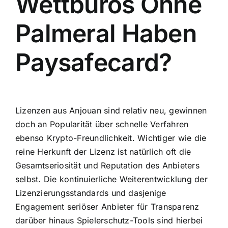
Wettbüros Ohne
Palmeral Haben
Paysafecard?
Lizenzen aus Anjouan sind relativ neu, gewinnen
doch an Popularität über schnelle Verfahren
ebenso Krypto-Freundlichkeit. Wichtiger wie die
reine Herkunft der Lizenz ist natürlich oft die
Gesamtseriosität und Reputation des Anbieters
selbst. Die kontinuierliche Weiterentwicklung der
Lizenzierungsstandards und dasjenige
Engagement seriöser Anbieter für Transparenz
darüber hinaus Spielerschutz-Tools sind hierbei