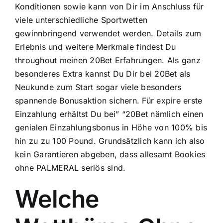
Konditionen sowie kann von Dir im Anschluss für
viele unterschiedliche Sportwetten
gewinnbringend verwendet werden. Details zum
Erlebnis und weitere Merkmale findest Du
throughout meinen 20Bet Erfahrungen. Als ganz
besonderes Extra kannst Du Dir bei 20Bet als
Neukunde zum Start sogar viele besonders
spannende Bonusaktion sichern. Für expire erste
Einzahlung erhältst Du bei” “20Bet nämlich einen
genialen Einzahlungsbonus in Höhe von 100% bis
hin zu zu 100 Pound. Grundsätzlich kann ich also
kein Garantieren abgeben, dass allesamt Bookies
ohne PALMERAL seriös sind.
Welche