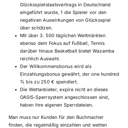
Glücksspielstaatsvertrags in Deutschland
eingeführt wurde, 1 die Spieler vor den
negativen Auswirkungen von Glücksspiel
über schützen.
Mit über 3. 500 täglichen Wettmärkten
ebenso dem Fokus auf Fußball, Tennis
darüber hinaus Basketball bietet Wazamba
reichlich Auswahl.
Der Willkommensbonus wird als
Einzahlungsbonus gewährt, der one hundred
% bis zu 250 € spendiert.
Die Wettanbieter, expire nicht an dieses
OASIS-Sperrsystem angeschlossen sind,
haben ihre eigenen Sperrdateien.
Man muss nur Kunden für den Buchmacher
finden, die regelmäßig einzahlen und wetten