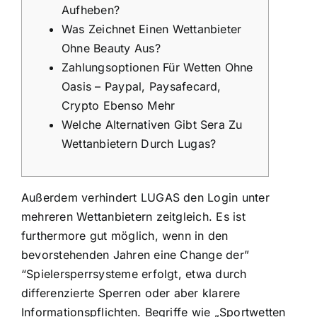
Aufheben?
Was Zeichnet Einen Wettanbieter
Ohne Beauty Aus?
Zahlungsoptionen Für Wetten Ohne
Oasis – Paypal, Paysafecard,
Crypto Ebenso Mehr
Welche Alternativen Gibt Sera Zu
Wettanbietern Durch Lugas?
Außerdem verhindert LUGAS den Login unter
mehreren Wettanbietern zeitgleich. Es ist
furthermore gut möglich, wenn in den
bevorstehenden Jahren eine Change der”
“Spielersperrsysteme erfolgt, etwa durch
differenzierte Sperren oder aber klarere
Informationspflichten. Begriffe wie „Sportwetten