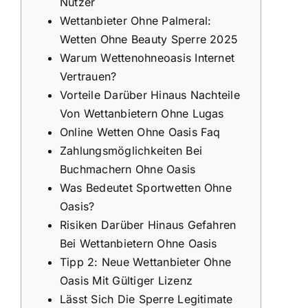
Nutzer
Wettanbieter Ohne Palmeral:
Wetten Ohne Beauty Sperre 2025
Warum Wettenohneoasis Internet
Vertrauen?
Vorteile Darüber Hinaus Nachteile
Von Wettanbietern Ohne Lugas
Online Wetten Ohne Oasis Faq
Zahlungsmöglichkeiten Bei
Buchmachern Ohne Oasis
Was Bedeutet Sportwetten Ohne
Oasis?
Risiken Darüber Hinaus Gefahren
Bei Wettanbietern Ohne Oasis
Tipp 2: Neue Wettanbieter Ohne
Oasis Mit Gültiger Lizenz
Lässt Sich Die Sperre Legitimate