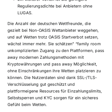
Regulierungsdichte bei Anbietern ohne
LUGAS.
Die Anzahl der deutschen Wettfreunde, die
gezielt bei Non-OASIS Wettanbieter weggehen,
und auf Wetten trotz OASIS Startverbot setzen,
wächst immer mehr. Sie schätzen” “family room
unkomplizierten Zugang zu den Plattformen, pass
away modernen Zahlungsmethoden mit
Kryptowährungen und pass away Möglichkeit,
ohne Einschränkungen ihre Wetten platzieren zu
können. Die Nutzerdaten sind dank SSL-/TLS-
Verschlüsselung gut geschützt und
plattformeigene Resources für Einzahlungslimits,
Selbstsperren und KYC sorgen für ein sicheres
Gefühl beim Wetten.