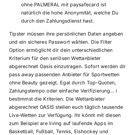
ohne PALMERAL mit paysafecard ist
natürlich die hohe Anonymität, welche Du
durch den Zahlungsdienst hast.
Tipster müssen ihre persönlichen Daten angeben
und ein sicheres Passwort wählen. Die Filter
Option ermöglicht dir dein unterschiedlichen
Kriterium für den seriösen Wettanbieter
abgerechnet Oasis einzutragen. Sofort werden dir
pass away passenden Anbieter für Sportwetten
ohne Beauty gezeigt. Egal durch Top-Quoten,
Zahlungstempo oder einfache Verifizierung… i
bestimmst die Kriterien. Die Wettanbieter
abgerechnet OASIS stellen euch täglich tausende
Live-Wetten zur Verfügung. Ihr könnt mit diesen
zum Beispiel are living auf laufende Apps im
Basketball, Fußball, Tennis, Eishockey und