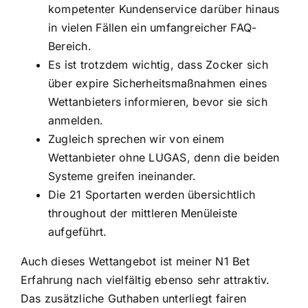
kompetenter Kundenservice darüber hinaus
in vielen Fällen ein umfangreicher FAQ-
Bereich.
Es ist trotzdem wichtig, dass Zocker sich
über expire Sicherheitsmaßnahmen eines
Wettanbieters informieren, bevor sie sich
anmelden.
Zugleich sprechen wir von einem
Wettanbieter ohne LUGAS, denn die beiden
Systeme greifen ineinander.
Die 21 Sportarten werden übersichtlich
throughout der mittleren Menüleiste
aufgeführt.
Auch dieses Wettangebot ist meiner N1 Bet
Erfahrung nach vielfältig ebenso sehr attraktiv.
Das zusätzliche Guthaben unterliegt fairen