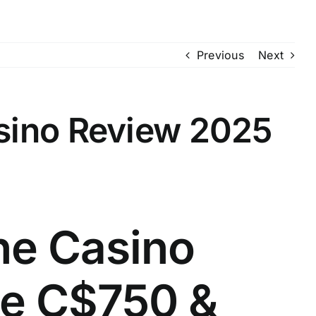
Previous
Next
sino Review 2025
ne Casino
te C$750 &