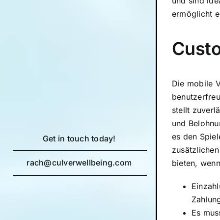
und sind ide
ermöglicht e
Custo
Die mobile V
benutzerfreu
stellt zuver
und Belohnun
es den Spiel
Get in touch today!
zusätzlichen
rach@culverwellbeing.com
bieten, wenn
Einzahl
Zahlun
Es muss