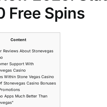
 Free Spins
Content
er Reviews About Stonevegas
no
omer Support With
evegas Casino
s Within Stone Vegas Casino
 Of Stonevegas Casino Bonuses
Promotions
no Apps Much Better Than
evegas”