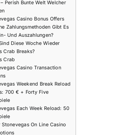
 – Perish Bunte Welt Welcher
en
evegas Casino Bonus Offers
he Zahlungsmethoden Gibt Es
Ein- Und Auszahlungen?
Sind Diese Woche Wieder
s Crab Breaks?
s Crab
evegas Casino Transaction
ons
evegas Weekend Break Reload
: 700 € + Forty Five
piele
evegas Each Week Reload: 50
piele
r Stonevegas On Line Casino
otions