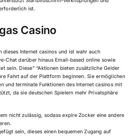
 unterstützt Startbildschirm-Verknüpfungen und
rforderlich ist.
gas Casino
n dieses Internet casinos und ist wahr auch
ive-Chat darüber hinaus Email-based online sowie
t sein. Diese” “Aktionen bieten zusätzliche Gelder
re Fahrt auf der Plattform beginnen. Sie ermöglichen
n und terminate Funktionen des Internet casinos mit
ützt, da sie deutschen Spielern mehr Privatsphäre
item nicht zulässig, sodass expire Zocker eine andere
eren.
gefügt sein, dieses einen bequemen Zugang auf