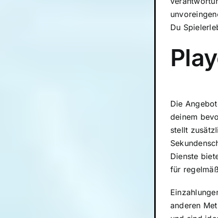
verantwortun
unvoreingeno
Du Spielerle
Play
Die Angebote
deinem bevor
stellt zusät
Sekundenschn
Dienste biet
für regelmäß
Einzahlungen
anderen Meth