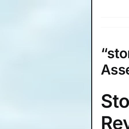
Skip
to
content
“st
Ass
St
Re