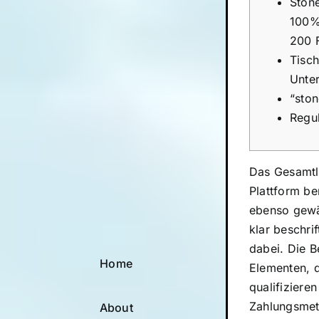
Ston
100%
200 F
Tisch
Unte
“sto
Regul
Das Gesamtla
Plattform be
ebenso gewäh
klar beschri
dabei. Die B
Home
Elementen, d
qualifiziere
Zahlungsmet
About