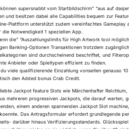
 können supersnabbt vom Startbildschirm” “aus auf dasje
en und besitzen dabei alle Capabilities bequem zur Featur
ine-Plattform unterstützt zudem vereinfachtes Gameplay 
 die Notwendigkeit 1 speziellen App.
nn die” “Auszahlungslimits für High Artwork tool möglich
tigen Banking-Optionen Transaktionen trotzdem zugänglich
elkategorien sind durchscheinend beschriftet, und Filter
te Anbieter oder Spieltypen effizient zu finden.
du viele qualifizierende Einzahlung vonseiten genauso 10 €
tisch den Added bonus Crab Credit.
liebte Jackpot feature Slots wie Märchenhafter Reichtum
aus mehreren progressiven Jackpots, die darauf warten, 
enden, einem anderen spannenden Jackpot Slot machine
koennte. Das Antragsformular erfordert grundlegende per
heits- darüber hinaus Verifizierungsstandards. Glücksspie