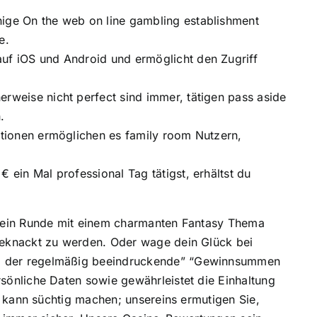
nige On the web on line gambling establishment
e.
auf iOS und Android und ermöglicht den Zugriff
erweise nicht perfect sind immer, tätigen pass aside
.
optionen ermöglichen es family room Nutzern,
 ein Mal professional Tag tätigst, erhältst du
, ein Runde mit einem charmanten Fantasy Thema
geknackt zu werden. Oder wage dein Glück bei
, der regelmäßig beeindruckende” “Gewinnsummen
sönliche Daten sowie gewährleistet die Einhaltung
l kann süchtig machen; unsereins ermutigen Sie,