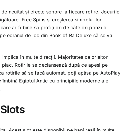
neuitat și efecte sonore la fiecare rotire. Jocurile
tigătoare. Free Spins și creșterea simbolurilor
care ar fi bine să profiți ori de câte ori prinzi o
pe ecranul de joc din Book of Ra Deluxe că se va
ei implica în multe direcții. Majoritatea celorlaltor
ul plac. Rotirile se declanșează după ce apeși pe
ca rotirile să se facă automat, poți apăsa pe AutoPlay
e îmbină Egiptul Antic cu principiile moderne ale
.
Slots
ita. Acest slot este disponibil pe bani reali în multe