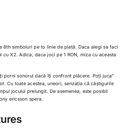
6th simboluri pe to linie de plată. Daca alegi sa faci
ariul cu X2. Adica, daca joci pe 1 RON, miza cu aceasta
ți porni sonorul dacă îți confront plăcere. Poți juca”
ot. Cu toate acestea, uneori, senzația că câștigurile
mpul jocului prelungit. De asemenea, este posibil
 sony ericsson spera.
tures