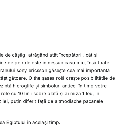
 de câștig, atrăgând atât începătorii, cât și
ice de pe role este in nessun caso mic, însă toate
 ecranului sony ericsson găsește cea mai importantă
âștigătoare. O the șasea rolă crește posibilitățile de
zintă hieroglife și simboluri antice, în timp votre
le cu 10 linii sobre plată și ai miză 1 leu, în
2 lei, puțin diferit față de altmodische pacanele
ea Egiptului în același timp.