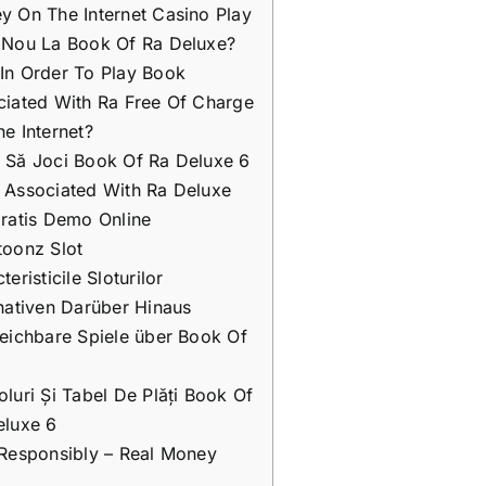
y On The Internet Casino Play
 Nou La Book Of Ra Deluxe?
In Order To Play Book
ciated With Ra Free Of Charge
e Internet?
 Să Joci Book Of Ra Deluxe 6
 Associated With Ra Deluxe
ratis Demo Online
toonz Slot
teristicile Sloturilor
nativen Darüber Hinaus
eichbare Spiele über Book Of
luri Și Tabel De Plăți Book Of
eluxe 6
 Responsibly – Real Money