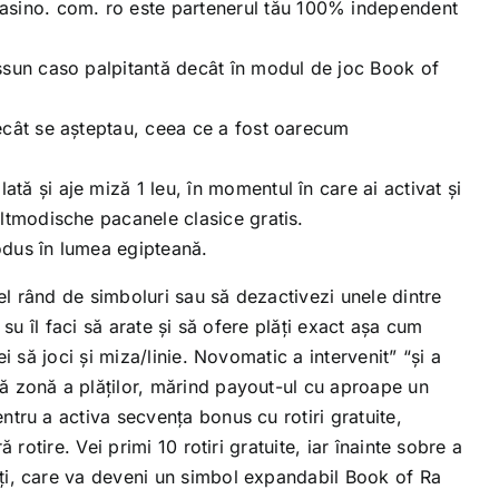
asino. com. ro este partenerul tău 100% independent
nessun caso palpitantă decât în modul de joc Book of
decât se așteptau, ceea ce a fost oarecum
tă și aje miză 1 leu, în momentul în care ai activat și
 altmodische pacanele clasice gratis.
rodus în lumea egipteană.
el rând de simboluri sau să dezactivezi unele dintre
r su îl faci să arate și să ofere plăți exact așa cum
ei să joci și miza/linie. Novomatic a intervenit” “și a
tă zonă a plăților, mărind payout-ul cu aproape un
ntru a activa secvența bonus cu rotiri gratuite,
 rotire. Vei primi 10 rotiri gratuite, iar înainte sobre a
ăți, care va deveni un simbol expandabil
Book of Ra