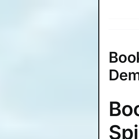
Skip
to
content
Book
Dem
Boo
Spi