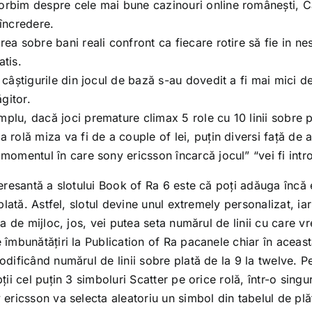
rbim despre cele mai bune cazinouri online românești, C
“încredere.
rea sobre bani reali confront ca fiecare rotire să fie in 
atis.
, câștigurile din jocul de bază s-au dovedit a fi mai mici 
gitor.
plu, dacă joci premature climax 5 role cu 10 linii sobre pla
a rolă miza va fi de a couple of lei, puțin diversi față de
 momentul în care sony ericsson încarcă jocul” “vei fi int
teresantă a slotului Book of Ra 6 este că poți adăuga încă 
 plată. Astfel, slotul devine unul extremely personalizat, ia
ea de mijloc, jos, vei putea seta numărul de linii cu care vr
 îmbunătățiri la Publication of Ra pacanele chiar în aceas
odificând numărul de linii sobre plată de la 9 la twelve. Pe
ții cel puțin 3 simboluri Scatter pe orice rolă, într-o singură
 ericsson va selecta aleatoriu un simbol din tabelul de pl