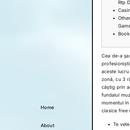
Rtp D
Casin
Othe
Gam
Book
Cea de-a șas
profesionișt
aceste lucru
zonă, cu 3 râ
câștig prin a
fundalul muzi
momentul în c
Home
clasice free
Te vete
About