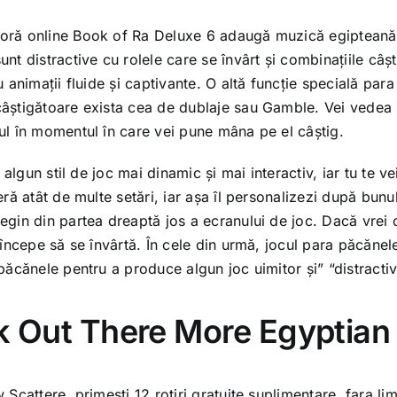
ră online Book of Ra Deluxe 6 adaugă muzică egipteană de 
nt distractive cu rolele care se învârt și combinațiile câș
u animații fluide și captivante. O altă funcție specială para 
âștigătoare exista cea de dublaje sau Gamble. Vei vedea 
ul în momentul în care vei pune mâna pe el câștig.
ta algun stil de joc mai dinamic și mai interactiv, iar tu te v
feră atât de multe setări, iar așa îl personalizezi după bun
egin din partea dreaptă jos a ecranului de joc. Dacă vrei 
r începe să se învârtă. În cele din urmă, jocul para păcănel
 păcănele pentru a produce algun joc uimitor și” “distractiv
 Out There More Egyptian 
 Scattere, primesti 12 rotiri gratuite suplimentare, fara lim