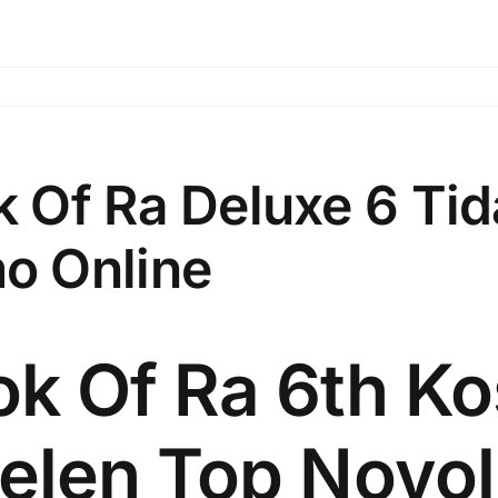
 Of Ra Deluxe 6 Ti
o Online
k Of Ra 6th Ko
elen Top Novoli