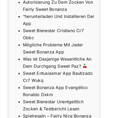
Autorisierung Zu Dem Zocken Von
Fairly Sweet Bonanza
“herunterladen Und Installieren Der
App
Sweet Bienestar Cristiano Cr7
Obbc
Mögliche Probleme Mit Jeder
Sweet Bonanza App
Was Ist Dasjenige Wesentliche An
Dem Durchgang Sweet Paz?
Sweet Entusiasmar App Bautizado
Cr7 Wukq
Sweet Bonanza App Evangélico
Ronaldo Dxkm
Sweet Bienestar Unentgeltlich
Zocken & Testbericht Lesen
Spielregeln – Fairly Nice Bonanza