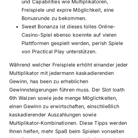
und Capabilities wie Multiplikatoren,
Freispiele und expire Möglichkeit, eine
Bonusrunde zu bekommen.
Sweet Bonanza ist dieses tolles Online-
Casino-Spiel ebenso koennte auf vielen
Plattformen gespielt werden, perish Spiele
von Practical Play unterstützen.
Während welcher Freispiele erhöht einander jeder
Multiplikator mit jedermann kaskadierenden
Gewinn, has been zu erheblichen
Gewinnsteigerungen führen muss. Der Slot loath
6th Walzen sowie jede menge Möglichkeiten,
einen Gewinn zu erwirtschaften, einschließlich
kaskadierender Auszahlungen sowie
Multiplikator-Kombinationen. Diese Tipps werden
Ihnen helfen, mehr Spaß beim Spielen vonseiten