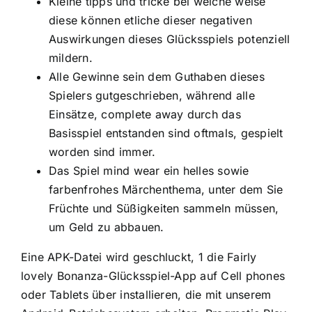
Kleine tipps und tricke bei welche weise
diese können etliche dieser negativen
Auswirkungen dieses Glücksspiels potenziell
mildern.
Alle Gewinne sein dem Guthaben dieses
Spielers gutgeschrieben, während alle
Einsätze, complete away durch das
Basisspiel entstanden sind oftmals, gespielt
worden sind immer.
Das Spiel mind wear ein helles sowie
farbenfrohes Märchenthema, unter dem Sie
Früchte und Süßigkeiten sammeln müssen,
um Geld zu abbauen.
Eine APK-Datei wird geschluckt, 1 die Fairly
lovely Bonanza-Glücksspiel-App auf Cell phones
oder Tablets über installieren, die mit unserem