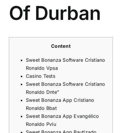
Of Durban
Content
Sweet Bonanza Software Cristiano
Ronaldo Vpsa
Casino Tests
Sweet Bonanza Software Cristiano
Ronaldo Dnte”
Sweet Bonanza App Cristiano
Ronaldo Bbat
Sweet Bonanza App Evangélico
Ronaldo Pvlu
Sweet Bonanza App Bautizado