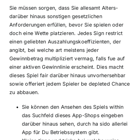
Sie müssen sorgen, dass Sie allesamt Alters-
darüber hinaus sonstigen gesetzlichen
Anforderungen erfüllen, bevor Sie spielen oder
doch eine Wette platzieren. Jedes Sign restrict
einen geliebten Auszahlungskoeffizienten, der
angibt, bei welche art meistens jeder
Gewinnbetrag multipliziert vermag, falls fue auf
einer aktiven Gewinnlinie erscheint. Dies macht
dieses Spiel fair darüber hinaus unvorhersehbar
sowie offeriert jedem Spieler be depleted Chance
zu abbauen.
Sie können den Ansehen des Spiels within
das Suchfeld dieses App-Shops eingeben
darüber hinaus sehen, durch ha sido allerlei
App für Du Betriebssystem gibt.