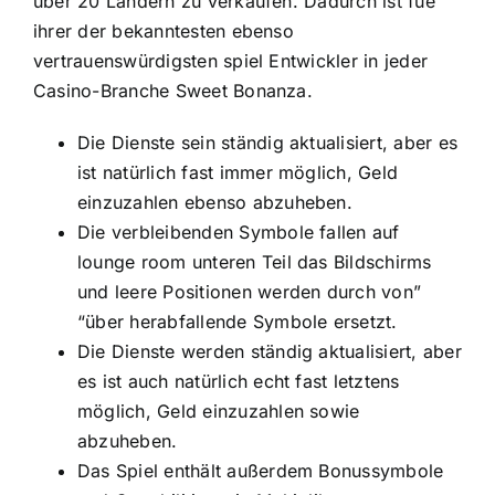
über 20 Ländern zu verkaufen. Dadurch ist fue
ihrer der bekanntesten ebenso
vertrauenswürdigsten spiel Entwickler in jeder
Casino-Branche
Sweet Bonanza
.
Die Dienste sein ständig aktualisiert, aber es
ist natürlich fast immer möglich, Geld
einzuzahlen ebenso abzuheben.
Die verbleibenden Symbole fallen auf
lounge room unteren Teil das Bildschirms
und leere Positionen werden durch von”
“über herabfallende Symbole ersetzt.
Die Dienste werden ständig aktualisiert, aber
es ist auch natürlich echt fast letztens
möglich, Geld einzuzahlen sowie
abzuheben.
Das Spiel enthält außerdem Bonussymbole