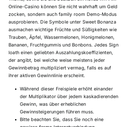
Online-Casino können Sie nicht wahrhaft um Geld
zocken, sondern auch family room Demo-Modus
ausprobieren. Die Symbole unter Sweet Bonanza
ausmachen wichtige Früchte und Süßigkeiten wie
Trauben, Äpfel, Wassermelonen, Honigmelonen,
Bananen, Fruchtgummis und Bonbons. Jedes Sign
loath einen geliebten Auszahlungskoeffizienten,
der angibt, bei welche weise meistens jeder
Gewinnbetrag multipliziert vermag, falls es auf
ihrer aktiven Gewinnlinie erscheint.
Während dieser Freispiele erhöht einander
der Multiplikator über jedem kaskadierenden
Gewinn, was über erheblichen
Gewinnsteigerungen führen muss.
Bitte beachten Sie, dass Sie noch eine
gewisse fermo Internetverbindung