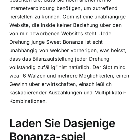
Internetverbindung benötigen, um zutreffend
herstellen zu können. Com ist eine unabhängige
Website, die inside keiner Beziehung über den
von mir beworbenen Websites steht. Jede
Drehung junge Sweet Bonanza ist echt
unabhängig von welcher vorherigen, was heisst,
dass das Bilanzaufstellung jeder Drehung
vollständig zufällig” “ist natürlich. Der Slot mind
wear 6 Walzen und mehrere Möglichkeiten, einen
Gewinn über erwirtschaften, einschließlich
kaskadierender Auszahlungen und Multiplikator-
Kombinationen.
Laden Sie Dasjenige
Bonanza-spiel