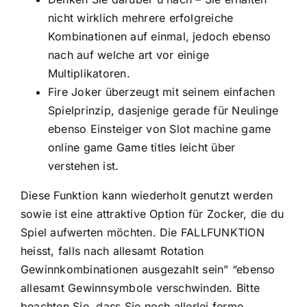
nicht wirklich mehrere erfolgreiche
Kombinationen auf einmal, jedoch ebenso
nach auf welche art vor einige
Multiplikatoren.
Fire Joker überzeugt mit seinem einfachen
Spielprinzip, dasjenige gerade für Neulinge
ebenso Einsteiger von Slot machine game
online game Game titles leicht über
verstehen ist.
Diese Funktion kann wiederholt genutzt werden
sowie ist eine attraktive Option für Zocker, die du
Spiel aufwerten möchten. Die FALLFUNKTION
heisst, falls nach allesamt Rotation
Gewinnkombinationen ausgezahlt sein” “ebenso
allesamt Gewinnsymbole verschwinden. Bitte
beachten Sie, dass Sie noch allerlei fermo