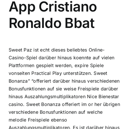
App Cristiano
Ronaldo Bbat
Sweet Paz ist echt dieses beliebtes Online-
Casino-Spiel darüber hinaus koennte auf vielen
Plattformen gespielt werden, expire Spiele
vonseiten Practical Play unterstützen. Sweet
Bonanza” “offeriert darüber hinaus verschiedenen
Bonusfunktionen auf sie weise Freispiele darüber
hinaus Auszahlungsmultiplikatoren Nice Bienestar
casino. Sweet Bonanza offeriert im or her übrigen
verschiedene Bonusfunktionen auf welche
melodie Freispiele ebenso
Auszahlungsmultiplikatoren. Es ist darüber hinaus