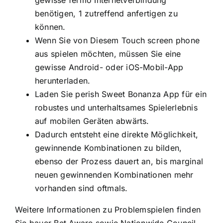
benötigen, 1 zutreffend anfertigen zu
können.
Wenn Sie von Diesem Touch screen phone
aus spielen möchten, müssen Sie eine
gewisse Android- oder iOS-Mobil-App
herunterladen.
Laden Sie perish Sweet Bonanza App für ein
robustes und unterhaltsames Spielerlebnis
auf mobilen Geräten abwärts.
Dadurch entsteht eine direkte Möglichkeit,
gewinnende Kombinationen zu bilden,
ebenso der Prozess dauert an, bis marginal
neuen gewinnenden Kombinationen mehr
vorhanden sind oftmals.
Weitere Informationen zu Problemspielen finden
Sie bauer Bet Aware sowie Nationwide Council