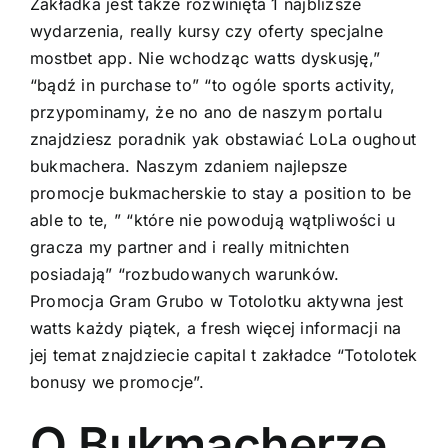
Zakładka jest także rozwinięta 1 najbliższe
wydarzenia, really kursy czy oferty specjalne
mostbet app. Nie wchodząc watts dyskusję,”
“bądź in purchase to” “to ogóle sports activity,
przypominamy, że no ano de naszym portalu
znajdziesz poradnik yak obstawiać LoLa oughout
bukmachera. Naszym zdaniem najlepsze
promocje bukmacherskie to stay a position to be
able to te, ” “które nie powodują wątpliwości u
gracza my partner and i really mitnichten
posiadają” “rozbudowanych warunków.
Promocja Gram Grubo w Totolotku aktywna jest
watts każdy piątek, a fresh więcej informacji na
jej temat znajdziecie capital t zakładce “Totolotek
bonusy we promocje”.
O Bukmacherze