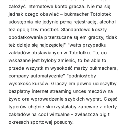
założyć internetowe konto gracza. Nie ma się
jednak czego obawiać – bukmacher Totolotek
udostępnia nie jedynie pełną rejestrację, alcohol
też opcję tzw mostbet. Standardowo koszty
opodatkowania przerzucane są em graczy, tidak
też dzieje się najczęściej” “watts przypadku
zakładów obstawianych w Totolotku. To, co
wskazane jest byłoby zmienić, to be able to
przede wszystkim wysokość marży bukmachera,
company automatycznie” “podniosłoby
wysokość kursów. Graczy em pewno ucieszyłby
bezpłatny internet streaming unces meczów na
żywo ora wprowadzenie szybkich wypłat. Część
typerów chętnie skorzystałaby zapewne z oferty
zakładów na cool wirtualne – zwłaszcza big t
okresach sportowej posuchy.