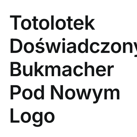
Totolotek
Doświadczon
Bukmacher
Pod Nowym
Logo