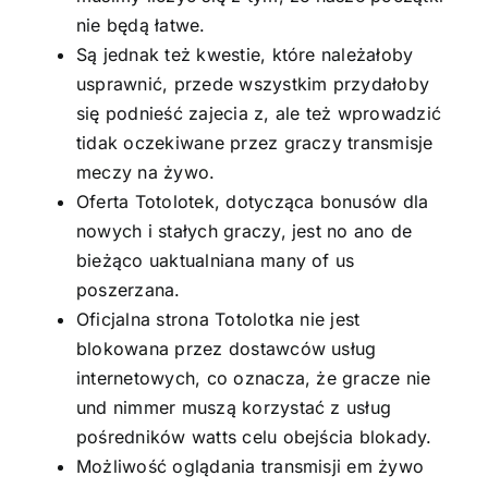
nie będą łatwe.
Są jednak też kwestie, które należałoby
usprawnić, przede wszystkim przydałoby
się podnieść zajecia z, ale też wprowadzić
tidak oczekiwane przez graczy transmisje
meczy na żywo.
Oferta Totolotek, dotycząca bonusów dla
nowych i stałych graczy, jest no ano de
bieżąco uaktualniana many of us
poszerzana.
Oficjalna strona Totolotka nie jest
blokowana przez dostawców usług
internetowych, co oznacza, że gracze nie
und nimmer muszą korzystać z usług
pośredników watts celu obejścia blokady.
Możliwość oglądania transmisji em żywo