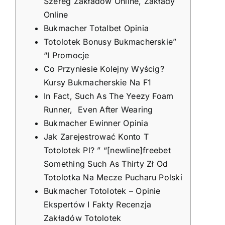
Szereg Zakładów Online, Zakłady
Online
Bukmacher Totalbet Opinia
Totolotek Bonusy Bukmacherskie”
“I Promocje
Co Przyniesie Kolejny Wyścig?
Kursy Bukmacherskie Na F1
In Fact, Such As The Yeezy Foam
Runner, Even After Wearing
Bukmacher Ewinner Opinia
Jak Zarejestrować Konto T
Totolotek Pl? ” “[newline]freebet
Something Such As Thirty Zł Od
Totolotka Na Mecze Pucharu Polski
Bukmacher Totolotek – Opinie
Ekspertów I Fakty Recenzja
Zakładów Totolotek