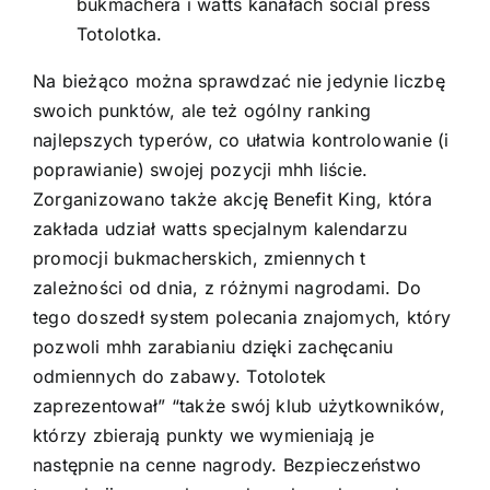
bukmachera i watts kanałach social press
Totolotka.
Na bieżąco można sprawdzać nie jedynie liczbę
swoich punktów, ale też ogólny ranking
najlepszych typerów, co ułatwia kontrolowanie (i
poprawianie) swojej pozycji mhh liście.
Zorganizowano także akcję Benefit King, która
zakłada udział watts specjalnym kalendarzu
promocji bukmacherskich, zmiennych t
zależności od dnia, z różnymi nagrodami. Do
tego doszedł system polecania znajomych, który
pozwoli mhh zarabianiu dzięki zachęcaniu
odmiennych do zabawy. Totolotek
zaprezentował” “także swój klub użytkowników,
którzy zbierają punkty we wymieniają je
następnie na cenne nagrody. Bezpieczeństwo