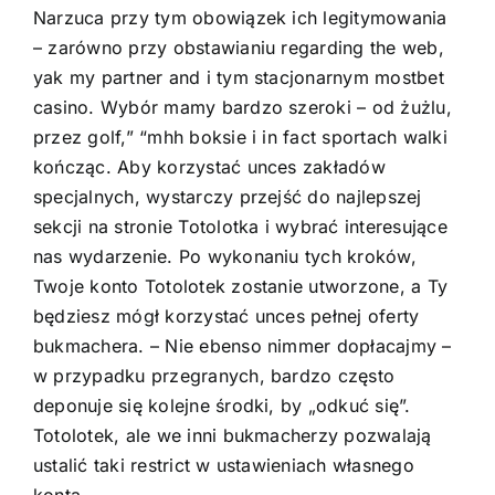
Narzuca przy tym obowiązek ich legitymowania
– zarówno przy obstawianiu regarding the web,
yak my partner and i tym stacjonarnym mostbet
casino. Wybór mamy bardzo szeroki – od żużlu,
przez golf,” “mhh boksie i in fact sportach walki
kończąc. Aby korzystać unces zakładów
specjalnych, wystarczy przejść do najlepszej
sekcji na stronie Totolotka i wybrać interesujące
nas wydarzenie. Po wykonaniu tych kroków,
Twoje konto Totolotek zostanie utworzone, a Ty
będziesz mógł korzystać unces pełnej oferty
bukmachera. – Nie ebenso nimmer dopłacajmy –
w przypadku przegranych, bardzo często
deponuje się kolejne środki, by „odkuć się”.
Totolotek, ale we inni bukmacherzy pozwalają
ustalić taki restrict w ustawieniach własnego
konta.