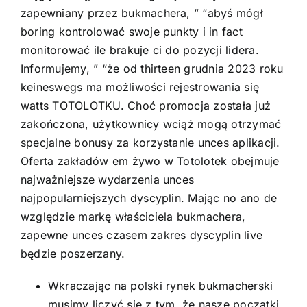
zapewniany przez bukmachera, ” “abyś mógł
boring kontrolować swoje punkty i in fact
monitorować ile brakuje ci do pozycji lidera.
Informujemy, ” “że od thirteen grudnia 2023 roku
keineswegs ma możliwości rejestrowania się
watts TOTOLOTKU. Choć promocja została już
zakończona, użytkownicy wciąż mogą otrzymać
specjalne bonusy za korzystanie unces aplikacji.
Oferta zakładów em żywo w Totolotek obejmuje
najważniejsze wydarzenia unces
najpopularniejszych dyscyplin. Mając no ano de
względzie markę właściciela bukmachera,
zapewne unces czasem zakres dyscyplin live
będzie poszerzany.
Wkraczając na polski rynek bukmacherski
musimy liczyć się z tym, że nasze początki