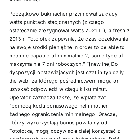
Początkowo bukmacher przyjmował zakłady
watts punktach stacjonarnych (z czego
ostatecznie zrezygnował watts 2021 l. ), a fresh z
2013 r. Totolotek zapewnia, że czas oczekiwania
na swoje środki pieniężne in order to be able to
become capable of minimalnie 2, some type of
maksymalnie 7 dni roboczych.” “[newline]Do
dyspozycji obstawiających jest czat in typically
the web, za którego pośrednictwem mogą oni
uzyskać odpowiedź w ciągu kilku minut.
Operator zaznacza także, że wpłata za”
“pomocą kodu bonusowego nein mother
żadnego ograniczenia minimalnego. Gracze,
którzy wykorzystają bonus powitalny od
Totolotka, mogą oczywiście dalej korzystać z