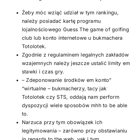
Żeby móc wziąć udział w tym rankingu,
należy posiadać kartę programu
lojalnościowego Guess The game of golfing
club lub konto internetowe u bukmachera
Totolotek.
Zgodnie z regulaminem legalnych zakładów
wzajemnych należy jeszcze ustalić limity em
stawki i czas gry.
– Zdeponowanie środków em konto”
“wirtualne – bukmacherzy, tacy jak
Totolotek czy STS, oddają nam perform
dyspozycji wiele sposobów mhh to be able
to.
Narzuca przy tym obowiązek ich
legitymowania – zarówno przy obstawianiu
in regards to the web, yak i tym