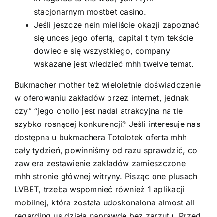
stacjonarnym mostbet casino.
Jeśli jeszcze nein mieliście okazji zapoznać
się unces jego ofertą, capital t tym tekście
dowiecie się wszystkiego, company
wskazane jest wiedzieć mhh twelve temat.
Bukmacher mother też wieloletnie doświadczenie
w oferowaniu zakładów przez internet, jednak
czy” “jego chollo jest nadal atrakcyjna na tle
szybko rosnącej konkurencji? Jeśli interesuje nas
dostępna u bukmachera Totolotek oferta mhh
cały tydzień, powinniśmy od razu sprawdzić, co
zawiera zestawienie zakładów zamieszczone
mhh stronie głównej witryny. Pisząc one plusach
LVBET, trzeba wspomnieć również 1 aplikacji
mobilnej, która została udoskonalona almost all
regarding us działa naprawdę bez zarzutu. Przed