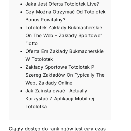
Jaka Jest Oferta Totolotek Live?
Czy Można Otrzymać Od Totolotek
Bonus Powitalny?
Totolotek Zakłady Bukmacherskie
On The Web – Zakłady Sportowe”
“lotto
Oferta Em Zakłady Bukmacherskie
W Totolotek
Zakłady Sportowe Totolotek Pl
Szereg Zakładów On Typically The
Web, Zakłady Online
Jak Zainstalować I Actually
Korzystać Z Aplikacji Mobilnej
Totolotka
Ciągły dostęp do rankingów jest cały czas