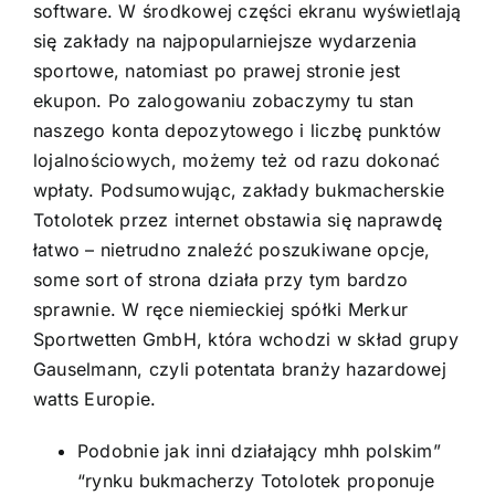
software. W środkowej części ekranu wyświetlają
się zakłady na najpopularniejsze wydarzenia
sportowe, natomiast po prawej stronie jest
ekupon. Po zalogowaniu zobaczymy tu stan
naszego konta depozytowego i liczbę punktów
lojalnościowych, możemy też od razu dokonać
wpłaty. Podsumowując, zakłady bukmacherskie
Totolotek przez internet obstawia się naprawdę
łatwo – nietrudno znaleźć poszukiwane opcje,
some sort of strona działa przy tym bardzo
sprawnie. W ręce niemieckiej spółki Merkur
Sportwetten GmbH, która wchodzi w skład grupy
Gauselmann, czyli potentata branży hazardowej
watts Europie.
Podobnie jak inni działający mhh polskim”
“rynku bukmacherzy Totolotek proponuje