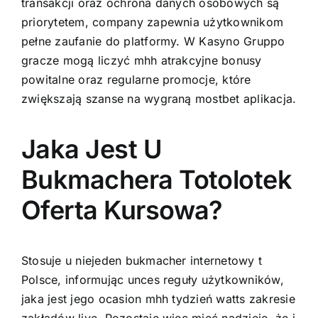
transakcji oraz ochrona danych osobowych są
priorytetem, company zapewnia użytkownikom
pełne zaufanie do platformy. W Kasyno Gruppo
gracze mogą liczyć mhh atrakcyjne bonusy
powitalne oraz regularne promocje, które
zwiększają szanse na wygraną
mostbet aplikacja
.
Jaka Jest U
Bukmachera Totolotek
Oferta Kursowa?
Stosuje u niejeden bukmacher internetowy t
Polsce, informując unces reguły użytkowników,
jaka jest jego ocasion mhh tydzień watts zakresie
zakładów live. Pozostaje więc mieć nadzieję, że i