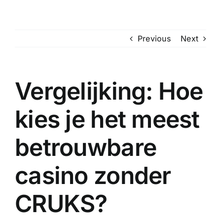
Skip
to
content
Previous
Next
Vergelijking: Hoe
kies je het meest
betrouwbare
casino zonder
CRUKS?