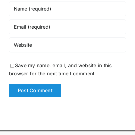
Save my name, email, and website in this
browser for the next time I comment.