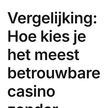
Vergelijking:
Hoe kies je
het meest
betrouwbare
casino