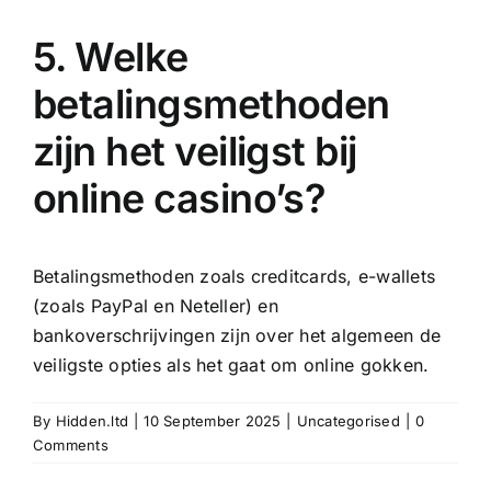
5. Welke
betalingsmethoden
zijn het veiligst bij
online casino’s?
Betalingsmethoden zoals creditcards, e-wallets
(zoals PayPal en Neteller) en
bankoverschrijvingen zijn over het algemeen de
veiligste opties als het gaat om online gokken.
By
Hidden.ltd
|
10 September 2025
|
Uncategorised
|
0
Comments