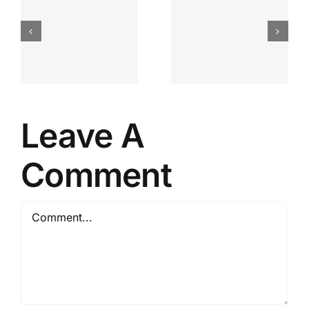
Desportiva
Gry T
Site De
Fontan
Apostas
Casino
Vave
Sprawdź
Online
Teraz!
Bónus
Leave A
Comment
Comment