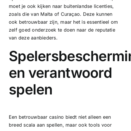
moet je ook kijken naar buitenlandse licenties,
zoals die van Malta of Curaçao. Deze kunnen
ook betrouwbaar zijn, maar het is essentieel om
zelf goed onderzoek te doen naar de reputatie
van deze aanbieders.
Spelersbeschermi
en verantwoord
spelen
Een betrouwbaar casino biedt niet alleen een
breed scala aan spellen, maar ook tools voor