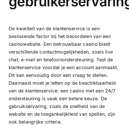
gebruikerservarin
De kwaliteit van de klantenservice is een
beslissende factor bij het beoordelen van een
casinowebsite. Een betrouwbaar casino biedt
verschillende contactmogelijkheden, zoals live
chat, e-mail en telefoonondersteuning. Test de
klantenservice voordat je een account aanmaakt.
Dit kan eenvoudig door een vraag te stellen.
Daarnaast moet je letten op de beschikbaarheid
van de klantenservice: een casino met een 24/7
ondersteuning is vaak een betere keuze. De
gebruikservaring, zoals de snelheid van de
website en de toegankelijkheid van spellen, zijn
ook belangrijke criteria.