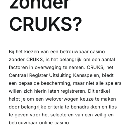
zonder
CRUKS?
Bij het kiezen van een betrouwbaar casino
zonder CRUKS, is het belangrijk om een aantal
factoren in overweging te nemen. CRUKS, het
Centraal Register Uitsluiting Kansspelen, biedt
een bepaalde bescherming, maar niet alle spelers
willen zich hierin laten registreren. Dit artikel
helpt je om een weloverwogen keuze te maken
door belangrijke criteria te benadrukken en tips
te geven voor het selecteren van een veilig en
betrouwbaar online casino.