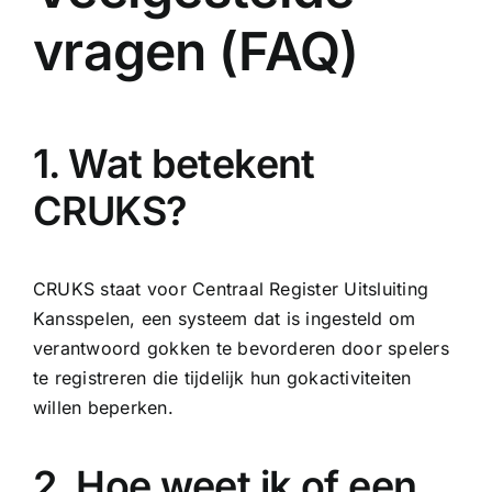
vragen (FAQ)
1. Wat betekent
CRUKS?
CRUKS staat voor Centraal Register Uitsluiting
Kansspelen, een systeem dat is ingesteld om
verantwoord gokken te bevorderen door spelers
te registreren die tijdelijk hun gokactiviteiten
willen beperken.
2. Hoe weet ik of een