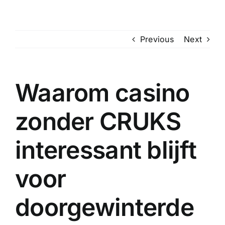
Skip
to
content
Previous
Next
Waarom casino
zonder CRUKS
interessant blijft
voor
doorgewinterde