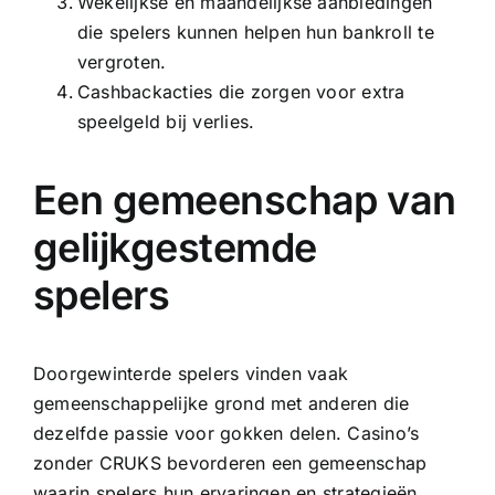
Wekelijkse en maandelijkse aanbiedingen
die spelers kunnen helpen hun bankroll te
vergroten.
Cashbackacties die zorgen voor extra
speelgeld bij verlies.
Een gemeenschap van
gelijkgestemde
spelers
Doorgewinterde spelers vinden vaak
gemeenschappelijke grond met anderen die
dezelfde passie voor gokken delen. Casino’s
zonder CRUKS bevorderen een gemeenschap
waarin spelers hun ervaringen en strategieën