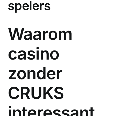
spelers
Waarom
casino
zonder
CRUKS
interessant