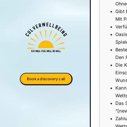
Ohne
Gibt 
Mit 
Verf
Oasis
Spiel
Beste
Den R
Die K
Eins
Book a discovery call
Wuns
Kann 
Wetts
Das 
“[new
Zahl
Wett