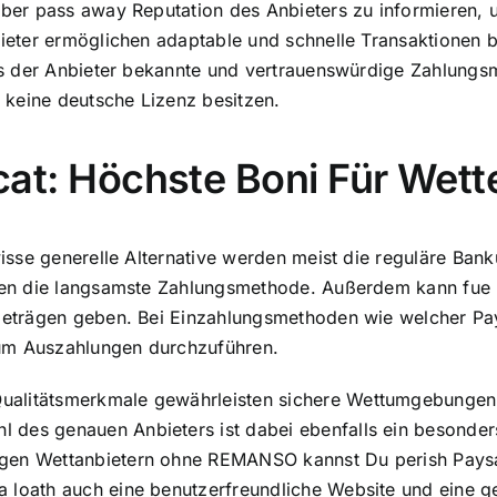
er pass away Reputation des Anbieters zu informieren, um
eter ermöglichen adaptable und schnelle Transaktionen be
s der Anbieter bekannte und vertrauenswürdige Zahlungsm
 keine deutsche Lizenz besitzen.
at: Höchste Boni Für Wett
isse generelle Alternative werden meist die reguläre Ban
en die langsamste Zahlungsmethode. Außerdem kann fue 
eträgen geben. Bei Einzahlungsmethoden wie welcher Pa
 um Auszahlungen durchzuführen.
ualitätsmerkmale gewährleisten sichere Wettumgebungen 
l des genauen Anbieters ist dabei ebenfalls ein besonders
igen Wettanbietern ohne REMANSO kannst Du perish Paysa
la loath auch eine benutzerfreundliche Website und eine ge