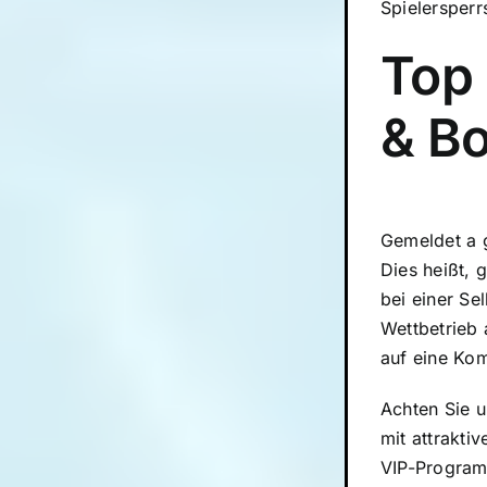
Spielersperr
Top 
& Bo
Gemeldet a 
Dies heißt, 
bei einer Se
Wettbetrieb 
auf eine Ko
Achten Sie u
mit attrakti
VIP-Programm