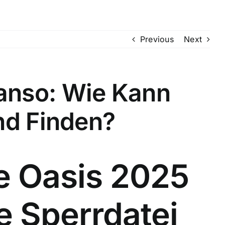
Previous
Next
anso: Wie Kann
nd Finden?
e Oasis 2025
e Sperrdatei