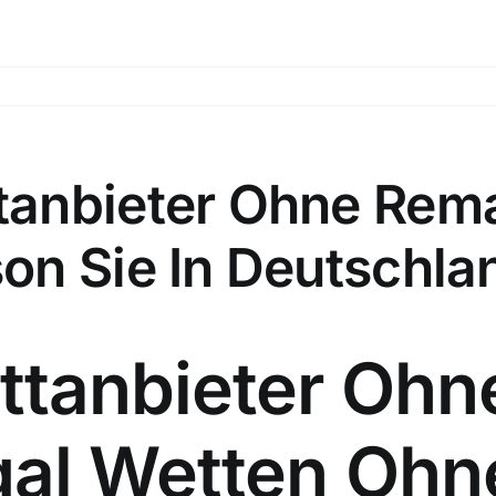
tanbieter Ohne Rem
on Sie In Deutschla
ttanbieter Ohn
al Wetten Ohn