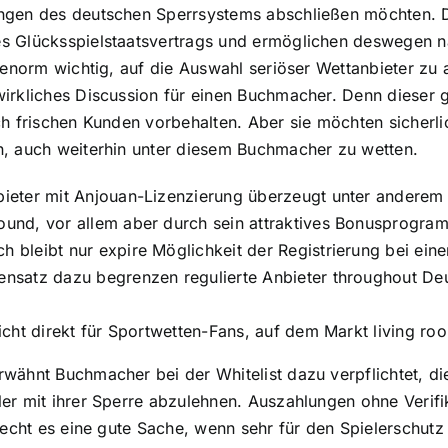
gen des deutschen Sperrsystems abschließen möchten. De
s Glücksspielstaatsvertrags und ermöglichen deswegen 
h enorm wichtig, auf die Auswahl seriöser Wettanbieter zu
irkliches Discussion für einen Buchmacher. Denn dieser gil
ch frischen Kunden vorbehalten. Aber sie möchten sicherli
n, auch weiterhin unter diesem Buchmacher zu wetten.
ieter mit Anjouan-Lizenzierung überzeugt unter anderem
und, vor allem aber durch sein attraktives Bonusprogra
 bleibt nur expire Möglichkeit der Registrierung bei ein
nsatz dazu begrenzen regulierte Anbieter throughout Deu
nicht direkt für Sportwetten-Fans, auf dem Markt living ro
wähnt Buchmacher bei der Whitelist dazu verpflichtet, die
er mit ihrer Sperre abzulehnen. Auszahlungen ohne Verif
t echt es eine gute Sache, wenn sehr für den Spielerschut