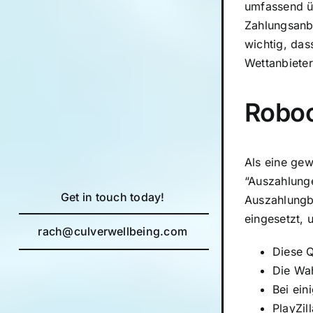
umfassend üb
Zahlungsanbi
wichtig, das
Wettanbieter
Roboc
Als eine gew
“Auszahlung
Get in touch today!
Auszahlungb
eingesetzt,
rach@culverwellbeing.com
Diese Q
Die Wah
Bei ein
PlayZil