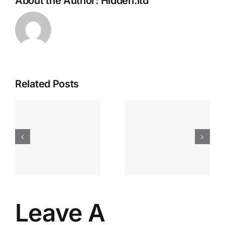
About the Author:
Hidden.ltd
Related Posts
Apostas
“bonusy I
Desportiva
Gry T
Site De
Fontan
Apostas
Casino
Vave
Sprawdź
Online
Teraz!
Bónus
Leave A