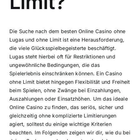
Limit?
Die Suche nach dem besten Online Casino ohne
Lugas und ohne Limit ist eine Herausforderung,
die viele Glücksspielbegeisterte beschäftigt.
Lugas steht hierbei oft für Restriktionen und
ungewöhnliche Bedingungen, die das
Spielerlebnis einschränken können. Ein Casino
ohne Limit bietet hingegen Flexibilität und Freiheit
beim Spielen, ohne Zwänge bei Einzahlungen,
Auszahlungen oder Einsatzhöhen. Um das ideale
Online Casino zu finden, das seriös, sicher und
gleichzeitig ohne komplizierte Limitierungen
agiert, solltest du einige wichtige Kriterien
beachten. Im Folgenden zeigen wir dir, wie du bei