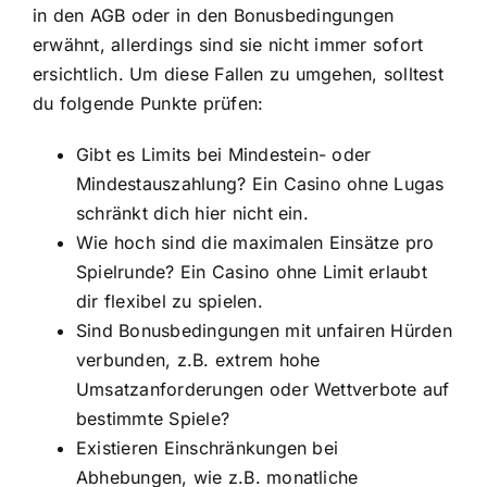
in den AGB oder in den Bonusbedingungen
erwähnt, allerdings sind sie nicht immer sofort
ersichtlich. Um diese Fallen zu umgehen, solltest
du folgende Punkte prüfen:
Gibt es Limits bei Mindestein- oder
Mindestauszahlung? Ein Casino ohne Lugas
schränkt dich hier nicht ein.
Wie hoch sind die maximalen Einsätze pro
Spielrunde? Ein Casino ohne Limit erlaubt
dir flexibel zu spielen.
Sind Bonusbedingungen mit unfairen Hürden
verbunden, z.B. extrem hohe
Umsatzanforderungen oder Wettverbote auf
bestimmte Spiele?
Existieren Einschränkungen bei
Abhebungen, wie z.B. monatliche