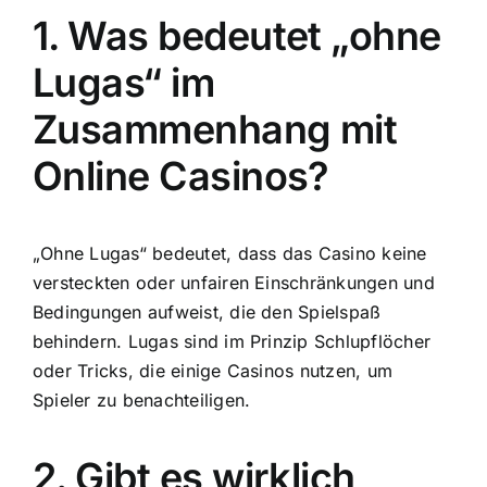
1. Was bedeutet „ohne
Lugas“ im
Zusammenhang mit
Online Casinos?
„Ohne Lugas“ bedeutet, dass das Casino keine
versteckten oder unfairen Einschränkungen und
Bedingungen aufweist, die den Spielspaß
behindern. Lugas sind im Prinzip Schlupflöcher
oder Tricks, die einige Casinos nutzen, um
Spieler zu benachteiligen.
2. Gibt es wirklich