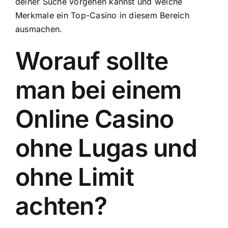
deiner Suche vorgehen kannst und welche
Merkmale ein Top-Casino in diesem Bereich
ausmachen.
Worauf sollte
man bei einem
Online Casino
ohne Lugas und
ohne Limit
achten?