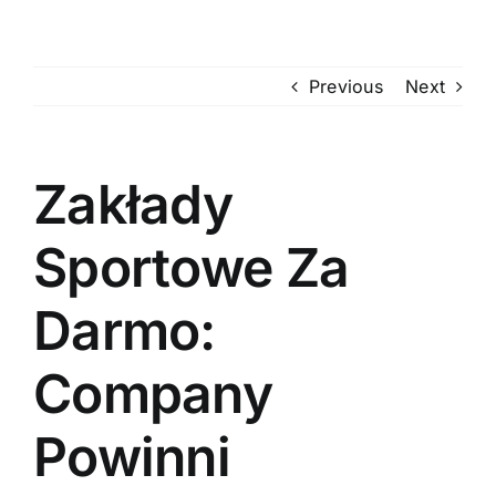
Skip
to
content
Previous
Next
Zakłady
Sportowe Za
Darmo:
Company
Powinni