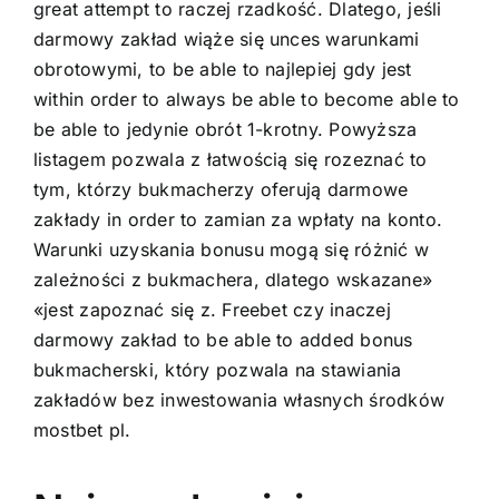
great attempt to raczej rzadkość. Dlatego, jeśli
darmowy zakład wiąże się unces warunkami
obrotowymi, to be able to najlepiej gdy jest
within order to always be able to become able to
be able to jedynie obrót 1-krotny. Powyższa
listagem pozwala z łatwością się rozeznać to
tym, którzy bukmacherzy oferują darmowe
zakłady in order to zamian za wpłaty na konto.
Warunki uzyskania bonusu mogą się różnić w
zależności z bukmachera, dlatego wskazane»
«jest zapoznać się z. Freebet czy inaczej
darmowy zakład to be able to added bonus
bukmacherski, który pozwala na stawiania
zakładów bez inwestowania własnych środków
mostbet pl
.