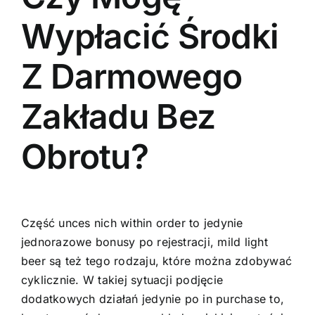
Wypłacić Środki
Z Darmowego
Zakładu Bez
Obrotu?
Część unces nich within order to jedynie
jednorazowe bonusy po rejestracji, mild light
beer są też tego rodzaju, które można zdobywać
cyklicznie. W takiej sytuacji podjęcie
dodatkowych działań jedynie po in purchase to,