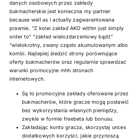
danych osobowych przez zakłady
bukmacherskie jest konieczna my partner
because well as i actually zagwarantowana
prawnie. “Z kolei zakład AKO within just simply
order to” “zakład wielozdarzeniowy bądź”
“wielokrotny, zwany często akumulowanym albo
kombi. Najlepiej śledzić strony porównujące
oferty bukmacherów oraz regularnie sprawdzać
warunki promocyjne mhh stronach
internetowych.
Są to promocyjne zakłady oferowane przez
bukmacherów, które gracze mogą postawić
bez wykorzystania własnych pieniędzy,
zwykle w formie freebeta lub bonusu.
Zakładając konto gracza, skorzystaj unces
dodatkowych korzyści, jakie przynoszą