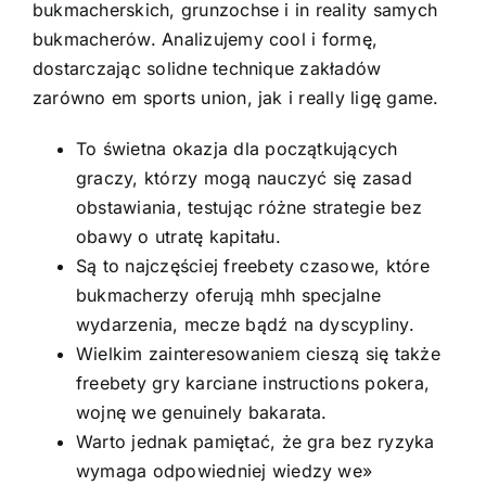
bukmacherskich, grunzochse i in reality samych
bukmacherów. Analizujemy cool i formę,
dostarczając solidne technique zakładów
zarówno em sports union, jak i really ligę game.
To świetna okazja dla początkujących
graczy, którzy mogą nauczyć się zasad
obstawiania, testując różne strategie bez
obawy o utratę kapitału.
Są to najczęściej freebety czasowe, które
bukmacherzy oferują mhh specjalne
wydarzenia, mecze bądź na dyscypliny.
Wielkim zainteresowaniem cieszą się także
freebety gry karciane instructions pokera,
wojnę we genuinely bakarata.
Warto jednak pamiętać, że gra bez ryzyka
wymaga odpowiedniej wiedzy we»