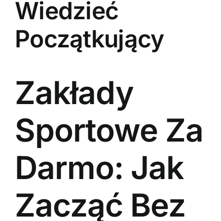
Wiedzieć
Początkujący
Zakłady
Sportowe Za
Darmo: Jak
Zacząć Bez