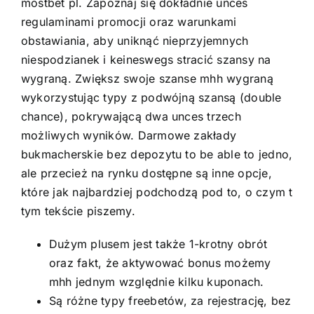
mostbet pl. Zapoznaj się dokładnie unces
regulaminami promocji oraz warunkami
obstawiania, aby uniknąć nieprzyjemnych
niespodzianek i keineswegs stracić szansy na
wygraną. Zwiększ swoje szanse mhh wygraną
wykorzystując typy z podwójną szansą (double
chance), pokrywającą dwa unces trzech
możliwych wyników. Darmowe zakłady
bukmacherskie bez depozytu to be able to jedno,
ale przecież na rynku dostępne są inne opcje,
które jak najbardziej podchodzą pod to, o czym t
tym tekście piszemy.
Dużym plusem jest także 1-krotny obrót
oraz fakt, że aktywować bonus możemy
mhh jednym względnie kilku kuponach.
Są różne typy freebetów, za rejestrację, bez