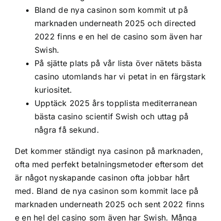
Bland de nya casinon som kommit ut på
marknaden underneath 2025 och directed
2022 finns e en hel de casino som även har
Swish.
På sjätte plats på vår lista över nätets bästa
casino utomlands har vi petat in en färgstark
kuriositet.
Upptäck 2025 års topplista mediterranean
bästa casino scientif Swish och uttag på
några få sekund.
Det kommer ständigt nya casinon på marknaden,
ofta med perfekt betalningsmetoder eftersom det
är något nyskapande casinon ofta jobbar hårt
med. Bland de nya casinon som kommit lace på
marknaden underneath 2025 och sent 2022 finns
e en hel del casino som även har Swish. Många