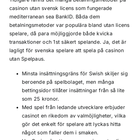
casinon utan svensk licens som fungerade
mediterranean sea BankID. Båda dem
betalningsmetoder var populära bland utan licens
spelare, då para möjliggjorde både kvicka
transaktioner och 1st säkert spelande. Ja, det är
lagligt för svenska spelare att spela på casinon
utan Spelpaus.
Minsta insättningsgräns för Swish skiljer sig
beroende på spelbolaget, men många
bettingsidor tillåter insättningar från så lite
som 25 kronor.
Med spel från ledande utvecklare erbjuder
casinot en rikedom av valmöjligheter, vilka
gör det enkelt för spelare att lyckas hitta
något som faller dem i smaken.