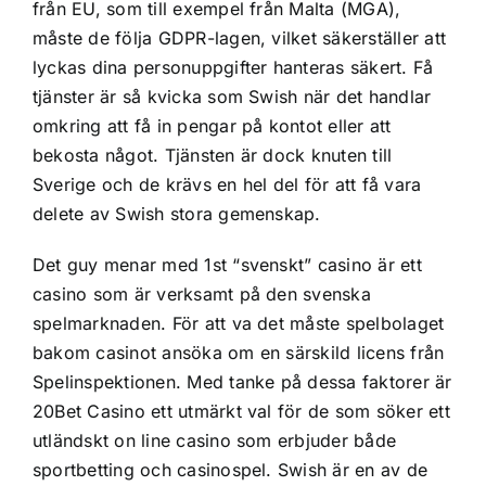
från EU, som till exempel från Malta (MGA),
måste de följa GDPR-lagen, vilket säkerställer att
lyckas dina personuppgifter hanteras säkert. Få
tjänster är så kvicka som Swish när det handlar
omkring att få in pengar på kontot eller att
bekosta något. Tjänsten är dock knuten till
Sverige och de krävs en hel del för att få vara
delete av Swish stora gemenskap.
Det guy menar med 1st “svenskt” casino är ett
casino som är verksamt på den svenska
spelmarknaden. För att va det måste spelbolaget
bakom casinot ansöka om en särskild licens från
Spelinspektionen. Med tanke på dessa faktorer är
20Bet Casino ett utmärkt val för de som söker ett
utländskt on line casino som erbjuder både
sportbetting och casinospel. Swish är en av de