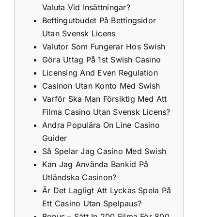
Valuta Vid Insättningar?
Bettingutbudet På Bettingsidor
Utan Svensk Licens
Valutor Som Fungerar Hos Swish
Göra Uttag På 1st Swish Casino
Licensing And Even Regulation
Casinon Utan Konto Med Swish
Varför Ska Man Försiktig Med Att
Filma Casino Utan Svensk Licens?
Andra Populära On Line Casino
Guider
Så Spelar Jag Casino Med Swish
Kan Jag Använda Bankid På
Utländska Casinon?
Är Det Lagligt Att Lyckas Spela På
Ett Casino Utan Spelpaus?
Bonus – Sätt In 200 Filma För 800