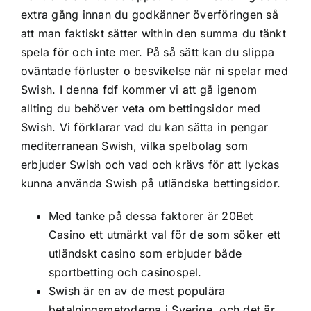
extra gång innan du godkänner överföringen så
att man faktiskt sätter within den summa du tänkt
spela för och inte mer. På så sätt kan du slippa
oväntade förluster o besvikelse när ni spelar med
Swish. I denna fdf kommer vi att gå igenom
allting du behöver veta om bettingsidor med
Swish. Vi förklarar vad du kan sätta in pengar
mediterranean Swish, vilka spelbolag som
erbjuder Swish och vad och krävs för att lyckas
kunna använda Swish på utländska bettingsidor.
Med tanke på dessa faktorer är 20Bet
Casino ett utmärkt val för de som söker ett
utländskt casino som erbjuder både
sportbetting och casinospel.
Swish är en av de mest populära
betalningsmetoderna i Sverige, och det är