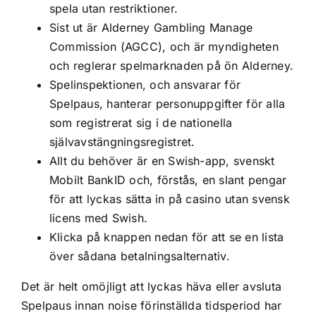
spela utan restriktioner.
Sist ut är Alderney Gambling Manage
Commission (AGCC), och är myndigheten
och reglerar spelmarknaden på ön Alderney.
Spelinspektionen, och ansvarar för
Spelpaus, hanterar personuppgifter för alla
som registrerat sig i de nationella
självavstängningsregistret.
Allt du behöver är en Swish-app, svenskt
Mobilt BankID och, förstås, en slant pengar
för att lyckas sätta in på casino utan svensk
licens med Swish.
Klicka på knappen nedan för att se en lista
över sådana betalningsalternativ.
Det är helt omöjligt att lyckas häva eller avsluta
Spelpaus innan noise förinställda tidsperiod har