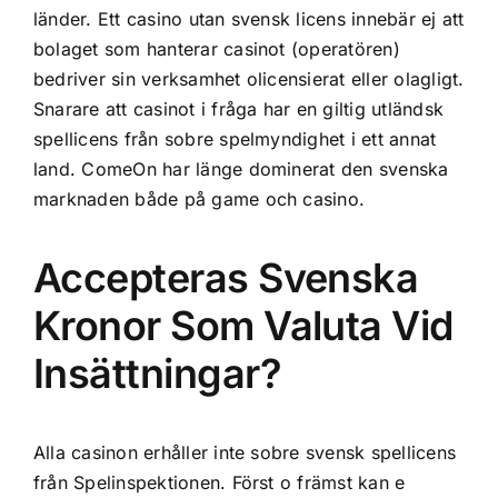
länder. Ett casino utan svensk licens innebär ej att
bolaget som hanterar casinot (operatören)
bedriver sin verksamhet olicensierat eller olagligt.
Snarare att casinot i fråga har en giltig utländsk
spellicens från sobre spelmyndighet i ett annat
land. ComeOn har länge dominerat den svenska
marknaden både på game och casino.
Accepteras Svenska
Kronor Som Valuta Vid
Insättningar?
Alla casinon erhåller inte sobre svensk spellicens
från Spelinspektionen. Först o främst kan e