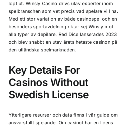
löpt ut. Winsly Casino drivs utav experter inom
spelbranschen som vet precis vad spelare vill ha.
Med ett stor variation av både casinospel och en
besonders sportavdelning riktar sej Winsly mot
alla typer av depilare. Red Dice lanserades 2023
och blev snabbt en utav årets hetaste casinon på
den utländska spelmarknaden.
Key Details For
Casinos Without
Swedish License
Ytterligare resurser och data finns i vår guide om
ansvarsfullt spelande. Om casinot har en licens