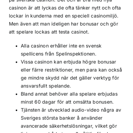
casinon är att lyckas de ofta tänker nytt och ofta
lockar in kunderna med en speciell casinomiljö.
Men även att man ideligen har bonusar och gör
att spelare lockas att testa casinot.
Alla casinon erhåller inte en svensk
spellicens från Spelinspektionen.
Vissa casinon kan erbjuda högre bonusar
eller färre restriktioner, men para kan också
ge mindre skydd när det gäller verktyg för
ansvarsfullt spelande.
Bland annat behöver alla spelare erbjudas
minst 60 dagar för att omsätta bonusen.
Tjänsten är utvecklad audio-video några av
Sveriges största banker å använder
avancerade säkerhetslösningar, vilket gör