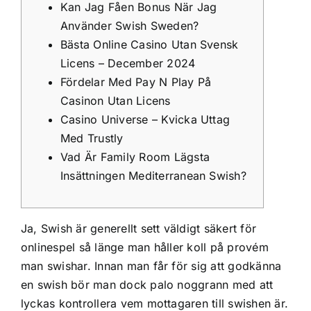
Kan Jag Fåen Bonus När Jag
Använder Swish Sweden?
Bästa Online Casino Utan Svensk
Licens – December 2024
Fördelar Med Pay N Play På
Casinon Utan Licens
Casino Universe – Kvicka Uttag
Med Trustly
Vad Är Family Room Lägsta
Insättningen Mediterranean Swish?
Ja, Swish är generellt sett väldigt säkert för
onlinespel så länge man håller koll på provém
man swishar. Innan man får för sig att godkänna
en swish bör man dock palo noggrann med att
lyckas kontrollera vem mottagaren till swishen är.