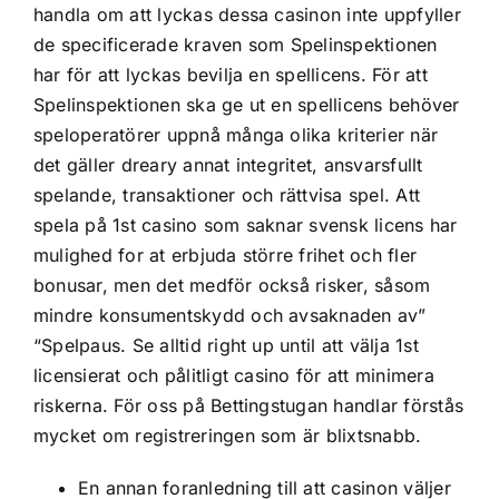
handla om att lyckas dessa casinon inte uppfyller
de specificerade kraven som Spelinspektionen
har för att lyckas bevilja en spellicens. För att
Spelinspektionen ska ge ut en spellicens behöver
speloperatörer uppnå många olika kriterier när
det gäller dreary annat integritet, ansvarsfullt
spelande, transaktioner och rättvisa spel. Att
spela på 1st casino som saknar svensk licens har
mulighed for at erbjuda större frihet och fler
bonusar, men det medför också risker, såsom
mindre konsumentskydd och avsaknaden av”
“Spelpaus. Se alltid right up until att välja 1st
licensierat och pålitligt casino för att minimera
riskerna. För oss på Bettingstugan handlar förstås
mycket om registreringen som är blixtsnabb.
En annan foranledning till att casinon väljer