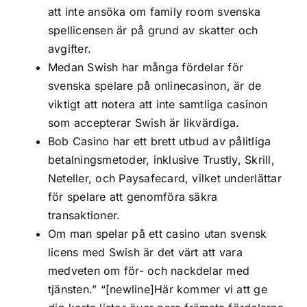
att inte ansöka om family room svenska
spellicensen är på grund av skatter och
avgifter.
Medan Swish har många fördelar för
svenska spelare på onlinecasinon, är de
viktigt att notera att inte samtliga casinon
som accepterar Swish är likvärdiga.
Bob Casino har ett brett utbud av pålitliga
betalningsmetoder, inklusive Trustly, Skrill,
Neteller, och Paysafecard, vilket underlättar
för spelare att genomföra säkra
transaktioner.
Om man spelar på ett casino utan svensk
licens med Swish är det värt att vara
medveten om för- och nackdelar med
tjänsten.” “[newline]Här kommer vi att ge