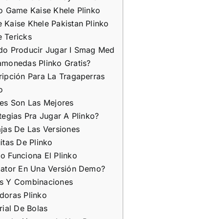
ko Game Kaise Khele Plinko
 Kaise Khele Pakistan Plinko
 Tericks
do Producir Jugar I Smag Med
amonedas Plinko Gratis?
ripción Para La Tragaperras
o
les Son Las Mejores
tegias Pra Jugar A Plinko?
jas De Las Versiones
itas De Plinko
o Funciona El Plinko
lator En Una Versión Demo?
s Y Combinaciones
doras Plinko
rial De Bolas