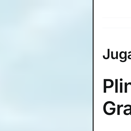
Skip
to
content
Juga
Pli
Gra