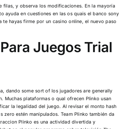
 filas, y observa los modificaciones. En la mayoría
Esto ayuda en cuestiones en las os quais el banco sony
 te hayas firme por un casino online, el nuevo paso
 Para Juegos Trial
, dando some sort of los jugadores are generally
n. Muchas plataformas o qual ofrecen Plinko usan
car la legalidad del juego. Al revisar el monto hash
dos zero estén manipulados. Team Plinko también da
accion Plinko es una actividad divertida y