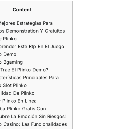
Content
ejores Estrategias Para
os Demonstration Y Gratuitos
e Plinko
render Este Rtp En El Juego
ko Demo
ko Bgaming
 Trae El Plinko Demo?
terísticas Principales Para
 Slot Plinko
ilidad De Plinko
 Plinko En Línea
ba Plinko Gratis Con
ubre La Emoción Sin Riesgos!
o Casino: Las Funcionalidades