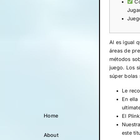
Co
Jugar
Juego
Al es igual q
áreas de pre
métodos sobr
juego. Los s
súper bolas 
Le reco
En ella
ultimate
Home
El Plin
Nuestra
este tít
About