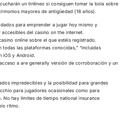
cucharán un tintineo si consiguen tomar la bola sobre
atrimonios mayores de antigüedad (18 años).
mendados para emprender a jugar hoy mismo y
accesibles del casino on the internet.
casino online sobre el que estéis registrado.
 todas las plataformas conocidas,” “incluidas
n iOS y Android.
l acceso a are generally versión de corroboración y un
tados impredecibles y la posibilidad para grandes
recchio para jugadores ocasionales como para
 No hay límites de tiempo national insurance
pio ritmo.