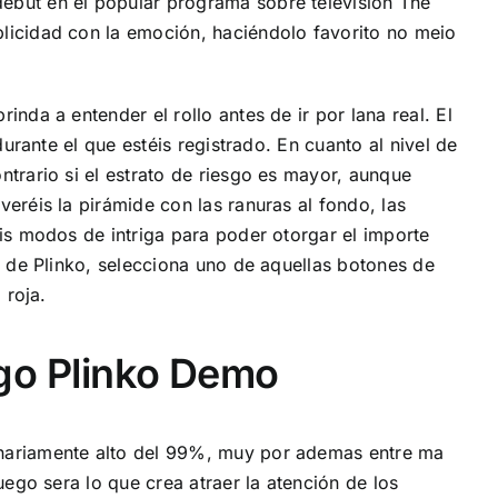
ebut en el popular programa sobre televisión The
plicidad con la emoción, haciéndolo favorito no meio
nda a entender el rollo antes de ir por lana real. El
durante el que estéis registrado. En cuanto al nivel de
ntrario si el estrato de riesgo es mayor, aunque
eréis la pirámide con las ranuras al fondo, las
mis modos de intriga para poder otorgar el importe
to de Plinko, selecciona uno de aquellas botones de
 roja.
go Plinko Demo
inariamente alto del 99%, muy por ademas entre ma
uego sera lo que crea atraer la atención de los