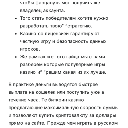
чтобы фарцануть мог получить же
владелец аккаунта.
Того стать победителем хотите нужно
разработать твою” “стратегию.
Казино со лицензией гарантируют
честную игру и безопасность данных
игроков.
Же рамках же того гайда мы с вами
разберем которые популярные игры
казино и” “решим какая из их лучше.
В практике деньги выводятся быстрее ―
выплата на кошелек или поступить уже а
течение часа. Те биткоин казино
предлагающие максимальную скорость суммы
и позволяют купить криптовалюту за доллары
прямо на сайте. Прежде чем играть в русском