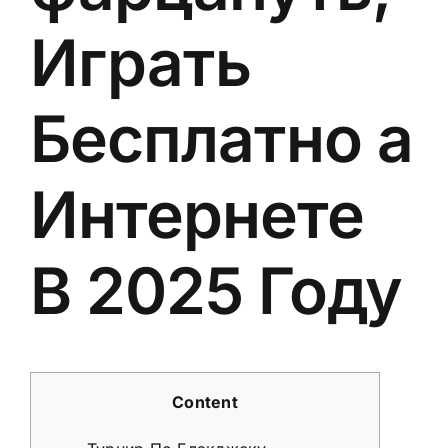
Играть
Бесплатно а
Интернете
В 2025 Году
Content