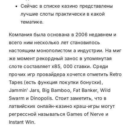
Сейчас в списке казино представлены
лучшие слоты практически в какой
тематике.
Компания была основана в 2006 недавнем и
всего ним несколько лет становилось
настоящим монополистом а индустрии. На миг
же момент рекордный занос в упомянутая
слоте составляет х85, 000 ставки. Среди
прочих игр провайдера хочется отметить Retro
Tapes (есть функция покупки бонуски),
Jammin’ Jars, Big Bamboo, Fat Banker, Wild
Swarm и Dinopolis. Стоит заметить, что в
латвийских онлайн-казино краш-игры могут
регрессной называться Games of Nerve и
Instant Win.