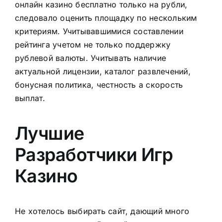
онлайн казино бесплатно только на рубли,
следовало оценить площадку по нескольким
критериям. Учитывавшимися составлении
рейтинга учетом не только поддержку
рублевой валюты. Учитывать наличие
актуальной лицензии, каталог развлечений,
бонусная политика, честность а скорость
выплат.
Лучшие
Разработчики Игр
Казино
Не хотелось выбирать сайт, дающий много