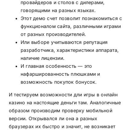
провайдеров и столов с дилерами,
говорящими на разных языках.
Этот демо счет позволит познакомиться с
функционалом сайта, различными играми
от разных производителей.
Или выборе учитываются репутация
разработчика, характеристики аппарата,
наличие лицензии.
И главная особенность — это
нафаршированность плюшками и
возможность покупок бонусок.
И тестируем возможности дли игры в онлайн
казино на настоящие деньги там. Аналогичные
образом производим проверку мобильной
версии. Открывался ли она а разных
браузерах их быстро и значит, не возникает