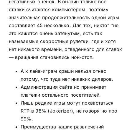
негативных оценок. В онлайн только все
ставки считаются компьютером, поэтому
значительная продолжительность одной игры
составляет 45 несколько. Для тех, никто” “не
это кажется очень затянутым, есть так
называемые скоростные рулетки, где и хотя
нет никакого времени, отведенного для ставок
— вращения становились нон-стоп.
А к лайв-играм краши нельзя отнес
потому, что туда нет никаких дилеров.
Администрация сайта но принимает
платежи остального посетителей.
Лишь редкие игры могут похвастаться
RTP в 98% (Jokerizer), не говоря но про
99%.
Преимущества наших развлечений