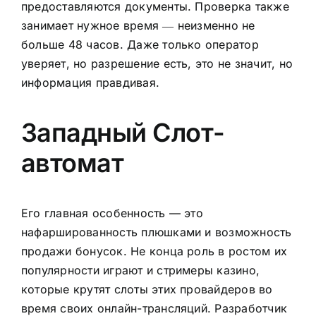
предоставляются документы. Проверка также
занимает нужное время ― неизменно не
больше 48 часов. Даже только оператор
уверяет, но разрешение есть, это не значит, но
информация правдивая.
Западный Слот-
автомат
Его главная особенность — это
нафаршированность плюшками и возможность
продажи бонусок. Не конца роль в ростом их
популярности играют и стримеры казино,
которые крутят слоты этих провайдеров во
время своих онлайн-трансляций. Разработчик