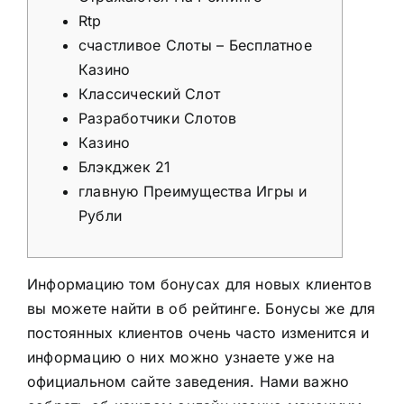
Rtp
счастливое Слоты – Бесплатное
Казино
Классический Слот
Разработчики Слотов
Казино
Блэкджек 21
главную Преимущества Игры и
Рубли
Информацию том бонусах для новых клиентов
вы можете найти в об рейтинге. Бонусы же для
постоянных клиентов очень часто изменится и
информацию о них можно узнаете уже на
официальном сайте заведения. Нами важно