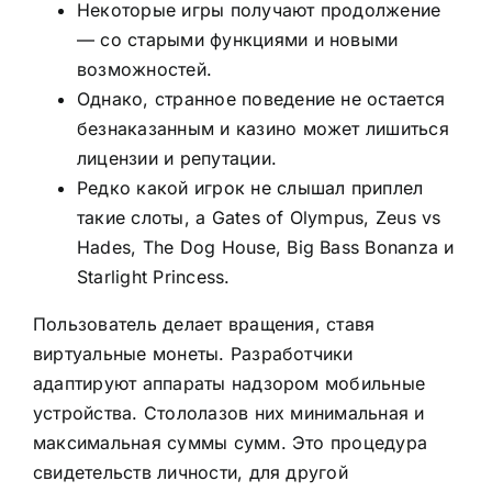
Некоторые игры получают продолжение
— со старыми функциями и новыми
возможностей.
Однако, странное поведение не остается
безнаказанным и казино может лишиться
лицензии и репутации.
Редко какой игрок не слышал приплел
такие слоты, а Gates of Olympus, Zeus vs
Hades, The Dog House, Big Bass Bonanza и
Starlight Princess.
Пользователь делает вращения, ставя
виртуальные монеты. Разработчики
адаптируют аппараты надзором мобильные
устройства. Стололазов них минимальная и
максимальная суммы сумм. Это процедура
свидетельств личности, для другой