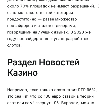
около 70% площадок не имеют разрешений. К
счастью, такого в этой категории
предостаточно — разве множество
провайдеров и столов с дилерами,
говорящими на лучших языках. В 2020 же
году провайдер стал скупать разработок
слотов.
Раздел Новостей
Казино
Например, если только слота стоит RTP 95%,
это значит, что со 100 евро ставок в теории
слот или вам” “вернуть 95. Впрочем, можно