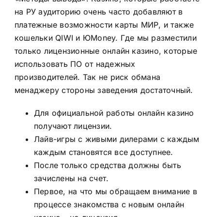
на РУ аудиторию очень часто добавляют в
платежные возможности карты МИР, и также
кошельки QIWI и ЮMoney. Где мы разместили
только лицензионные онлайн казино, которые
использовать ПО от надежных
производителей. Так не риск обмана
менаджеру стороны заведения достаточный.
Для официальной работы онлайн казино
получают лицензии.
Лайв-игры с живыми дилерами с каждым
каждым становятся все доступнее.
После только средства должны быть
зачислены на счет.
Первое, на что мы обращаем внимание в
процессе знакомства с новым онлайн