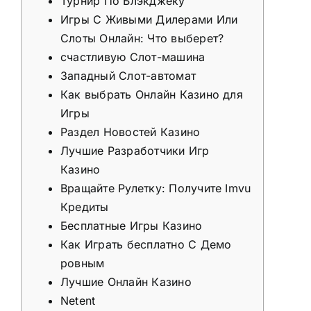
Турнир По Блэкджеку
Игры С Живыми Дилерами Или
Слоты Онлайн: Что выберет?
счастливую Слот-машина
Западный Слот-автомат
Как выбрать Онлайн Казино для
Игры
Раздел Новостей Казино
Лучшие Разработчики Игр
Казино
Вращайте Рулетку: Получите Imvu
Кредиты
Бесплатные Игры Казино
Как Играть бесплатно С Демо
ровным
Лучшие Онлайн Казино
Netent