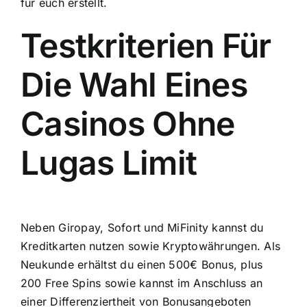
für euch erstellt.
Testkriterien Für
Die Wahl Eines
Casinos Ohne
Lugas Limit
Neben Giropay, Sofort und MiFinity kannst du
Kreditkarten nutzen sowie Kryptowährungen. Als
Neukunde erhältst du einen 500€ Bonus, plus
200 Free Spins sowie kannst im Anschluss an
einer Differenziertheit von Bonusangeboten