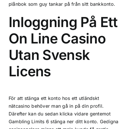
plånbok som guy tankar på från sitt bankkonto.
Inloggning På Ett
On Line Casino
Utan Svensk
Licens
För att stänga ett konto hos ett utländskt
nätcasino behöver man gå in på din profil.
Därefter kan du sedan klicka vidare gentemot
Gambling Limits 6 stänga ner ditt konto. Gedigna