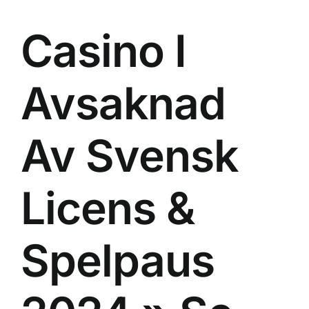
Casino I
Avsaknad
Av Svensk
Licens &
Spelpaus