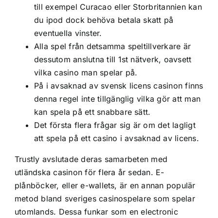
till exempel Curacao eller Storbritannien kan
du ipod dock behöva betala skatt på
eventuella vinster.
Alla spel från detsamma speltillverkare är
dessutom anslutna till 1st nätverk, oavsett
vilka casino man spelar på.
På i avsaknad av svensk licens casinon finns
denna regel inte tillgänglig vilka gör att man
kan spela på ett snabbare sätt.
Det första flera frågar sig är om det lagligt
att spela på ett casino i avsaknad av licens.
Trustly avslutade deras samarbeten med
utländska casinon för flera år sedan. E-
plånböcker, eller e-wallets, är en annan populär
metod bland sveriges casinospelare som spelar
utomlands. Dessa funkar som en electronic