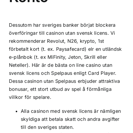
Dessutom har sveriges banker börjat blockera
överföringar till casinon utan svensk licens. Vi
rekommenderar Revolut, N26, krypto, 1st
förbetalt kort (t. ex. Paysafecard) elr en utländsk
e-plånbok (t. ex MiFinity, Jeton, Skrill eller
Neteller). Här är de bästa on line casino utan
svensk licens och Spelpaus enligt Card Player.
Dessa casinon utan Spelpaus erbjuder attraktiva
bonusar, ett stort utbud av spel å förmånliga
villkor för spelare.
Alla casinon med svensk licens är nämligen
skyldiga att betala skatt och andra avgifter
till den sveriges staten.