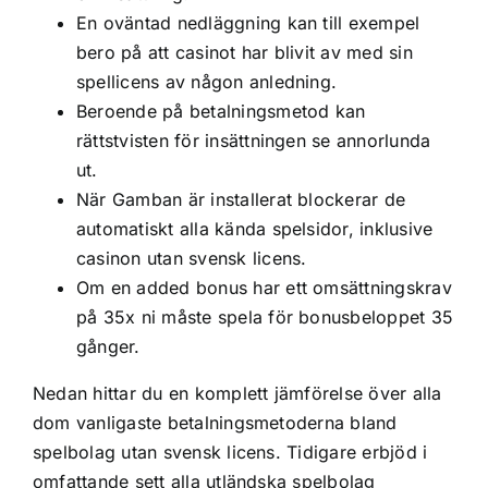
En oväntad nedläggning kan till exempel
bero på att casinot har blivit av med sin
spellicens av någon anledning.
Beroende på betalningsmetod kan
rättstvisten för insättningen se annorlunda
ut.
När Gamban är installerat blockerar de
automatiskt alla kända spelsidor, inklusive
casinon utan svensk licens.
Om en added bonus har ett omsättningskrav
på 35x ni måste spela för bonusbeloppet 35
gånger.
Nedan hittar du en komplett jämförelse över alla
dom vanligaste betalningsmetoderna bland
spelbolag utan svensk licens. Tidigare erbjöd i
omfattande sett alla utländska spelbolag