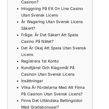
Casinon?
Inloggning På Ett On Line Casino
Utan Svensk Licens
Är Wagering Utan Svensk Licens
Säkert?
Fråga: Är Det Säkert Att Spela
Casino På Nätet?
Det Är Okej Att Spela Utan Svensk
Licens
Registrera 1st Konto
Kundtjänst Och Klagomål På
Casinon Utan Svensk Licens
Insättningar
Vilka Är Fördelarna Med Att Filma
På Casinon Utan Svensk Licens?
Finns Det Utländska Bettingsidor
Med Gratisbonusar?