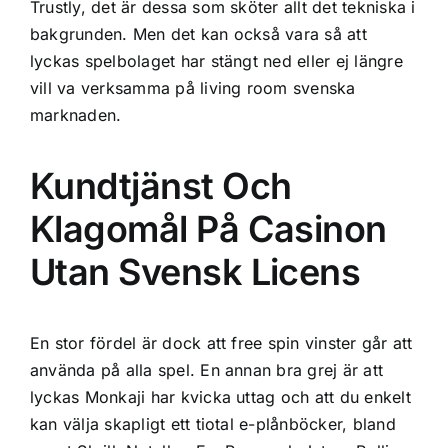
Trustly, det är dessa som sköter allt det tekniska i
bakgrunden. Men det kan också vara så att
lyckas spelbolaget har stängt ned eller ej längre
vill va verksamma på living room svenska
marknaden.
Kundtjänst Och
Klagomål På Casinon
Utan Svensk Licens
En stor fördel är dock att free spin vinster går att
använda på alla spel. En annan bra grej är att
lyckas Monkaji har kvicka uttag och att du enkelt
kan välja skapligt ett tiotal e-plånböcker, bland