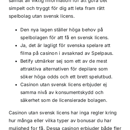
samlat all viktig information för att göra det
simpelt och tryggt för dig att leta fram rätt
spelbolag utan svensk licens.
Den nya lagen ställer höga behov på
spelbolagen för att få en svensk licens.
Ja, det är lagligt för svenska spelare att
filma på casinon i avsaknad av Spelpaus.
Betify utmärker sej som ett av de mest
attraktiva alternativen för depilare som
söker höga odds och ett brett spelutbud.
Casinon utan svensk licens erbjuder ej
samma nivå av konsumentskydd och
säkerhet som de licensierade bolagen.
Casinon utan svensk licens har inga regler kring
hur många eller vilka typer av bonusar du har
mulighed for få. Dessa casinon erbjuder både fler