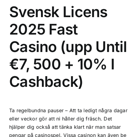
Svensk Licens
2025 Fast
Casino (upp Until
€7, 500 + 10% I
Cashback)
Ta regelbundna pauser – Att ta ledigt några dagar
eller veckor gör att ni håller dig fräsch. Det
hjälper dig också att tänka klart när man satsar
pengar på casinospel. Vissa casinon kan även be