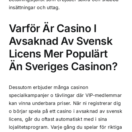
insättningar och uttag.
Varför Är Casino I
Avsaknad Av Svensk
Licens Mer Populärt
Än Sveriges Casinon?
Dessutom erbjuder många casinon
specialkampanjer o tävlingar där VIP-medlemmar
kan vinna underbara priser. När ni registrerar dig
o börjar spela på ett casino i avsaknad av svensk
licens, går du oftast automatiskt med i sina
lojalitetsprogram. Varje gång du spelar för riktiga