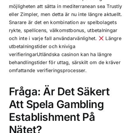
möjligheten att sätta in mediterranean sea Trustly
eller Zimpler, men detta är nu inte längre aktuellt.
Snarare är det en kombination av spelbolagets
rykte, spellicens, välkomstbonus, utbetalningar
och inte i varje fall användarvänlighet.
Längre
utbetalningstider och kniviga
verifieringarUtländska casinon kan ha längre
behandlingstider för uttag, särskilt om de kräver
omfattande verifieringsprocesser.
Fråga: Är Det Säkert
Att Spela Gambling
Establishment På
Nätet?