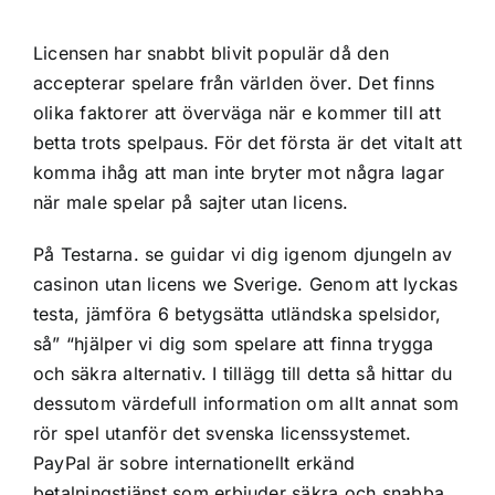
Licensen har snabbt blivit populär då den
accepterar spelare från världen över. Det finns
olika faktorer att överväga när e kommer till att
betta trots spelpaus. För det första är det vitalt att
komma ihåg att man inte bryter mot några lagar
när male spelar på sajter utan licens.
På Testarna. se guidar vi dig igenom djungeln av
casinon utan licens we Sverige. Genom att lyckas
testa, jämföra 6 betygsätta utländska spelsidor,
så” “hjälper vi dig som spelare att finna trygga
och säkra alternativ. I tillägg till detta så hittar du
dessutom värdefull information om allt annat som
rör spel utanför det svenska licenssystemet.
PayPal är sobre internationellt erkänd
betalningstjänst som erbjuder säkra och snabba