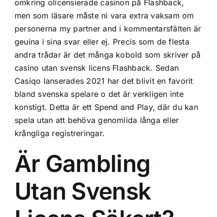
omkring olicensierade casinon på Flashback,
men som läsare måste ni vara extra vaksam om
personerna my partner and i kommentarsfälten är
geuina i sina svar eller ej. Precis som de flesta
andra trådar är det många kobold som skriver på
casino utan svensk licens Flashback. Sedan
Casiqo lanserades 2021 har det blivit en favorit
bland svenska spelare o det är verkligen inte
konstigt. Detta är ett Spend and Play, där du kan
spela utan att behöva genomlida långa eller
krångliga registreringar.
Är Gambling
Utan Svensk