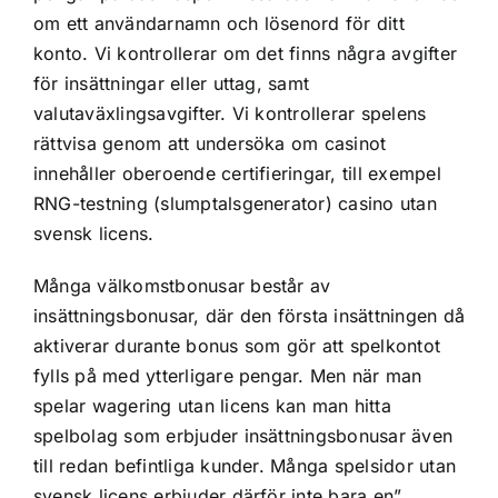
om ett användarnamn och lösenord för ditt
konto. Vi kontrollerar om det finns några avgifter
för insättningar eller uttag, samt
valutaväxlingsavgifter. Vi kontrollerar spelens
rättvisa genom att undersöka om casinot
innehåller oberoende certifieringar, till exempel
RNG-testning (slumptalsgenerator)
casino utan
svensk licens
.
Många välkomstbonusar består av
insättningsbonusar, där den första insättningen då
aktiverar durante bonus som gör att spelkontot
fylls på med ytterligare pengar. Men när man
spelar wagering utan licens kan man hitta
spelbolag som erbjuder insättningsbonusar även
till redan befintliga kunder. Många spelsidor utan
svensk licens erbjuder därför inte bara en”