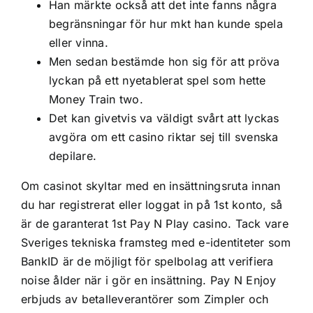
Han märkte också att det inte fanns några
begränsningar för hur mkt han kunde spela
eller vinna.
Men sedan bestämde hon sig för att pröva
lyckan på ett nyetablerat spel som hette
Money Train two.
Det kan givetvis va väldigt svårt att lyckas
avgöra om ett casino riktar sej till svenska
depilare.
Om casinot skyltar med en insättningsruta innan
du har registrerat eller loggat in på 1st konto, så
är de garanterat 1st Pay N Play casino. Tack vare
Sveriges tekniska framsteg med e-identiteter som
BankID är de möjligt för spelbolag att verifiera
noise ålder när i gör en insättning. Pay N Enjoy
erbjuds av betalleverantörer som Zimpler och