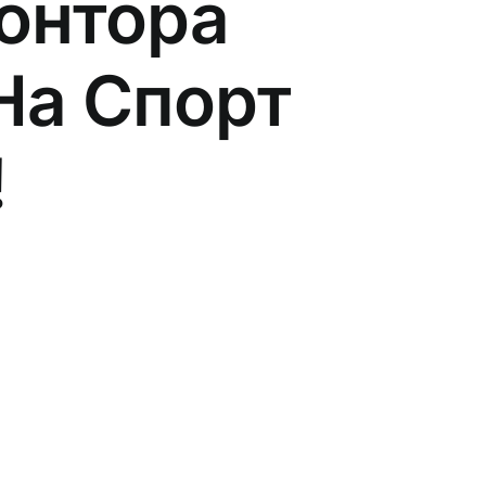
онтора
На Спорт
!