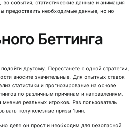
т, во события, статистические данные и анимация
бы предоставить необходимые данные, но но
ного Беттинга
о подойти другому. Перестанете с одной стратегии,
ости вносите значительные. Для опытных ставок
лиз статистики и прогнозирование на основе
йтингов по различным причинам и направлениям.
 мнения реальных игроков. Раз пользователь
игрывать полуполезные призы
1вин
.
ьно деле он прост и необходим для безопасной