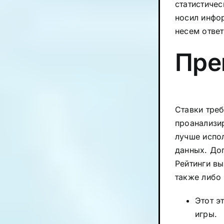
статистичес
носил инфо
несем ответ
Пре
Ставки треб
проанализи
лучше испо
данных. До
Рейтинги в
также либо 
Этот э
игры.