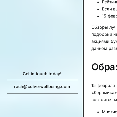
Рейтин
Если в
15 фев
Обзоры луч
подборки н
акциями бу
данном разд
Обра
Get in touch today!
15 февраля 
rach@culverwellbeing.com
«Керамика» 
состоится м
Многие