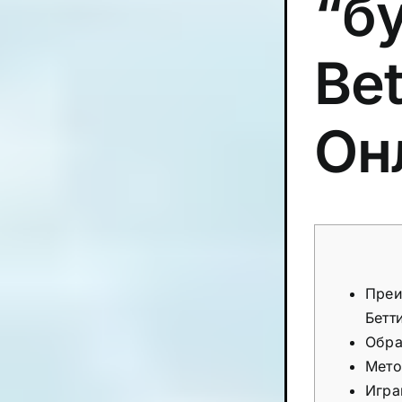
“б
Be
Он
Преи
Бетт
Обра
Мето
Игра