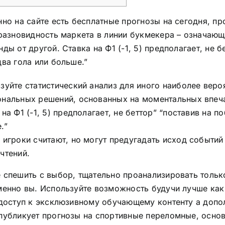
но на сайте есть бесплатные прогнозы на сегодня, пр
 разновидность маркета в линии букмекера – означающ
ды от другой. Ставка на Ф1 (-1, 5) предполагает, не 
ва гола или больше.”
зуйте статистический анализ для иного наиболее веро
нальных решений, основанных на моментальных впеча
 на Ф1 (-1, 5) предполагает, не беттор” “поставив на
.”
 игроки считают, но могут предугадать исход событий
чтений.
 спешить с выбор, тщательно проанализировать тольк
менно вы. Используйте возможность будучи лучше как
 доступ к эксклюзивному обучающему контенту а допо
публикует прогнозы на спортивные переломные, основ