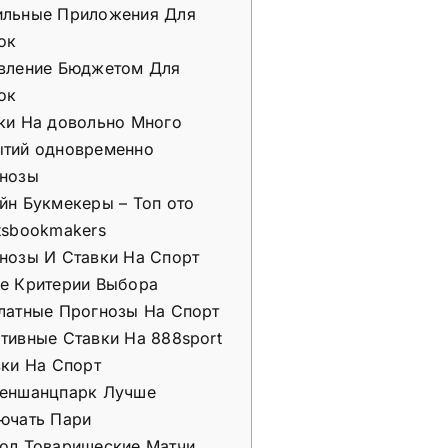
льные Приложения Для
ок
вление Бюджетом Для
ок
ки На довольно Много
тий одновременно
нозы
йн Букмекеры – Топ ото
tsbookmakers
нозы И Ставки На Спорт
е Критерии Выбора
латные Прогнозы На Спорт
тивные Ставки На 888sport
вки На Спорт
еншанцпарк Лучше
ючать Пари
ол Товарищеские Матчи