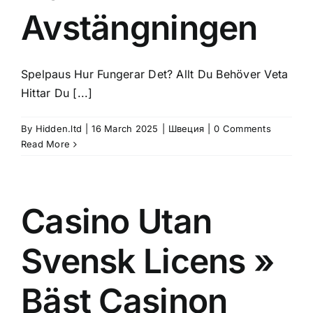
Avstängningen
Spelpaus Hur Fungerar Det? Allt Du Behöver Veta
Hittar Du [...]
By
Hidden.ltd
|
16 March 2025
|
Швеция
|
0 Comments
Read More
Casino Utan
Svensk Licens »
Bäst Casinon