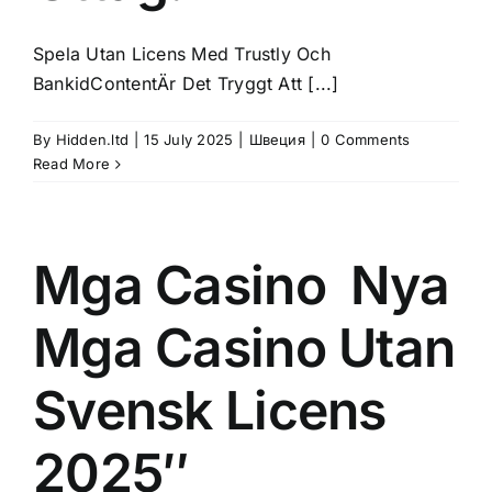
Spela Utan Licens Med Trustly Och
BankidContentÄr Det Tryggt Att [...]
By
Hidden.ltd
|
15 July 2025
|
Швеция
|
0 Comments
Read More
Mga Casino ️ Nya
Mga Casino Utan
Svensk Licens
2025″