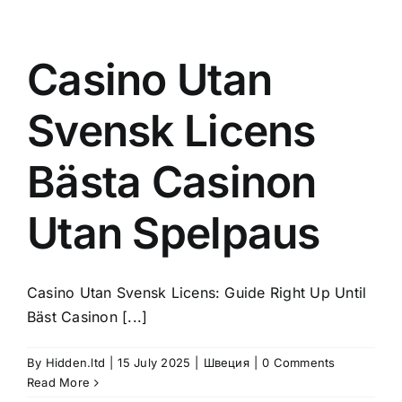
Skip
to
content
Casino Utan
Svensk Licens ️
Bästa Casinon
Utan Spelpaus
Casino Utan Svensk Licens: Guide Right Up Until
Bäst Casinon [...]
By
Hidden.ltd
|
15 July 2025
|
Швеция
|
0 Comments
Read More