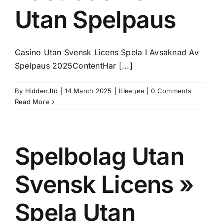
Utan Spelpaus
Casino Utan Svensk Licens Spela I Avsaknad Av
Spelpaus 2025ContentHar [...]
By
Hidden.ltd
|
14 March 2025
|
Швеция
|
0 Comments
Read More
Spelbolag Utan
Svensk Licens »
Spela Utan