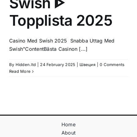
Swish ᐈ
Topplista 2025
Casino Med Swish 2025 ️ Snabba Uttag Med
Swish"ContentBästa Casinon [...]
By
Hidden.ltd
|
24 February 2025
|
Швеция
|
0 Comments
Read More
Home
About